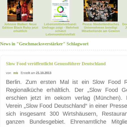
Johnnie Walker: Neue
Lebensmittelverband:
Pesca: Niederländisches
Dor
Edition Black Ruby jetzt
Umfrage zeigt - Mehrheit
Unternehmen beteiligt
J
erhältlich
schätzt
Mitarbeitende am Gewinn
Lebensmittelvielfalt
News in "Geschmacksverstärker" Schlagwort
Slow Food veröffentlicht Genussführer Deutschland
von
mb
Erstellt am
21.10.2013
Berlin. Zum ersten Mal ist ein Slow Food Re
Regionalküche erhältlich. Der „Slow Food G
erschien jetzt im oekom verlag (München). 
Verein „Slow Food Deutschland“ in einer Press
sich insgesamt 300 Wirtshäusern, Restaura
ganzen Bundesgebiet. Ehrenamtliche Mitgl