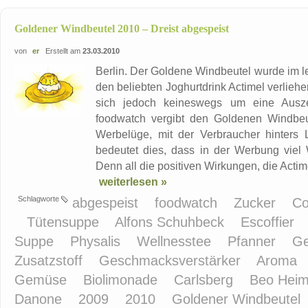
Goldener Windbeutel 2010 – Dreist abgespeist
von
er
Erstellt am
23.03.2010
Berlin. Der Goldene Windbeutel wurde im l
den beliebten Joghurtdrink Actimel verlie
sich jedoch keineswegs um eine Ausze
foodwatch vergibt den Goldenen Windbeute
Werbelüge, mit der Verbraucher hinters L
bedeutet dies, dass in der Werbung viel
Denn all die positiven Wirkungen, die Actim
weiterlesen »
Schlagworte
abgespeist
foodwatch
Zucker
Co
Tütensuppe
Alfons Schuhbeck
Escoffier
Suppe
Physalis
Wellnesstee
Pfanner
Ge
Zusatzstoff
Geschmacksverstärker
Aroma
Gemüse
Biolimonade
Carlsberg
Beo Heim
Danone
2009
2010
Goldener Windbeutel