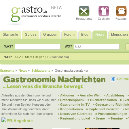
Restaurants
Cocktails
Rezepte
Startseite
Guides
Gruppen
Forum
Blog
News
Menschen
WAS?
WO?
WO?
USA »
Stadt ( Region ) »
[Stadt ändern]
Startseite
»
News
»
Schlagworte
» Geschmacksverstärker
Aktuell
Aktuelles aus der Gastronomie und
» Aktionen
» Aus aller Welt
» Ausbildung
mehr. Möchten Sie, dass wir auch über
» Branchenpolitik
» Buchrezensionen
» Eve
Sie und Ihren Betrieb, Konzept oder
» Gastronomie im TV
» Gesetze und Richtlini
Ihre Veranstaltung berichten, dann
» Kooperationen
» Köpfe und Karrieren
» N
informieren Sie sich hier über unsere
» Neues von Gastro.de
» Pressemitteilungen
» Regional und Lokal
» Szene
» Termine
»
PR-Angebote