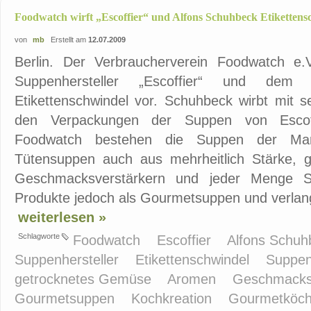
Foodwatch wirft „Escoffier“ und Alfons Schuhbeck Etikettens
von
mb
Erstellt am
12.07.2009
Berlin. Der Verbraucherverein Foodwatch e.
Suppenhersteller „Escoffier“ und dem
Etikettenschwindel vor. Schuhbeck wirbt mit 
den Verpackungen der Suppen von Escoff
Foodwatch bestehen die Suppen der Ma
Tütensuppen auch aus mehrheitlich Stärke,
Geschmacksverstärkern und jeder Menge Sal
Produkte jedoch als Gourmetsuppen und verlang
weiterlesen »
Schlagworte
Foodwatch
Escoffier
Alfons Schu
Suppenhersteller
Etikettenschwindel
Suppe
getrocknetes Gemüse
Aromen
Geschmacks
Gourmetsuppen
Kochkreation
Gourmetköc