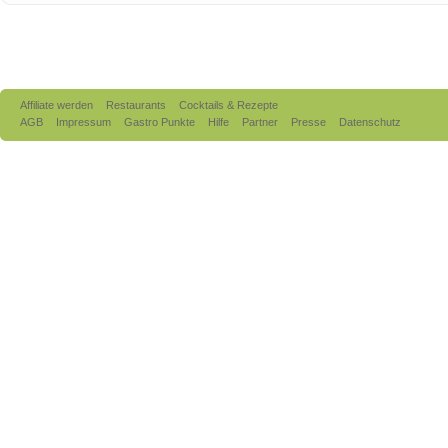
Affiliate werden
Restaurants
Cocktails & Rezepte
AGB
Impressum
Gastro Punkte
Hilfe
Partner
Presse
Datenschutz