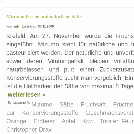
Mizumo: frische und natürliche Säfte
von
mb
Erstellt am
30.11.2009
Krefeld. Am 27. November wurde die Fruchs
eingeführt. Mizumo steht für natürliche und f
pasteurisiert werden. Der natürliche und unve
sowie deren Vitamingehalt bleiben vollstä
naturbelassen und pur: einen Zuckerzusat
Konservierungsstoffe sucht man vergeblich. Ein I
ist die Haltbarkeit der Säfte von maximal 8 Tagen
weiterlesen »
Schlagworte
Mizumo
Säfte
Fruchsaft
Frücht
pur
Konservierungsstoffe
Geschmacksverst
Orange
Erdbeer
Apfel
Kiwi
Torsten Feu
Christopher Drax