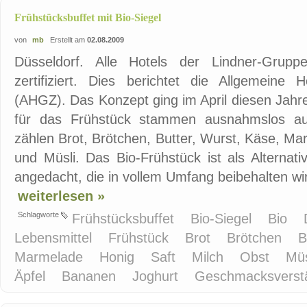
Frühstücksbuffet mit Bio-Siegel
von
mb
Erstellt am
02.08.2009
Düsseldorf. Alle Hotels der Lindner-Grup
zertifiziert. Dies berichtet die Allgemeine 
(AHGZ). Das Konzept ging im April diesen Jahre
für das Frühstück stammen ausnahmslos au
zählen Brot, Brötchen, Butter, Wurst, Käse, Ma
und Müsli. Das Bio-Frühstück ist als Alternat
angedacht, die in vollem Umfang beibehalten wird
weiterlesen »
Schlagworte
Frühstücksbuffet
Bio-Siegel
Bio
Lebensmittel
Frühstück
Brot
Brötchen
B
Marmelade
Honig
Saft
Milch
Obst
Mü
Äpfel
Bananen
Joghurt
Geschmacksverst