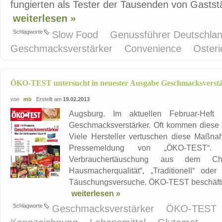
fungierten als Tester der Tausenden von Gaststät
weiterlesen »
Schlagworte
Slow Food
Genussführer Deutschla
Geschmacksverstärker
Convenience
Osteri
ÖKO-TEST untersucht in neuester Ausgabe Geschmacksverst
von
mb
Erstellt am
19.02.2013
Augsburg. Im aktuellen Februar-Hef
Geschmacksverstärker. Oft kommen diese
Viele Hersteller vertuschen diese Maßnah
Pressemeldung von „ÖKO-TEST“. G
Verbrauchertäuschung aus dem Ch
Hausmacherqualität“, „Traditionell“ oder
Täuschungsversuche. ÖKO-TEST beschäftig
weiterlesen »
Schlagworte
Geschmacksverstärker
ÖKO-TEST