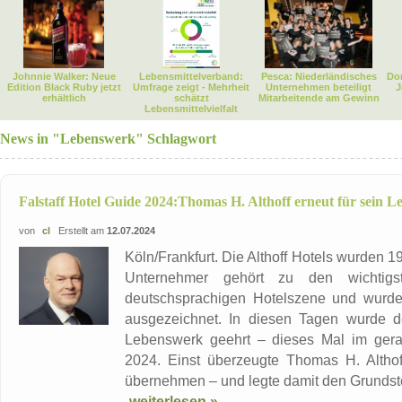
Johnnie Walker: Neue
Lebensmittelverband:
Pesca: Niederländisches
Dor
Edition Black Ruby jetzt
Umfrage zeigt - Mehrheit
Unternehmen beteiligt
J
erhältlich
schätzt
Mitarbeitende am Gewinn
Lebensmittelvielfalt
News in "Lebenswerk" Schlagwort
Falstaff Hotel Guide 2024:Thomas H. Althoff erneut für sein 
von
cl
Erstellt am
12.07.2024
Köln/Frankfurt. Die Althoff Hotels wurden 1
Unternehmer gehört zu den wichtigste
deutschsprachigen Hotelszene und wurde
ausgezeichnet. In diesen Tagen wurde de
Lebenswerk geehrt – dieses Mal im gerade
2024. Einst überzeugte Thomas H. Althof
übernehmen – und legte damit den Grundstein
weiterlesen »