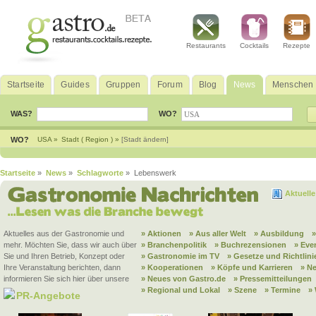
Restaurants
Cocktails
Rezepte
Startseite
Guides
Gruppen
Forum
Blog
News
Menschen
WAS?
WO?
WO?
USA »
Stadt ( Region ) »
[Stadt ändern]
Startseite
»
News
»
Schlagworte
» Lebenswerk
Aktuell
Aktuelles aus der Gastronomie und
» Aktionen
» Aus aller Welt
» Ausbildung
mehr. Möchten Sie, dass wir auch über
» Branchenpolitik
» Buchrezensionen
» Eve
Sie und Ihren Betrieb, Konzept oder
» Gastronomie im TV
» Gesetze und Richtlini
Ihre Veranstaltung berichten, dann
» Kooperationen
» Köpfe und Karrieren
» N
informieren Sie sich hier über unsere
» Neues von Gastro.de
» Pressemitteilungen
» Regional und Lokal
» Szene
» Termine
»
PR-Angebote