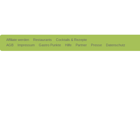
Affiliate werden
Restaurants
Cocktails & Rezepte
AGB
Impressum
Gastro Punkte
Hilfe
Partner
Presse
Datenschutz