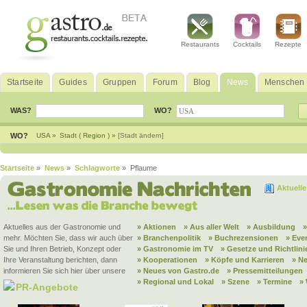
Restaurants
Cocktails
Rezepte
Startseite
Guides
Gruppen
Forum
Blog
News
Menschen
WAS?
WO?
WO?
USA »
Stadt ( Region ) »
[Stadt ändern]
Startseite
»
News
»
Schlagworte
» Pflaume
Aktuell
Aktuelles aus der Gastronomie und
» Aktionen
» Aus aller Welt
» Ausbildung
mehr. Möchten Sie, dass wir auch über
» Branchenpolitik
» Buchrezensionen
» Eve
Sie und Ihren Betrieb, Konzept oder
» Gastronomie im TV
» Gesetze und Richtlini
Ihre Veranstaltung berichten, dann
» Kooperationen
» Köpfe und Karrieren
» N
informieren Sie sich hier über unsere
» Neues von Gastro.de
» Pressemitteilungen
» Regional und Lokal
» Szene
» Termine
»
PR-Angebote