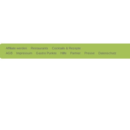
Affiliate werden
Restaurants
Cocktails & Rezepte
AGB
Impressum
Gastro Punkte
Hilfe
Partner
Presse
Datenschutz