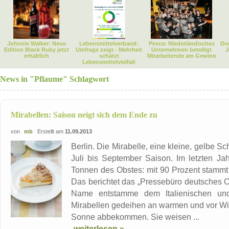
Johnnie Walker: Neue
Lebensmittelverband:
Pesca: Niederländisches
Dor
Edition Black Ruby jetzt
Umfrage zeigt - Mehrheit
Unternehmen beteiligt
J
erhältlich
schätzt
Mitarbeitende am Gewinn
Lebensmittelvielfalt
News in "Pflaume" Schlagwort
Mirabellen: Saison neigt sich dem Ende zu
von
mb
Erstellt am
11.09.2013
Berlin. Die Mirabelle, eine kleine, gelbe S
Juli bis September Saison. Im letzten Ja
Tonnen des Obstes: mit 90 Prozent stammt
Das berichtet das „Pressebüro deutsches O
Name entstamme dem Italienischen und
Mirabellen gedeihen an warmen und vor Win
Sonne abbekommen. Sie weisen ...
weiterlesen »