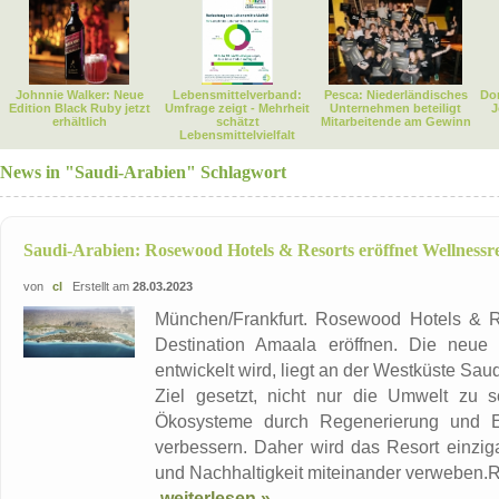
Johnnie Walker: Neue
Lebensmittelverband:
Pesca: Niederländisches
Dor
Edition Black Ruby jetzt
Umfrage zeigt - Mehrheit
Unternehmen beteiligt
J
erhältlich
schätzt
Mitarbeitende am Gewinn
Lebensmittelvielfalt
News in "Saudi-Arabien" Schlagwort
Saudi-Arabien: Rosewood Hotels & Resorts eröffnet Wellnessr
von
cl
Erstellt am
28.03.2023
München/Frankfurt. Rosewood Hotels & Re
Destination Amaala eröffnen. Die neue
entwickelt wird, liegt an der Westküste Sa
Ziel gesetzt, nicht nur die Umwelt zu s
Ökosysteme durch Regenerierung und En
verbessern. Daher wird das Resort einziga
und Nachhaltigkeit miteinander verweben.
weiterlesen »