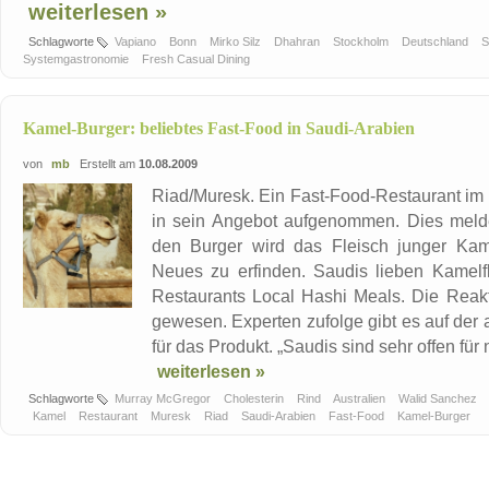
weiterlesen »
Schlagworte
Vapiano
Bonn
Mirko Silz
Dhahran
Stockholm
Deutschland
S
Systemgastronomie
Fresh Casual Dining
Kamel-Burger: beliebtes Fast-Food in Saudi-Arabien
von
mb
Erstellt am
10.08.2009
Riad/Muresk. Ein Fast-Food-Restaurant im
in sein Angebot aufgenommen. Dies meldet
den Burger wird das Fleisch junger Kam
Neues zu erfinden. Saudis lieben Kamelfl
Restaurants Local Hashi Meals. Die Reakt
gewesen. Experten zufolge gibt es auf der
für das Produkt. „Saudis sind sehr offen fü
weiterlesen »
Schlagworte
Murray McGregor
Cholesterin
Rind
Australien
Walid Sanchez
Kamel
Restaurant
Muresk
Riad
Saudi-Arabien
Fast-Food
Kamel-Burger