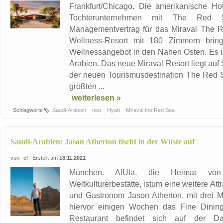
Frankfurt/Chicago. Die amerikanische Hot
Tochterunternehmen mit The Red
Managementvertrag für das Miraval The 
Wellness-Resort mit 180 Zimmern bringt
Wellnessangebot in den Nahen Osten. Es ist
Arabien. Das neue Miraval Resort liegt auf 
der neuen Tourismusdestination The Red S
größten ...
weiterlesen »
Schlagworte
Saudi-Arabien
neu
Hyatt
Miraval the Red Sea
Saudi-Arabien: Jason Atherton tischt in der Wüste auf
von
cl
Erstellt am
18.11.2021
München. AlUla, die Heimat von
Weltkulturerbestätte, istum eine weitere At
und Gastronom Jason Atherton, mit drei Mi
hiervor einigen Wochen das Fine Dinin
Restaurant befindet sich auf der Dac