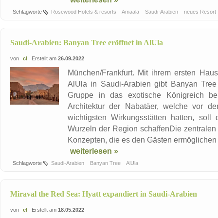
Schlagworte
Rosewood Hotels & resorts
Amaala
Saudi-Arabien
neues Resort
Saudi-Arabien: Banyan Tree eröffnet in AlUla
von
cl
Erstellt am
26.09.2022
München/Frankfurt. Mit ihrem ersten Haus
AlUla in Saudi-Arabien gibt Banyan Tree
Gruppe in das exotische Königreich bek
Architektur der Nabatäer, welche vor de
wichtigsten Wirkungsstätten hatten, soll
Wurzeln der Region schaffenDie zentralen 
Konzepten, die es den Gästen ermöglichen sol
weiterlesen »
Schlagworte
Saudi-Arabien
Banyan Tree
AlUla
Miraval the Red Sea: Hyatt expandiert in Saudi-Arabien
von
cl
Erstellt am
18.05.2022