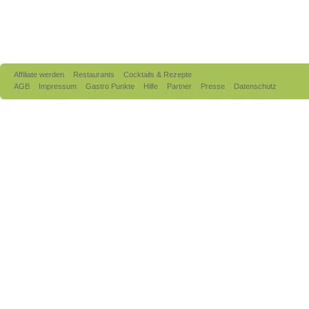
Affiliate werden
Restaurants
Cocktails & Rezepte
AGB
Impressum
Gastro Punkte
Hilfe
Partner
Presse
Datenschutz