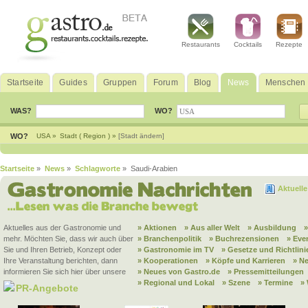
Restaurants
Cocktails
Rezepte
Startseite
Guides
Gruppen
Forum
Blog
News
Menschen
WAS?
WO?
WO?
USA »
Stadt ( Region ) »
[Stadt ändern]
Startseite
»
News
»
Schlagworte
» Saudi-Arabien
Aktuell
Aktuelles aus der Gastronomie und
» Aktionen
» Aus aller Welt
» Ausbildung
mehr. Möchten Sie, dass wir auch über
» Branchenpolitik
» Buchrezensionen
» Eve
Sie und Ihren Betrieb, Konzept oder
» Gastronomie im TV
» Gesetze und Richtlini
Ihre Veranstaltung berichten, dann
» Kooperationen
» Köpfe und Karrieren
» N
informieren Sie sich hier über unsere
» Neues von Gastro.de
» Pressemitteilungen
» Regional und Lokal
» Szene
» Termine
»
PR-Angebote