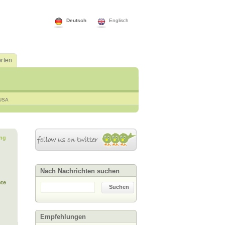
Deutsch
Englisch
rten
USA
ng
Nach Nachrichten suchen
te
Suchen
Empfehlungen