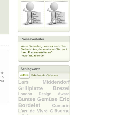
Presseverteiler
Wenn Sie wollen, dass wir auch über
Sie berichten, dann nehmen Sie uns in
Ihren Presseverteiler auf.
news(at)gastro.de
Schlagworte
für
Zufällig
Meist besucht
Oft benutzt
 7,
ore
Lars Middendorf
Brezel
Grillplatte
London Design Award
Eric
Buntes Gemüse
Bordelet
Cumarin
Gläserne
L'art de Vivre