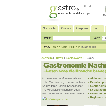
Re
Startseite
Guides
Gruppen
Forum
WAS?
WO?
WO?
USA »
Stadt ( Region ) »
[Stadt ändern]
Startseite
»
News
»
Schlagworte
» Sekem
Aktuelles aus der Gastronomie und
» Aktionen
»
mehr. Möchten Sie, dass wir auch über
» Branchenpol
Sie und Ihren Betrieb, Konzept oder
» Gastronomie
Ihre Veranstaltung berichten, dann
» Kooperatio
informieren Sie sich hier über unsere
» Neues von G
» Regional un
PR-Angebote