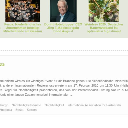
Pesca: Niederländisches
Dorint Hotelgruppe: CEO
Weinlese 2025: Deutscher
t
Unternehmen beteiligt
Jörg T. Böckeler geht
Bauernverband ist
Mitarbeitende am Gewinn
Ende August
optimistisch gestimmt
kte
enland wird es ein wichtiges Event für die Branche geben. Die niederländische Ministerin 
 anderen internationalen Regierungsvertretern am 17. Februar 2010 um 11.30 Uhr (Halle
s Siegel für Nachhaltigkeit präsentieren, das von der internationalen Stiftung Nature & M
bnis einer langen Zusammenarbeit internationaler ...
rburgh
Nachhaltigkeitsblume
Nachhaltigkeit
International Association for Partnershi
Ambootia
Eosta
Sekem