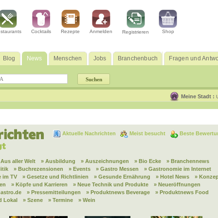
staurants
Cocktails
Rezepte
Anmelden
Shop
Registrieren
Blog
News
Menschen
Jobs
Branchenbuch
Fragen und Antwo
Meine Stadt :
Aktuelle Nachrichten
Meist besucht
Beste Bewertu
 Aus aller Welt
» Ausbildung
» Auszeichnungen
» Bio Ecke
» Branchennews
itik
» Buchrezensionen
» Events
» Gastro Messen
» Gastronomie im Internet
 im TV
» Gesetze und Richtlinien
» Gesunde Ernährung
» Hotel News
» Konzep
nen
» Köpfe und Karrieren
» Neue Technik und Produkte
» Neueröffnungen
astro.de
» Pressemitteilungen
» Produktnews Beverage
» Produktnews Food
d Lokal
» Szene
» Termine
» Wein