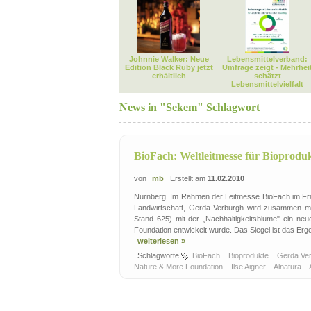
Johnnie Walker: Neue
Lebensmittelverband:
Edition Black Ruby jetzt
Umfrage zeigt - Mehrhei
erhältlich
schätzt
Lebensmittelvielfalt
News in "Sekem" Schlagwort
BioFach: Weltleitmesse für Bioprodu
von
mb
Erstellt am
11.02.2010
Nürnberg. Im Rahmen der Leitmesse BioFach im Frank
Landwirtschaft, Gerda Verburgh wird zusammen mit
Stand 625) mit der „Nachhaltigkeitsblume" ein neue
Foundation entwickelt wurde. Das Siegel ist das Erge
weiterlesen »
Schlagworte
BioFach
Bioprodukte
Gerda Ve
Nature & More Foundation
Ilse Aigner
Alnatura