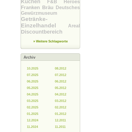
Küchen
F&B Heroes
Franken Bräu
Deutsches
Gewürzmuseum
Getränke-
Einzelhandel
Areal
Discountbereich
» Weitere Schlagworte
Archiv
10.2025
08.2012
07.2025
07.2012
06.2025
06.2012
05.2025
05.2012
04.2025
04.2012
03.2025
03.2012
02.2025
02.2012
01.2025
01.2012
12.2024
12.2011
11.2024
11.2011