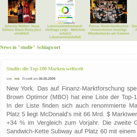
Johnnie Walker: Neue
Lebensmittelverband:
Pesca: Niederländisches
Dor
Edition Black Ruby jetzt
Umfrage zeigt - Mehrheit
Unternehmen beteiligt
J
erhältlich
schätzt
Mitarbeitende am Gewinn
Lebensmittelvielfalt
News in "studie" Schlagwort
Studie: die Top-100 Marken weltweit
von
mb
Erstellt am
06.05.2009
New York. Das auf Finanz-Marktforschung spez
Brown Optimor (MBO) hat eine Liste der Top-100
In der Liste finden sich auch renommierte M
Platz 5 liegt McDonald's mit 66 Mrd. $ Marktwer
+34 % im Vergleich zum Vorjahr. Die zweite Ga
Sandwich-Kette Subway auf Platz 60 mit einem 