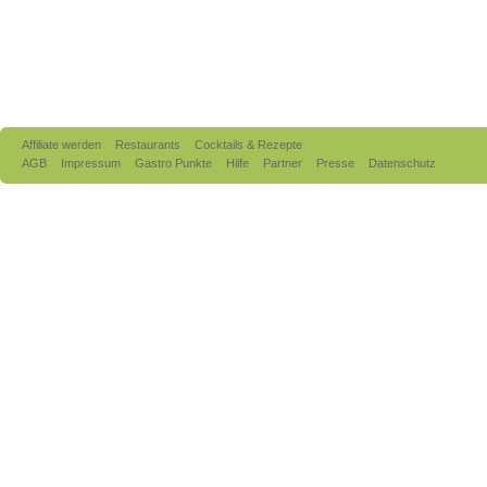
Affiliate werden
Restaurants
Cocktails & Rezepte
AGB
Impressum
Gastro Punkte
Hilfe
Partner
Presse
Datenschutz