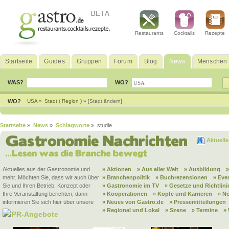
Restaurants
Cocktails
Rezepte
Startseite
Guides
Gruppen
Forum
Blog
News
Menschen
WAS?
WO?
WO?
USA »
Stadt ( Region ) »
[Stadt ändern]
Startseite
»
News
»
Schlagworte
» studie
Aktuell
Aktuelles aus der Gastronomie und
» Aktionen
» Aus aller Welt
» Ausbildung
mehr. Möchten Sie, dass wir auch über
» Branchenpolitik
» Buchrezensionen
» Eve
Sie und Ihren Betrieb, Konzept oder
» Gastronomie im TV
» Gesetze und Richtlini
Ihre Veranstaltung berichten, dann
» Kooperationen
» Köpfe und Karrieren
» N
informieren Sie sich hier über unsere
» Neues von Gastro.de
» Pressemitteilungen
» Regional und Lokal
» Szene
» Termine
»
PR-Angebote