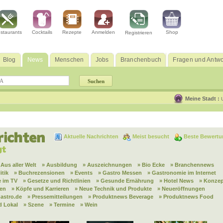
staurants
Cocktails
Rezepte
Anmelden
Shop
Registrieren
Blog
News
Menschen
Jobs
Branchenbuch
Fragen und Antwo
Meine Stadt :
Aktuelle Nachrichten
Meist besucht
Beste Bewertu
 Aus aller Welt
» Ausbildung
» Auszeichnungen
» Bio Ecke
» Branchennews
itik
» Buchrezensionen
» Events
» Gastro Messen
» Gastronomie im Internet
 im TV
» Gesetze und Richtlinien
» Gesunde Ernährung
» Hotel News
» Konzep
nen
» Köpfe und Karrieren
» Neue Technik und Produkte
» Neueröffnungen
astro.de
» Pressemitteilungen
» Produktnews Beverage
» Produktnews Food
d Lokal
» Szene
» Termine
» Wein