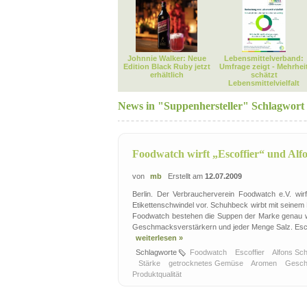
Johnnie Walker: Neue
Lebensmittelverband:
Edition Black Ruby jetzt
Umfrage zeigt - Mehrhei
erhältlich
schätzt
Lebensmittelvielfalt
News in "Suppenhersteller" Schlagwort
Foodwatch wirft „Escoffier“ und Alf
von
mb
Erstellt am
12.07.2009
Berlin. Der Verbraucherverein Foodwatch e.V. wi
Etikettenschwindel vor. Schuhbeck wirbt mit seine
Foodwatch bestehen die Suppen der Marke genau w
Geschmacksverstärkern und jeder Menge Salz. Escof
weiterlesen »
Schlagworte
Foodwatch
Escoffier
Alfons S
Stärke
getrocknetes Gemüse
Aromen
Gesch
Produktqualität