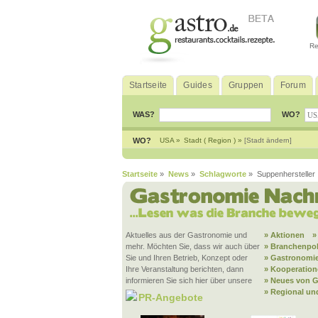
Re
Startseite
Guides
Gruppen
Forum
WAS?
WO?
WO?
USA »
Stadt ( Region ) »
[Stadt ändern]
Startseite
»
News
»
Schlagworte
» Suppenhersteller
Aktuelles aus der Gastronomie und
» Aktionen
»
mehr. Möchten Sie, dass wir auch über
» Branchenpol
Sie und Ihren Betrieb, Konzept oder
» Gastronomie
Ihre Veranstaltung berichten, dann
» Kooperatio
informieren Sie sich hier über unsere
» Neues von G
» Regional un
PR-Angebote