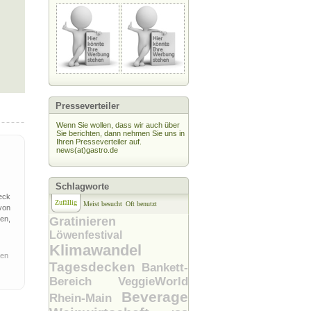
Presseverteiler
Wenn Sie wollen, dass wir auch über
Sie berichten, dann nehmen Sie uns in
Ihren Presseverteiler auf.
news(at)gastro.de
Schlagworte
eck
Zufällig
Meist besucht
Oft benutzt
von
en,
Gratinieren
Löwenfestival
Klimawandel
pen
Tagesdecken
Bankett-
Bereich
VeggieWorld
Beverage
Rhein-Main