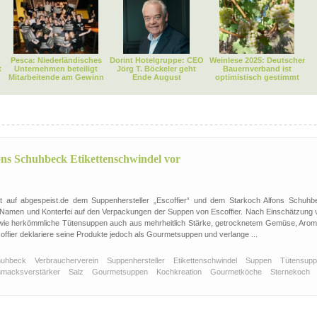
Pesca: Niederländisches
Dorint Hotelgruppe: CEO
Weinlese 2025: Deutscher
t
Unternehmen beteiligt
Jörg T. Böckeler geht
Bauernverband ist
Mitarbeitende am Gewinn
Ende August
optimistisch gestimmt
ons Schuhbeck Etikettenschwindel vor
rft auf abgespeist.de dem Suppenhersteller „Escoffier“ und dem Starkoch Alfons Schuhb
m Namen und Konterfei auf den Verpackungen der Suppen von Escoffier. Nach Einschätzung 
ie herkömmliche Tütensuppen auch aus mehrheitlich Stärke, getrocknetem Gemüse, Arom
fier deklariere seine Produkte jedoch als Gourmetsuppen und verlange ...
chuhbeck
Verbraucherverein
Suppenhersteller
Etikettenschwindel
Suppen
Tütensup
macksverstärker
Salz
Gourmetsuppen
Kochkreation
Gourmetköche
Sternekoch