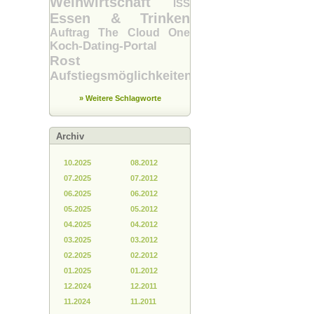
Weinwirtschaft
ISS
Essen & Trinken
Auftrag
The Cloud One
Koch-Dating-Portal
Rost
Aufstiegsmöglichkeiten
» Weitere Schlagworte
Archiv
10.2025
08.2012
07.2025
07.2012
06.2025
06.2012
05.2025
05.2012
04.2025
04.2012
03.2025
03.2012
02.2025
02.2012
01.2025
01.2012
12.2024
12.2011
11.2024
11.2011