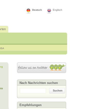
Deutsch
Englisch
rten
USA
ng
Nach Nachrichten suchen
te
Suchen
Empfehlungen