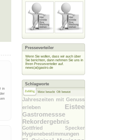
Presseverteiler
Wenn Sie wollen, dass wir auch über
Sie berichten, dann nehmen Sie uns in
Ihren Presseverteiler auf.
news(at)gastro.de
Schlagworte
 in
Zufällig
Meist besucht
Oft benutzt
der
sen
Jahreszeiten mit Genuss
Eistee
erleben
Gastromessse
Rekordergebnis
Gottfried Specker
Hygienebestimmungen