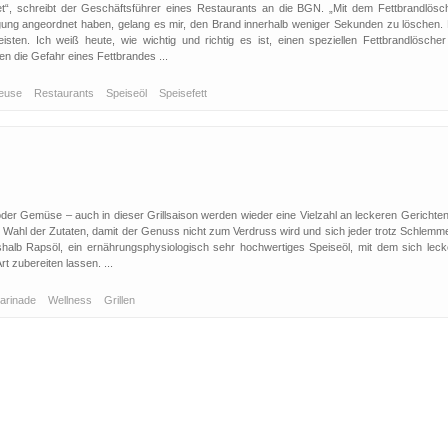
et“, schreibt der Geschäftsführer eines Restaurants an die BGN. „Mit dem Fettbrandlösch
igung angeordnet haben, gelang es mir, den Brand innerhalb weniger Sekunden zu löschen. 
ten. Ich weiß heute, wie wichtig und richtig es ist, einen speziellen Fettbrandlöscher
en die Gefahr eines Fettbrandes ...
teuse
Restaurants
Speiseöl
Speisefett
r Gemüse – auch in dieser Grillsaison werden wieder eine Vielzahl an leckeren Gerichten
die Wahl der Zutaten, damit der Genuss nicht zum Verdruss wird und sich jeder trotz Schlemm
 deshalb Rapsöl, ein ernährungsphysiologisch sehr hochwertiges Speiseöl, mit dem sich lec
t zubereiten lassen. ...
arinade
Wellness
Grillen