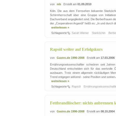
von
mb
Erstellt am
01.09.2010
Köln. Die aus dem Fernsehen bekannte Starköchi
Schirmherrschaft über eine Gruppe von Initiati
Dachverband angegliedert sind. Die Berberfrauen der
der „Cooperativen Arganöl“ heißt es: „In und durch d
weiterlesen »
Schlagworte
Sarah Wiener
Starköchin
Berbe
Rapsöl weiter auf Erfolgskurs
von
Gastro.de 1996-2008
Erstellt am
17.03.2006
Ernährungswissenschaftler schwören seit Jahr
Deutschland entscheiden sich für das wertvolle 
ausbauen. Trotz einem allgemein rückläufigen Men
Trend entgegen wirkend - seine Position und seinen 
weiterlesen »
Schlagworte
Rapsöl
Ernährungswissenschaft
Fettbrandlöscher: nichts anbrennen l
von
Gastro.de 1996-2008
Erstellt am
08.10.2004