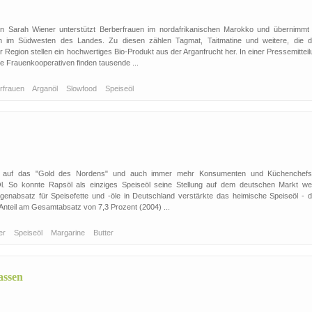
n Sarah Wiener unterstützt Berberfrauen im nordafrikanischen Marokko und übernimmt 
ven im Südwesten des Landes. Zu diesen zählen Tagmat, Taitmatine und weitere, die 
 Region stellen ein hochwertiges Bio-Produkt aus der Arganfrucht her. In einer Pressemittei
ie Frauenkooperativen finden tausende ...
rfrauen
Arganöl
Slowfood
Speiseöl
en auf das "Gold des Nordens" und auch immer mehr Konsumenten und Küchenchefs
Öl. So konnte Rapsöl als einziges Speiseöl seine Stellung auf dem deutschen Markt wei
genabsatz für Speisefette und -öle in Deutschland verstärkte das heimische Speiseöl - 
Anteil am Gesamtabsatz von 7,3 Prozent (2004) ...
ler
Speiseöl
Margarine
Butter
assen