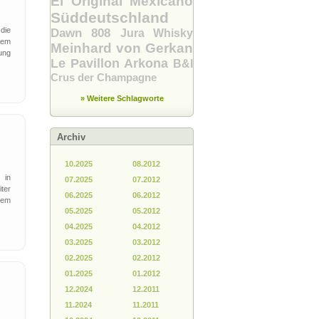
El Original Mexicano
Süddeutschland
die
Dawn 808
Jura Whisky
dem
Meinhard von Gerkan
lung
Le Pavillon
Arkona
B&I
Crus der Champagne
» Weitere Schlagworte
Archiv
10.2025
08.2012
 in
07.2025
07.2012
ter
06.2025
06.2012
dem
05.2025
05.2012
04.2025
04.2012
03.2025
03.2012
02.2025
02.2012
01.2025
01.2012
12.2024
12.2011
11.2024
11.2011