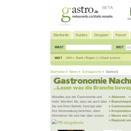
Re
Startseite
Guides
Gruppen
Forum
WAS?
WO?
WO?
USA »
Stadt ( Region ) »
[Stadt ändern]
Startseite
»
News
»
Schlagworte
» Speiseöl
Aktuelles aus der Gastronomie und
» Aktionen
»
mehr. Möchten Sie, dass wir auch über
» Branchenpol
Sie und Ihren Betrieb, Konzept oder
» Gastronomie
Ihre Veranstaltung berichten, dann
» Kooperatio
informieren Sie sich hier über unsere
» Neues von G
» Regional un
PR-Angebote