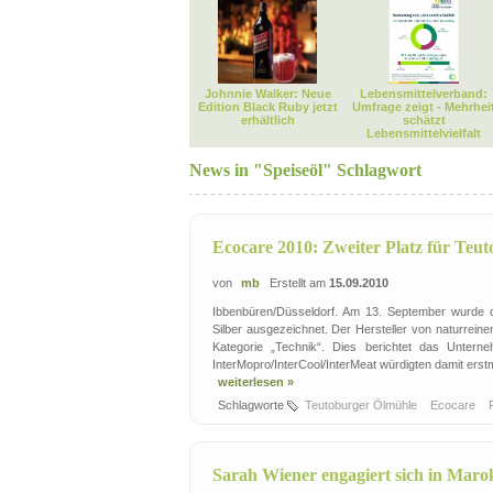
Johnnie Walker: Neue
Lebensmittelverband:
Edition Black Ruby jetzt
Umfrage zeigt - Mehrhei
erhältlich
schätzt
Lebensmittelvielfalt
News in "Speiseöl" Schlagwort
Ecocare 2010: Zweiter Platz für Teu
von
mb
Erstellt am
15.09.2010
Ibbenbüren/Düsseldorf. Am 13. September wurde d
Silber ausgezeichnet. Der Hersteller von naturrein
Kategorie „Technik“. Dies berichtet das Unterne
InterMopro/InterCool/InterMeat würdigten damit erst
weiterlesen »
Schlagworte
Teutoburger Ölmühle
Ecocare
Sarah Wiener engagiert sich in Mar