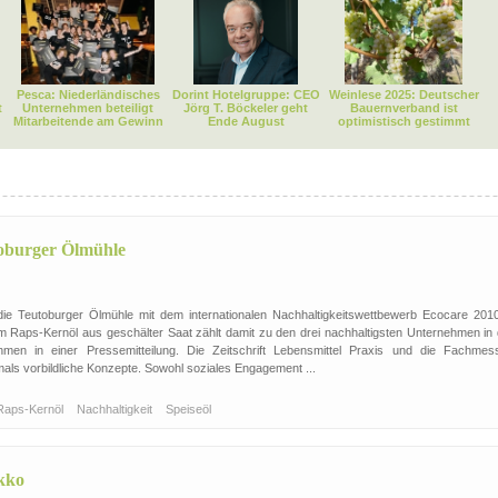
Pesca: Niederländisches
Dorint Hotelgruppe: CEO
Weinlese 2025: Deutscher
t
Unternehmen beteiligt
Jörg T. Böckeler geht
Bauernverband ist
Mitarbeitende am Gewinn
Ende August
optimistisch gestimmt
toburger Ölmühle
ie Teutoburger Ölmühle mit dem internationalen Nachhaltigkeitswettbewerb Ecocare 2010
em Raps-Kernöl aus geschälter Saat zählt damit zu den drei nachhaltigsten Unternehmen in 
hmen in einer Pressemitteilung. Die Zeitschrift Lebensmittel Praxis und die Fachmes
mals vorbildliche Konzepte. Sowohl soziales Engagement ...
Raps-Kernöl
Nachhaltigkeit
Speiseöl
okko