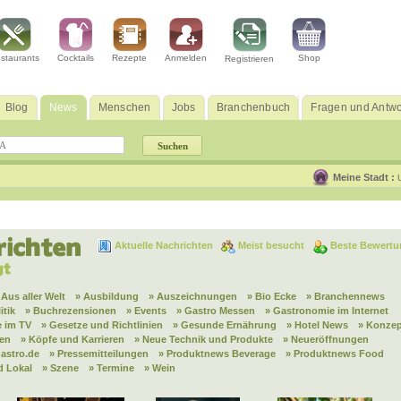
staurants
Cocktails
Rezepte
Anmelden
Shop
Registrieren
Blog
News
Menschen
Jobs
Branchenbuch
Fragen und Antwo
Meine Stadt :
Aktuelle Nachrichten
Meist besucht
Beste Bewertu
 Aus aller Welt
» Ausbildung
» Auszeichnungen
» Bio Ecke
» Branchennews
itik
» Buchrezensionen
» Events
» Gastro Messen
» Gastronomie im Internet
 im TV
» Gesetze und Richtlinien
» Gesunde Ernährung
» Hotel News
» Konzep
nen
» Köpfe und Karrieren
» Neue Technik und Produkte
» Neueröffnungen
astro.de
» Pressemitteilungen
» Produktnews Beverage
» Produktnews Food
d Lokal
» Szene
» Termine
» Wein