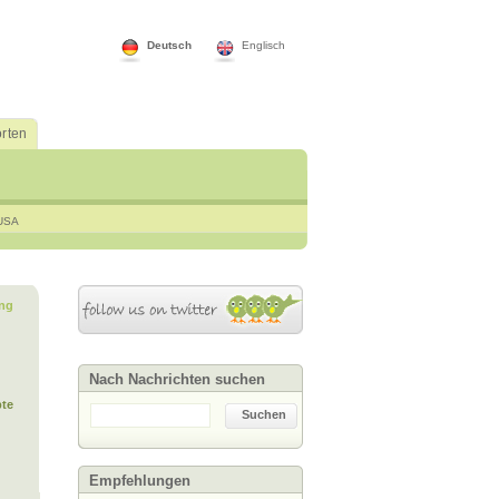
Deutsch
Englisch
rten
USA
ng
Nach Nachrichten suchen
te
Suchen
Empfehlungen