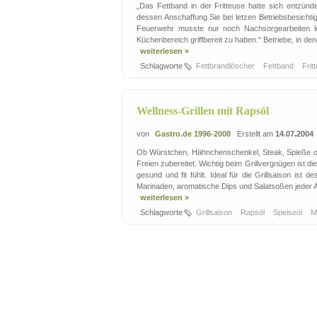
„Das Fettband in der Fritteuse hatte sich entzünd
dessen Anschaffung Sie bei letzen Betriebsbesicht
Feuerwehr musste nur noch Nachsorgearbeiten leis
Küchenbereich griffbereit zu haben.“ Betriebe, in den
weiterlesen »
Schlagworte
Fettbrandlöscher
Fettband
Frit
Wellness-Grillen mit Rapsöl
von
Gastro.de 1996-2008
Erstellt am
14.07.2004
Ob Würstchen, Hähnchenschenkel, Steak, Spieße ode
Freien zubereitet. Wichtig beim Grillvergnügen ist 
gesund und fit fühlt. Ideal für die Grillsaison ist
Marinaden, aromatische Dips und Salatsoßen jeder Ar
weiterlesen »
Schlagworte
Grillsaison
Rapsöl
Speiseöl
M