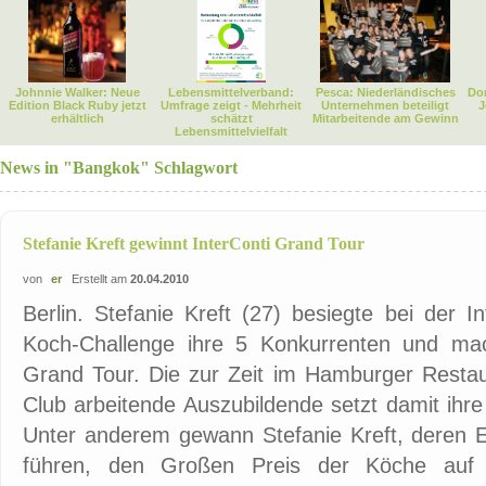
Johnnie Walker: Neue
Lebensmittelverband:
Pesca: Niederländisches
Dor
Edition Black Ruby jetzt
Umfrage zeigt - Mehrheit
Unternehmen beteiligt
J
erhältlich
schätzt
Mitarbeitende am Gewinn
Lebensmittelvielfalt
News in "Bangkok" Schlagwort
Stefanie Kreft gewinnt InterConti Grand Tour
von
er
Erstellt am
20.04.2010
Berlin. Stefanie Kreft (27) besiegte bei der I
Koch-Challenge ihre 5 Konkurrenten und mac
Grand Tour. Die zur Zeit im Hamburger Resta
Club arbeitende Auszubildende setzt damit ihr
Unter anderem gewann Stefanie Kreft, deren E
führen, den Großen Preis der Köche auf 