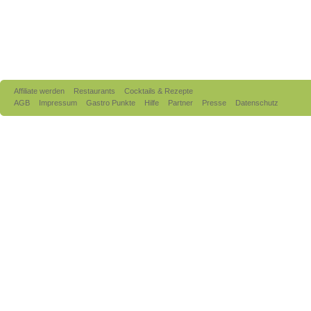
Affiliate werden
Restaurants
Cocktails & Rezepte
AGB
Impressum
Gastro Punkte
Hilfe
Partner
Presse
Datenschutz