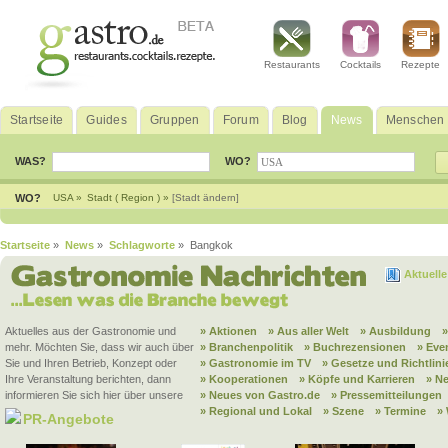
Restaurants
Cocktails
Rezepte
Startseite
Guides
Gruppen
Forum
Blog
News
Menschen
WAS?
WO?
WO?
USA »
Stadt ( Region ) »
[Stadt ändern]
Startseite
»
News
»
Schlagworte
» Bangkok
Aktuell
Aktuelles aus der Gastronomie und
» Aktionen
» Aus aller Welt
» Ausbildung
mehr. Möchten Sie, dass wir auch über
» Branchenpolitik
» Buchrezensionen
» Eve
Sie und Ihren Betrieb, Konzept oder
» Gastronomie im TV
» Gesetze und Richtlini
Ihre Veranstaltung berichten, dann
» Kooperationen
» Köpfe und Karrieren
» N
informieren Sie sich hier über unsere
» Neues von Gastro.de
» Pressemitteilungen
» Regional und Lokal
» Szene
» Termine
»
PR-Angebote