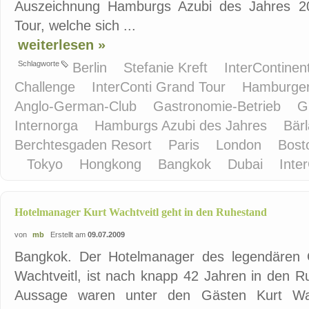
Auszeichnung Hamburgs Azubi des Jahres 200
Tour, welche sich ...
weiterlesen »
Schlagworte
Berlin
Stefanie Kreft
InterContinen
Challenge
InterConti Grand Tour
Hamburge
Anglo-German-Club
Gastronomie-Betrieb
G
Internorga
Hamburgs Azubi des Jahres
Bär
Berchtesgaden Resort
Paris
London
Bos
Tokyo
Hongkong
Bangkok
Dubai
Inte
Hotelmanager Kurt Wachtveitl geht in den Ruhestand
von
mb
Erstellt am
09.07.2009
Bangkok. Der Hotelmanager des legendären O
Wachtveitl, ist nach knapp 42 Jahren in den R
Aussage waren unter den Gästen Kurt Wach