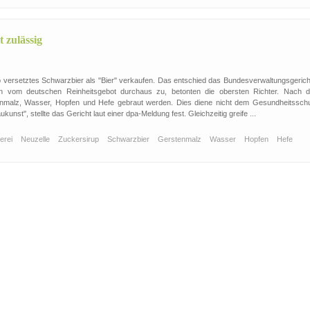
 zulässig
up versetztes Schwarzbier als "Bier" verkaufen. Das entschied das Bundesverwaltungsgerich
n vom deutschen Reinheitsgebot durchaus zu, betonten die obersten Richter. Nach 
tenmalz, Wasser, Hopfen und Hefe gebraut werden. Dies diene nicht dem Gesundheitsschu
kunst", stellte das Gericht laut einer dpa-Meldung fest. Gleichzeitig greife ...
uerei
Neuzelle
Zuckersirup
Schwarzbier
Gerstenmalz
Wasser
Hopfen
Hefe