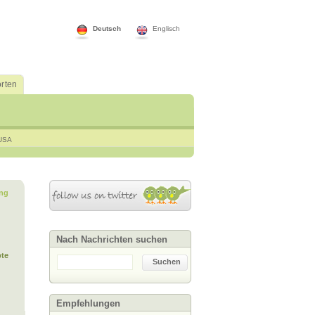
Deutsch
Englisch
rten
USA
ng
Nach Nachrichten suchen
te
Suchen
Empfehlungen