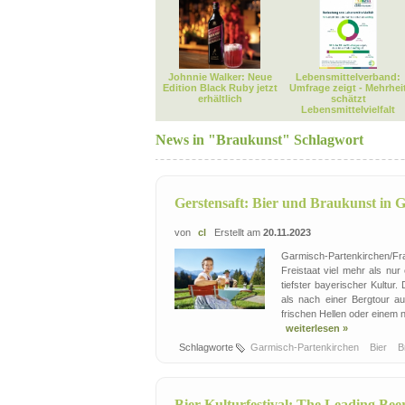
Johnnie Walker: Neue
Lebensmittelverband:
Edition Black Ruby jetzt
Umfrage zeigt - Mehrhei
erhältlich
schätzt
Lebensmittelvielfalt
News in "Braukunst" Schlagwort
Gerstensaft: Bier und Braukunst in 
von
cl
Erstellt am
20.11.2023
Garmisch-Partenkirchen/Fran
Freistaat viel mehr als nu
tiefster bayerischer Kultu
als nach einer Bergtour a
frischen Hellen oder einem n
weiterlesen »
Schlagworte
Garmisch-Partenkirchen
Bier
B
Bier-Kulturfestival: The Leading Bee