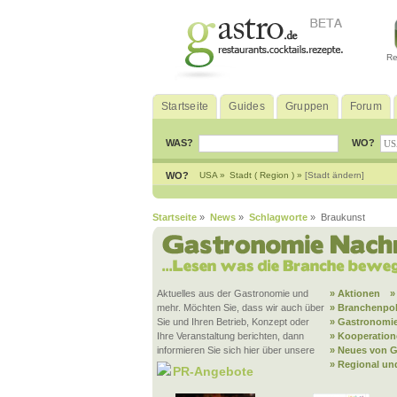
Re
Startseite
Guides
Gruppen
Forum
WAS?
WO?
WO?
USA »
Stadt ( Region ) »
[Stadt ändern]
Startseite
»
News
»
Schlagworte
» Braukunst
Aktuelles aus der Gastronomie und
» Aktionen
»
mehr. Möchten Sie, dass wir auch über
» Branchenpol
Sie und Ihren Betrieb, Konzept oder
» Gastronomie
Ihre Veranstaltung berichten, dann
» Kooperatio
informieren Sie sich hier über unsere
» Neues von G
» Regional un
PR-Angebote