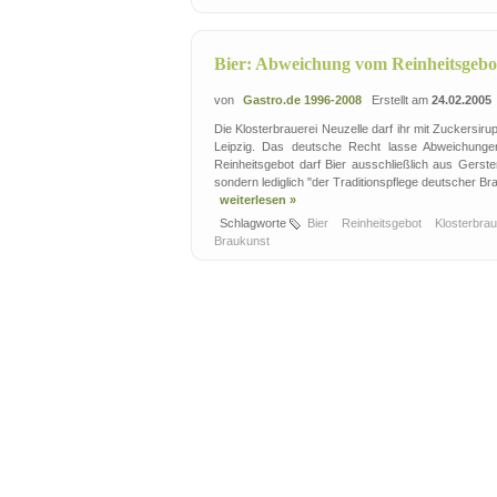
Bier: Abweichung vom Reinheitsgebot
von
Gastro.de 1996-2008
Erstellt am
24.02.2005
Die Klosterbrauerei Neuzelle darf ihr mit Zuckersir
Leipzig. Das deutsche Recht lasse Abweichunge
Reinheitsgebot darf Bier ausschließlich aus Gers
sondern lediglich "der Traditionspflege deutscher Brau
weiterlesen »
Schlagworte
Bier
Reinheitsgebot
Klosterbra
Braukunst