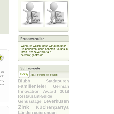
Presseverteiler
Wenn Sie wollen, dass wir auch über
Sie berichten, dann nehmen Sie uns in
Ihren Presseverteiler auf.
news(at)gastro.de
Schlagworte
 im
Zufällig
Meist besucht
Oft benutzt
uck
en,
Blubb
Stadttouren
nem
Familienfeier
German
Innovation Award 2018
Restaurant-Guide
Leverkusen
Genusstage
Zink
Küchenpartys
Länderregierungen