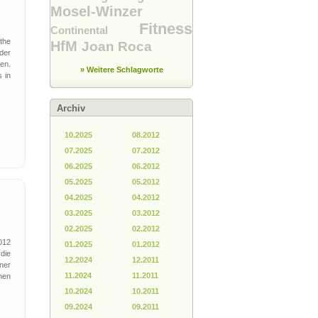
Mosel-Winzer
Fitness
Continental
„the
HfM
Joan Roca
der
en.
» Weitere Schlagworte
s in
Archiv
10.2025
08.2012
07.2025
07.2012
06.2025
06.2012
05.2025
05.2012
04.2025
04.2012
03.2025
03.2012
02.2025
02.2012
012
01.2025
01.2012
die
12.2024
12.2011
ner
11.2024
11.2011
hen
10.2024
10.2011
09.2024
09.2011