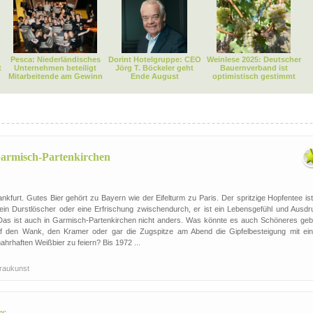
Pesca: Niederländisches
Dorint Hotelgruppe: CEO
Weinlese 2025: Deutscher
t
Unternehmen beteiligt
Jörg T. Böckeler geht
Bauernverband ist
Mitarbeitende am Gewinn
Ende August
optimistisch gestimmt
Garmisch-Partenkirchen
kfurt. Gutes Bier gehört zu Bayern wie der Eifelturm zu Paris. Der spritzige Hopfentee ist
r ein Durstlöscher oder eine Erfrischung zwischendurch, er ist ein Lebensgefühl und Ausdr
r. Das ist auch in Garmisch-Partenkirchen nicht anders. Was könnte es auch Schöneres geb
uf den Wank, den Kramer oder gar die Zugspitze am Abend die Gipfelbesteigung mit ei
ahrhaften Weißbier zu feiern? Bis 1972 ...
raukunst
rs