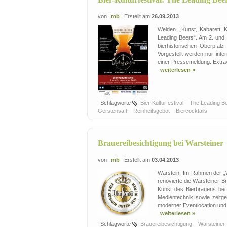
von
mb
Erstellt am
26.09.2013
Weiden. „Kunst, Kabarett, K
Leading Beers“. Am 2. und 
bierhistorischen Oberpfal
Vorgestellt werden nur inte
einer Pressemeldung. Extra
weiterlesen »
Schlagworte
Bier-Kulturfestival
The Leading B
Gerstensaft
Reinheitsgebot
Biercocktails
Brauereibesichtigung bei Warsteiner
von
mb
Erstellt am
03.04.2013
Warstein. Im Rahmen der „W
renovierte die Warsteiner B
Kunst des Bierbrauens bei
Medientechnik sowie zeitg
moderner Eventlocation und 
weiterlesen »
Schlagworte
Brauereibesichtigung
Warsteiner