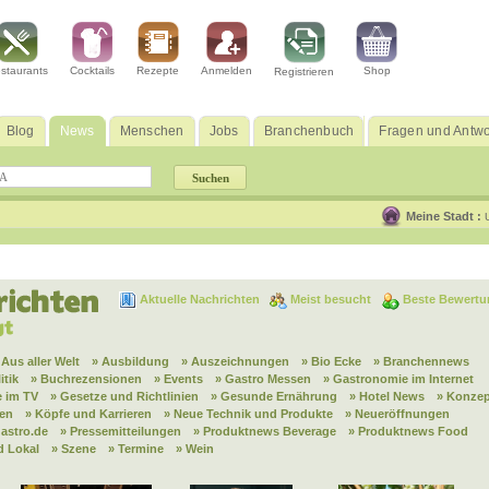
staurants
Cocktails
Rezepte
Anmelden
Shop
Registrieren
Blog
News
Menschen
Jobs
Branchenbuch
Fragen und Antwo
Meine Stadt :
Aktuelle Nachrichten
Meist besucht
Beste Bewertu
 Aus aller Welt
» Ausbildung
» Auszeichnungen
» Bio Ecke
» Branchennews
itik
» Buchrezensionen
» Events
» Gastro Messen
» Gastronomie im Internet
 im TV
» Gesetze und Richtlinien
» Gesunde Ernährung
» Hotel News
» Konzep
nen
» Köpfe und Karrieren
» Neue Technik und Produkte
» Neueröffnungen
astro.de
» Pressemitteilungen
» Produktnews Beverage
» Produktnews Food
d Lokal
» Szene
» Termine
» Wein