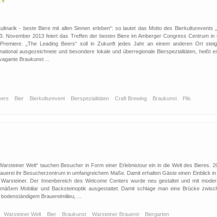
ulinarik - beste Biere mit allen Sinnen erleben“: so lautet das Motto des Bierkulturevents 
3. November 2013 feiert das Treffen der besten Biere im Amberger Congress Centrum in 
z Premiere. „The Leading Beers“ soll in Zukunft jedes Jahr an einem anderen Ort steig
rnational ausgezeichnete und besondere lokale und überregionale Bierspezialitäten, heißt e
vagante Braukunst ...
eers
Bier
Bierkulturevent
Bierspezialitäten
Craft Brewing
Braukunst
Pils
arsteiner Welt“ tauchen Besucher in Form einer Erlebnistour ein in die Welt des Bieres. 2
rauerei ihr Besucherzentrum in umfangreichem Maße. Damit erhalten Gäste einen Einblick in 
 Warsteiner. Der Innenbereich des Welcome Centers wurde neu gestaltet und mit moder
emäßem Mobiliar und Backsteinoptik ausgestattet. Damit schlage man eine Brücke zwisc
bodenständigem Brauereimilieu, ...
Warsteiner Welt
Bier
Braukunst
Warsteiner Brauerei
Biergarten