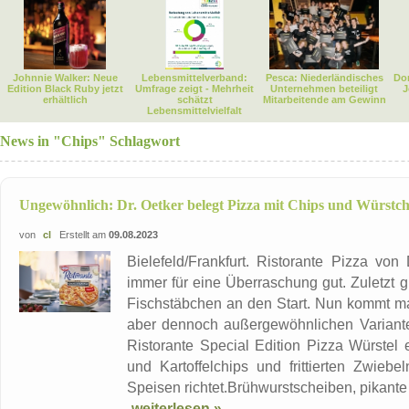
Johnnie Walker: Neue
Lebensmittelverband:
Pesca: Niederländisches
Dor
Edition Black Ruby jetzt
Umfrage zeigt - Mehrheit
Unternehmen beteiligt
J
erhältlich
schätzt
Mitarbeitende am Gewinn
Lebensmittelvielfalt
News in "Chips" Schlagwort
Ungewöhnlich: Dr. Oetker belegt Pizza mit Chips und Würstc
von
cl
Erstellt am
09.08.2023
Bielefeld/Frankfurt. Ristorante Pizza von
immer für eine Überraschung gut. Zuletzt g
Fischstäbchen an den Start. Nun kommt ma
aber dennoch außergewöhnlichen Variante
Ristorante Special Edition Pizza Würstel e
und Kartoffelchips und frittierten Zwieb
Speisen richtet.Brühwurstscheiben, pikante .
weiterlesen »