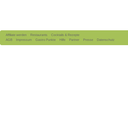
Affiliate werden
Restaurants
Cocktails & Rezepte
AGB
Impressum
Gastro Punkte
Hilfe
Partner
Presse
Datenschutz