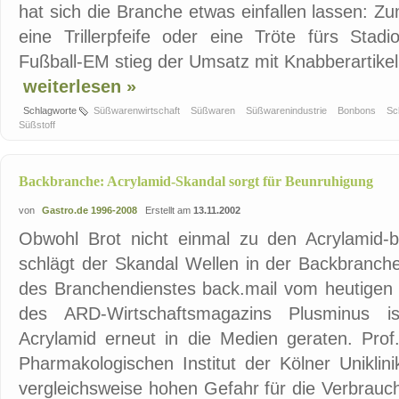
hat sich die Branche etwas einfallen lassen: Z
eine Trillerpfeife oder eine Tröte fürs Stad
Fußball-EM stieg der Umsatz mit Knabberartikeln
weiterlesen »
Schlagworte
Süßwarenwirtschaft
Süßwaren
Süßwarenindustrie
Bonbons
Sc
Süßstoff
Backbranche: Acrylamid-Skandal sorgt für Beunruhigung
von
Gastro.de 1996-2008
Erstellt am
13.11.2002
Obwohl Brot nicht einmal zu den Acrylamid-be
schlägt der Skandal Wellen in der Backbranch
des Branchendienstes back.mail vom heutigen 
des ARD-Wirtschaftsmagazins Plusminus i
Acrylamid erneut in die Medien geraten. Pr
Pharmakologischen Institut der Kölner Uniklin
vergleichsweise hohen Gefahr für die Verbrauc