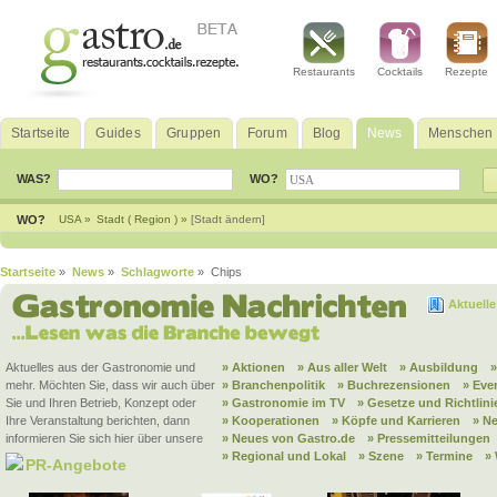
Restaurants
Cocktails
Rezepte
Startseite
Guides
Gruppen
Forum
Blog
News
Menschen
WAS?
WO?
WO?
USA »
Stadt ( Region ) »
[Stadt ändern]
Startseite
»
News
»
Schlagworte
» Chips
Aktuell
Aktuelles aus der Gastronomie und
» Aktionen
» Aus aller Welt
» Ausbildung
mehr. Möchten Sie, dass wir auch über
» Branchenpolitik
» Buchrezensionen
» Eve
Sie und Ihren Betrieb, Konzept oder
» Gastronomie im TV
» Gesetze und Richtlini
Ihre Veranstaltung berichten, dann
» Kooperationen
» Köpfe und Karrieren
» N
informieren Sie sich hier über unsere
» Neues von Gastro.de
» Pressemitteilungen
» Regional und Lokal
» Szene
» Termine
»
PR-Angebote