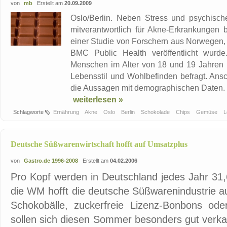
von
mb
Erstellt am
20.09.2009
Oslo/Berlin. Neben Stress und psychisch
mitverantwortlich für Akne-Erkrankungen 
einer Studie von Forschern aus Norwegen,
BMC Public Health veröffentlicht wurd
Menschen im Alter von 18 und 19 Jahren 
Lebensstil und Wohlbefinden befragt. Ansc
die Aussagen mit demographischen Daten. Ei
weiterlesen »
Schlagworte
Ernährung
Akne
Oslo
Berlin
Schokolade
Chips
Gemüse
L
Deutsche Süßwarenwirtschaft hofft auf Umsatzplus
von
Gastro.de 1996-2008
Erstellt am
04.02.2006
Pro Kopf werden in Deutschland jedes Jahr 31
die WM hofft die deutsche Süßwarenindustrie a
Schokobälle, zuckerfreie Lizenz-Bonbons oder
sollen sich diesen Sommer besonders gut verkau