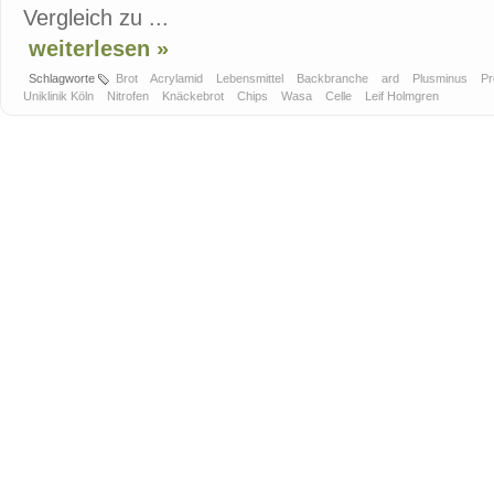
Vergleich zu ...
weiterlesen »
Schlagworte
Brot
Acrylamid
Lebensmittel
Backbranche
ard
Plusminus
Pr
Uniklinik Köln
Nitrofen
Knäckebrot
Chips
Wasa
Celle
Leif Holmgren