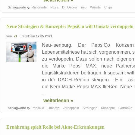
Schlagworte
Ristorante
Pizza
Dr. Oetker
neu
Würste
Chips
Neue Strategien & Konzepte: PepsiCo will Umsatz verdoppeln
von
cl
Erstellt am
17.05.2021
Neu-Isenburg. Der PepsiCo Konzern
Lebensmittelriese hat sich vorgenommen,
zu verdoppeln. Dazu sollen nach eigenen
die Marke Pepsi MAX, neue Partnersch
Logistikstrukturen beitragen. Insgesamt wi
in der DACH-Region steigern. Ein zweist
die Kern-Marke Pepsi MAX fließen. Neue 
...
weiterlesen »
Schlagworte
PepsiCo
Umsatz
verdoppeln
Strategien
Konzepte
Getränke
Ernährung spielt Rolle bei Akne-Erkrankungen