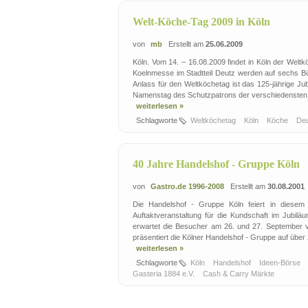
Welt-Köche-Tag 2009 in Köln
von
mb
Erstellt am
25.06.2009
Köln. Vom 14. – 16.08.2009 findet in Köln der Welt
Koelnmesse im Stadtteil Deutz werden auf sechs 
Anlass für den Weltköchetag ist das 125-jährige Ju
Namenstag des Schutzpatrons der verschiedensten m
weiterlesen »
Schlagworte
Weltköchetag
Köln
Köche
De
40 Jahre Handelshof - Gruppe Köln
von
Gastro.de 1996-2008
Erstellt am
30.08.2001
Die Handelshof - Gruppe Köln feiert in diesem
Auftaktveranstaltung für die Kundschaft im Jubilä
erwartet die Besucher am 26. und 27. September 
präsentiert die Kölner Handelshof - Gruppe auf über 
weiterlesen »
Schlagworte
Köln
Handelshof
Ideen-Börse
Gasteria 1884 e.V.
Cash & Carry Märkte