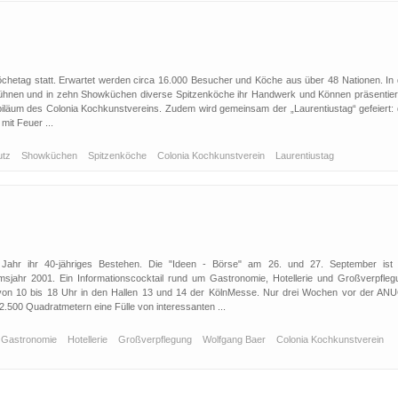
köchetag statt. Erwartet werden circa 16.000 Besucher und Köche aus über 48 Nationen. In 
Bühnen und in zehn Showküchen diverse Spitzenköche ihr Handwerk und Können präsentier
biläum des Colonia Kochkunstvereins. Zudem wird gemeinsam der „Laurentiustag“ gefeiert: 
it Feuer ...
utz
Showküchen
Spitzenköche
Colonia Kochkunstverein
Laurentiustag
 Jahr ihr 40-jähriges Bestehen. Die "Ideen - Börse" am 26. und 27. September ist 
umsjahr 2001. Ein Informationscocktail rund um Gastronomie, Hotellerie und Großverpfleg
von 10 bis 18 Uhr in den Hallen 13 und 14 der KölnMesse. Nur drei Wochen vor der AN
2.500 Quadratmetern eine Fülle von interessanten ...
Gastronomie
Hotellerie
Großverpflegung
Wolfgang Baer
Colonia Kochkunstverein