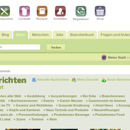
staurants
Cocktails
Rezepte
Anmelden
Shop
Registrieren
Blog
News
Menschen
Jobs
Branchenbuch
Fragen und Antwo
Meine Stadt :
tverein
Aktuelle Nachrichten
Meist besucht
Beste Bewertu
 Aus aller Welt
» Ausbildung
» Auszeichnungen
» Bio Ecke
» Branchennews
itik
» Buchrezensionen
» Events
» Gastro Messen
» Gastronomie im Internet
 im TV
» Gesetze und Richtlinien
» Gesunde Ernährung
» Hotel News
» Konzep
nen
» Köpfe und Karrieren
» Neue Technik und Produkte
» Neueröffnungen
astro.de
» Pressemitteilungen
» Produktnews Beverage
» Produktnews Food
d Lokal
» Szene
» Termine
» Wein