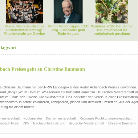
Pesca: Niederländisches
Dorint Hotelgruppe: CEO
Weinlese 2025: Deutscher
t
Unternehmen beteiligt
Jörg T. Böckeler geht
Bauernverband ist
Mitarbeitende am Gewinn
Ende August
optimistisch gestimmt
hlagwort
ach Preises geht an Christine Baumann
de Christine Baumann hat den NRW Landespokal des Rudolf Achenbach Preises gewonnen. 
ant „d/\blju ‚W” im Hotel im Wasserturm zu Köln fährt damit zur Deutschen Meisterschaft n
itt im Finale den Colonia-Kochkunstverein. Das berichtet der Verein in einer Pressemitteil
ettbewerb lauteten: kalkulieren, rezeptieren, planen und detailliert umsetzen. Auf der Age
üfung mit einem breiten ...
meisterschaft
Kochmeister
Köchemeisterschaft
Regionale Kochkunstmeisterschaft
enbach Preis
CKV
Nachwuchsförderung
deutsche Meisterschaft
Christine Baumann