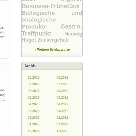
Business-Frühstück
Biologische und
ökologische
Gastro-
Produkte
der
Treffpunkt
en.
Hedwig
der
Hugot
Zuckergehalt
» Weitere Schlagworte
Archiv
10.2025
08.2012
07.2025
07.2012
die
06.2025
06.2012
ung
05.2025
05.2012
UGA
04.2025
04.2012
03.2025
03.2012
02.2025
02.2012
01.2025
01.2012
12.2024
12.2011