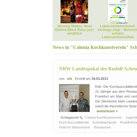
Johnnie Walker: Neue
Lebensmittelverband:
Edition Black Ruby jetzt
Umfrage zeigt - Mehrhei
erhältlich
schätzt
Lebensmittelvielfalt
News in "Colonia Kochkunstverein" Sc
NRW Landespokal des Rudolf Achenb
von
mb
Erstellt am
18.03.2013
Köln. Die Kochauszubilden
21-Jährige aus dem Restaur
Frankfurt am Main und vertr
Die Stichworte beim Landesw
stand die theoretische Vorpr
weiterlesen »
Schlagworte
Colonia Kochkunstverein
Jugend
Koch Auszubildende
Achenbachpreis
Rudolf Ach
Hotel im Wasserturm
Restaurant