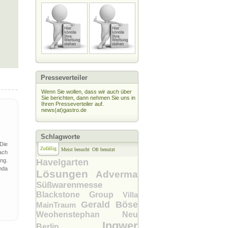
Presseverteiler
Wenn Sie wollen, dass wir auch über
Sie berichten, dann nehmen Sie uns in
Ihren Presseverteiler auf.
news(at)gastro.de
Schlagworte
Die
Zufällig
Meist besucht
Oft benutzt
ach
ung.
Havelgarten
nda
Lösungen
Adverma
Süßwarenmesse
Blackstone Group
Villa
Gerald Böse
MainTraum
Weohenstephan
Neu
Ingwer
Berlin