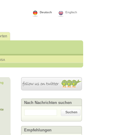
Deutsch
Englisch
rten
USA
ng
Nach Nachrichten suchen
te
Suchen
Empfehlungen