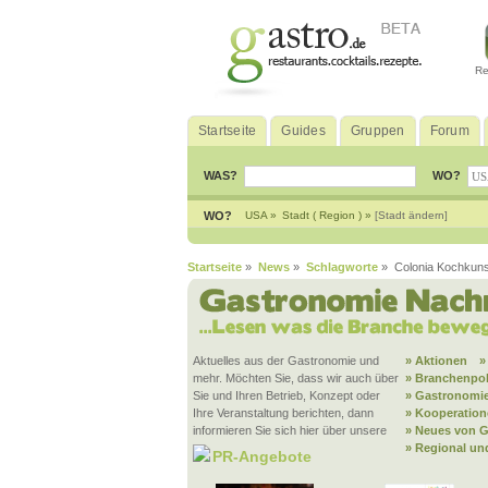
Re
Startseite
Guides
Gruppen
Forum
WAS?
WO?
WO?
USA »
Stadt ( Region ) »
[Stadt ändern]
Startseite
»
News
»
Schlagworte
» Colonia Kochkuns
Aktuelles aus der Gastronomie und
» Aktionen
»
mehr. Möchten Sie, dass wir auch über
» Branchenpol
Sie und Ihren Betrieb, Konzept oder
» Gastronomie
Ihre Veranstaltung berichten, dann
» Kooperatio
informieren Sie sich hier über unsere
» Neues von G
» Regional un
PR-Angebote