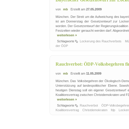
von
mb
Erstellt am
27.05.2009
München. Der Streit um die Aufweichung des bayeri
ist am Donnerstag der Gesetzentwurf zur Locke
worden. Der Gesetzentwurf der Regierungskoalition 
Festzelten wieder geraucht werden darf. Abgeordne
weiterlesen »
Schlagworte
Lockerung des Rauchverbots
Mü
der ÖDP
Rauchverbot: ÖDP-Volksbegehren fi
von
mb
Erstellt am
11.05.2009
München. Das Volksbegehren der Ökologisch-Demokr
Unterstützung auf landespolitischer Ebene. Sowo
heutigen Dienstag soll ein eigener Gesetzentwurf e
Koalitionsvertrag zwischen Christdemokraten und F
weiterlesen »
Schlagworte
Rauchverbot
ÖDP-Volksbegehr
Koalitionsvertrag
Christdemokraten
fdp
Locker