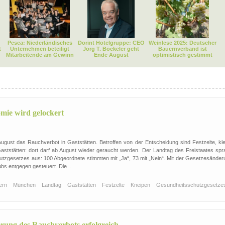
Pesca: Niederländisches
Dorint Hotelgruppe: CEO
Weinlese 2025: Deutscher
t
Unternehmen beteiligt
Jörg T. Böckeler geht
Bauernverband ist
Mitarbeitende am Gewinn
Ende August
optimistisch gestimmt
mie wird gelockert
gust das Rauchverbot in Gaststätten. Betroffen von der Entscheidung sind Festzelte, kle
tstätten: dort darf ab August wieder geraucht werden. Der Landtag des Freistaates spr
tzgesetzes aus: 100 Abgeordnete stimmten mit „Ja“, 73 mit „Nein“. Mit der Gesetzesänder
 entgegen gesteuert. Die ...
ern
München
Landtag
Gaststätten
Festzelte
Kneipen
Gesundheitsschutzgesetz
rung des Rauchverbots erfolgreich