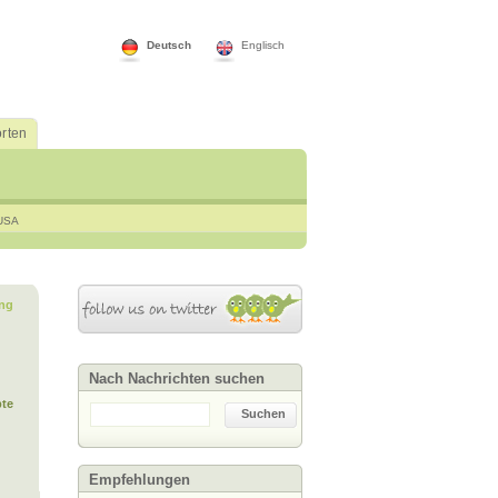
Deutsch
Englisch
rten
USA
ng
Nach Nachrichten suchen
te
Suchen
Empfehlungen