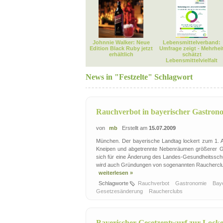
Johnnie Walker: Neue
Lebensmittelverband:
Edition Black Ruby jetzt
Umfrage zeigt - Mehrhei
erhältlich
schätzt
Lebensmittelvielfalt
News in "Festzelte" Schlagwort
Rauchverbot in bayerischer Gastrono
von
mb
Erstellt am
15.07.2009
München. Der bayerische Landtag lockert zum 1. Au
Kneipen und abgetrennte Nebenräumen größerer Gas
sich für eine Änderung des Landes-Gesundheitsschu
wird auch Gründungen von sogenannten Raucherclubs
weiterlesen »
Schlagworte
Rauchverbot
Gastronomie
Bay
Gesetzesänderung
Raucherclubs
Bayerischer Gesetzentwurf zur Locke