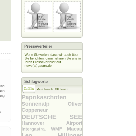
Presseverteiler
Wenn Sie wollen, dass wir auch über
Sie berichten, dann nehmen Sie uns in
Ihren Presseverteiler auf.
news(at)gastro.de
Schlagworte
ine
Zufällig
Meist besucht
Oft benutzt
ach
ung
Paprikaschoten
Sonnenalp
Oliver
Coppeneur
es
DEUTSCHE SEE
Hannover Airport
Macau
Intergastra. WMF
Leo Hillinger