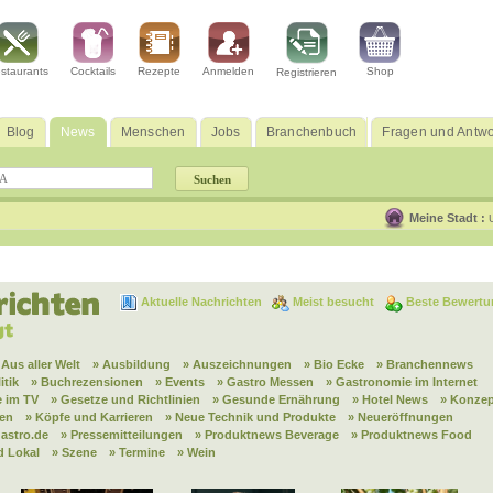
staurants
Cocktails
Rezepte
Anmelden
Shop
Registrieren
Blog
News
Menschen
Jobs
Branchenbuch
Fragen und Antwo
Meine Stadt :
Aktuelle Nachrichten
Meist besucht
Beste Bewertu
 Aus aller Welt
» Ausbildung
» Auszeichnungen
» Bio Ecke
» Branchennews
itik
» Buchrezensionen
» Events
» Gastro Messen
» Gastronomie im Internet
 im TV
» Gesetze und Richtlinien
» Gesunde Ernährung
» Hotel News
» Konzep
nen
» Köpfe und Karrieren
» Neue Technik und Produkte
» Neueröffnungen
astro.de
» Pressemitteilungen
» Produktnews Beverage
» Produktnews Food
d Lokal
» Szene
» Termine
» Wein