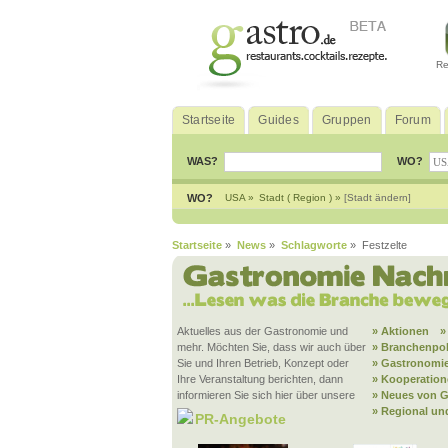
Re
Startseite
Guides
Gruppen
Forum
WAS?
WO?
WO?
USA »
Stadt ( Region ) »
[Stadt ändern]
Startseite
»
News
»
Schlagworte
» Festzelte
Aktuelles aus der Gastronomie und
» Aktionen
»
mehr. Möchten Sie, dass wir auch über
» Branchenpol
Sie und Ihren Betrieb, Konzept oder
» Gastronomie
Ihre Veranstaltung berichten, dann
» Kooperatio
informieren Sie sich hier über unsere
» Neues von G
» Regional un
PR-Angebote