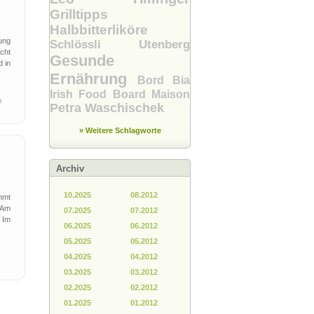
Grilltipps
Halbbitterliköre
ung
Schlössli Utenberg
cht
Gesunde
 in
Ernährung
Bord Bia
Irish Food Board
Maison
n
Petra Waschischek
» Weitere Schlagworte
Archiv
10.2025
08.2012
mmt
 Am
07.2025
07.2012
 Im
06.2025
06.2012
05.2025
05.2012
04.2025
04.2012
03.2025
03.2012
02.2025
02.2012
01.2025
01.2012