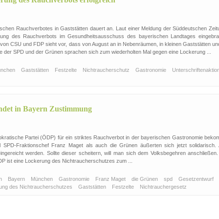
schen Rauchverbotes in Gaststätten dauert an. Laut einer Meldung der Süddeutschen Zeit
rung des Rauchverbots im Gesundheitsausschuss des bayerischen Landtages eingebra
von CSU und FDP sieht vor, dass von August an in Nebenräumen, in kleinen Gaststätten und
te der SPD und der Grünen sprachen sich zum wiederholten Mal gegen eine Lockerung ...
nchen
Gaststätten
Festzelte
Nichtraucherschutz
Gastronomie
Unterschriftenaktio
ndet in Bayern Zustimmung
atische Partei (ÖDP) für ein striktes Rauchverbot in der bayerischen Gastronomie beko
hl SPD-Fraktionschef Franz Maget als auch die Grünen äußerten sich jetzt solidarisch.
ingereicht werden. Sollte dieser scheitern, will man sich dem Volksbegehren anschließen.
DP ist eine Lockerung des Nichtraucherschutzes zum ...
en
Bayern
München
Gastronomie
Franz Maget
die Grünen
spd
Gesetzentwurf
ung des Nichtraucherschutzes
Gaststätten
Festzelte
Nichtrauchergesetz