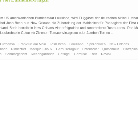
m US-amerikanischen Bundesstaat Louisiana, wird Fluggäste der deutschen Airline Luftha
ef Josh Besh aus New Orleans die Zubereitung der Mahlzeiten für Passagiere der First 
land. Besh betreibt in New Orleans vier erfolgreiche und renommierte Restaurants. Das M
 Flusskrebse in Gelee mit Zitronen-Tomatenvinaigrette oder Jambon Terrine ...
Lufthansa
Frankfurt am Main
Josh Besh
Louisiana
Spitzenkoch
New Orleans
ohnen
Rinderfilet
Macque Choux
Gemüseragout
Entenbrust
Quittenmus
Blattspin
ya
Schmorgericht
Riesengarnelen
Geflügel
Gemüse
Reis
Ravioli