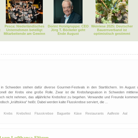
Pesca: Niederländisches
Dorint Hotelgruppe: CEO
Weinlese 2025: Deutscher
t
Unternehmen beteiligt
Jörg T. Böckeler geht
Bauernverband ist
Mitarbeitende am Gewinn
Ende August
optimistisch gestimmt
n Schweden stehen dafür diverse Gourmet-Festivals in den Startlöchern. Im August 
ionell der Krebs eine große Rolle. Zwar ist die Krebsfangsaison in Schweden mittlerwe
och nicht nehmen, das alljährliche Krebsfest zu begehen. Verwandte und Freunde kommen
h „kräftskiva“ heißt. Dabei werden kalte Flusskrebse serviert, die ...
t
Krebs
Krebsfest
Flusskrebse
Baguette
Käse
Restaurants
Aalfeste
Aal
d von Lufthansa-Flügen