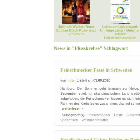
Johnnie Walker: Neue
Lebensmittelverband:
Edition Black Ruby jetzt
Umfrage zeigt - Mehrhei
erhältlich
schätzt
Lebensmittelvielfalt
News in "Flusskrebse" Schlagwort
Feinschmecker-Feste in Schweden
von
mb
Erstellt am
03.09.2010
Hamburg. Der Sommer geht langsam zur Neige: i
September spielt im skandinavischen Land tradit
aufgehoben, die Feinschmecker lassen es sich jed
Rahmen des Krebsfestes zusammen, das auf schwedisc
weiterlesen »
Schlagworte
Feinschmecker
Feste
Gourme
Speisefisch
Weihnachtsbuffet
Kreolische und Cajun-Küche an Bor