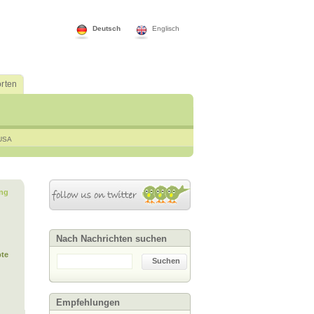
Deutsch
Englisch
rten
USA
ng
Nach Nachrichten suchen
te
Suchen
Empfehlungen