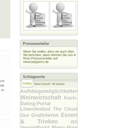
Presseverteiler
Wenn Sie wollen, dass wir auch über
Sie berichten, dann nehmen Sie uns in
Ihren Presseverteiler auf.
news(at)gastro.de
Schlagworte
und
Zufällig
Meist besucht
Oft benutzt
ile
 im
Aufstiegsmöglichkeiten
Weinwirtschaft
Koch-
Dating-Portal
Löwenfestival
The Cloud
Essen
Gratinieren
One
& Trinken
ISS
VeggieWorld Rhein-Main