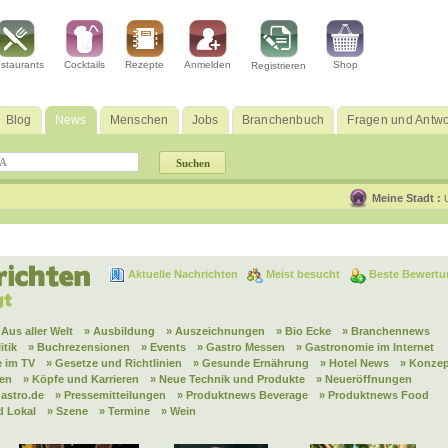
staurants
Cocktails
Rezepte
Anmelden
Shop
Registrieren
Blog
News
Menschen
Jobs
Branchenbuch
Fragen und Antwo
Meine Stadt :
Aktuelle Nachrichten
Meist besucht
Beste Bewertu
 Aus aller Welt
» Ausbildung
» Auszeichnungen
» Bio Ecke
» Branchennews
itik
» Buchrezensionen
» Events
» Gastro Messen
» Gastronomie im Internet
 im TV
» Gesetze und Richtlinien
» Gesunde Ernährung
» Hotel News
» Konzep
nen
» Köpfe und Karrieren
» Neue Technik und Produkte
» Neueröffnungen
astro.de
» Pressemitteilungen
» Produktnews Beverage
» Produktnews Food
d Lokal
» Szene
» Termine
» Wein