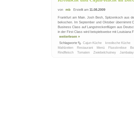
von
mb
Erstellt am
11.08.2009
Frankfurt am Main. Josh Besh, Spitzenkoch aus de
bekochen. Im September und Oktober übernimmt Ch
Business Class auf Langstreckenflügen aus Deutsch
in der First Class wird beispielsweise mit Louisiana
weiterlesen »
Schlagworte
Cajun-Küche
kreolische Küche
Mahlzeiten
Restaurant
Menü
Flusskrebse
B
Rindfleisch
Tomaten
Zwiebelchutney
Jambala