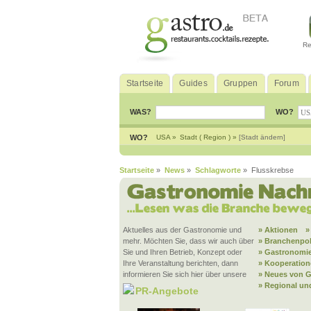
Re
Startseite
Guides
Gruppen
Forum
WAS?
WO?
WO?
USA »
Stadt ( Region ) »
[Stadt ändern]
Startseite
»
News
»
Schlagworte
» Flusskrebse
Aktuelles aus der Gastronomie und
» Aktionen
»
mehr. Möchten Sie, dass wir auch über
» Branchenpol
Sie und Ihren Betrieb, Konzept oder
» Gastronomie
Ihre Veranstaltung berichten, dann
» Kooperatio
informieren Sie sich hier über unsere
» Neues von G
» Regional un
PR-Angebote