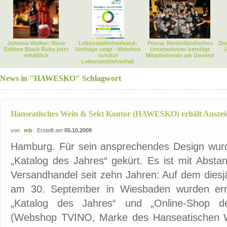
Johnnie Walker: Neue
Lebensmittelverband:
Pesca: Niederländisches
Dor
Edition Black Ruby jetzt
Umfrage zeigt - Mehrheit
Unternehmen beteiligt
J
erhältlich
schätzt
Mitarbeitende am Gewinn
Lebensmittelvielfalt
News in "HAWESKO" Schlagwort
Hanseatisches Wein & Sekt Kontor (HAWESKO) erhält Auszei
von
mb
Erstellt am
05.10.2009
Hamburg. Für sein ansprechendes Design wur
„Katalog des Jahres“ gekürt. Es ist mit Absta
Versandhandel seit zehn Jahren: Auf dem dies
am 30. September in Wiesbaden wurden erne
„Katalog des Jahres“ und „Online-Shop de
(Webshop TVINO, Marke des Hanseatischen W