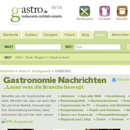
Restaurants
Cocktails
Rezepte
Startseite
Guides
Gruppen
Forum
Blog
News
Menschen
WAS?
WO?
WO?
USA »
Stadt ( Region ) »
[Stadt ändern]
Startseite
»
News
»
Schlagworte
» HAWESKO
Aktuell
Aktuelles aus der Gastronomie und
» Aktionen
» Aus aller Welt
» Ausbildung
mehr. Möchten Sie, dass wir auch über
» Branchenpolitik
» Buchrezensionen
» Eve
Sie und Ihren Betrieb, Konzept oder
» Gastronomie im TV
» Gesetze und Richtlini
Ihre Veranstaltung berichten, dann
» Kooperationen
» Köpfe und Karrieren
» N
informieren Sie sich hier über unsere
» Neues von Gastro.de
» Pressemitteilungen
» Regional und Lokal
» Szene
» Termine
»
PR-Angebote