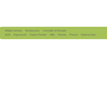
Affiliate werden
Restaurants
Cocktails & Rezepte
AGB
Impressum
Gastro Punkte
Hilfe
Partner
Presse
Datenschutz