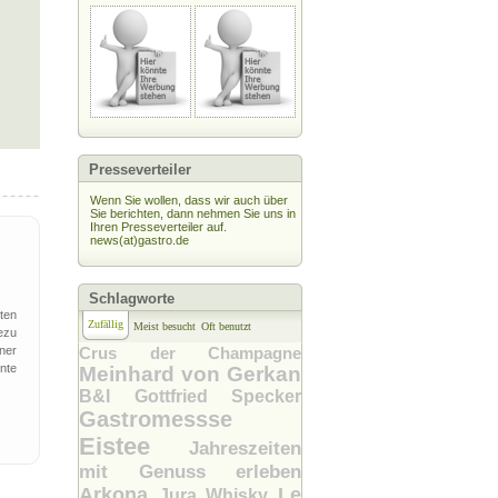
Presseverteiler
Wenn Sie wollen, dass wir auch über
Sie berichten, dann nehmen Sie uns in
Ihren Presseverteiler auf.
news(at)gastro.de
Schlagworte
ten
Zufällig
Meist besucht
Oft benutzt
ezu
iner
Crus der Champagne
nte
Meinhard von Gerkan
B&I
Gottfried Specker
Gastromessse
Eistee
Jahreszeiten
mit Genuss erleben
Arkona
Le
Jura Whisky