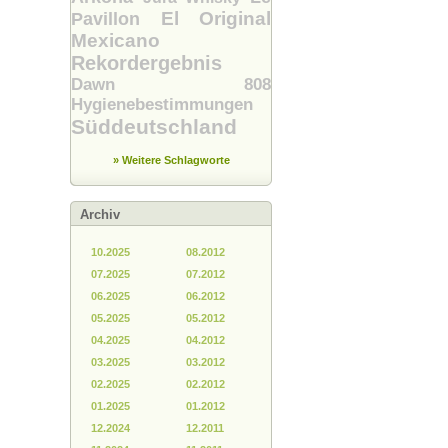
El Original
Pavillon
Mexicano
Rekordergebnis
Dawn 808
Hygienebestimmungen
Süddeutschland
» Weitere Schlagworte
Archiv
10.2025
08.2012
07.2025
07.2012
06.2025
06.2012
05.2025
05.2012
04.2025
04.2012
03.2025
03.2012
02.2025
02.2012
01.2025
01.2012
12.2024
12.2011