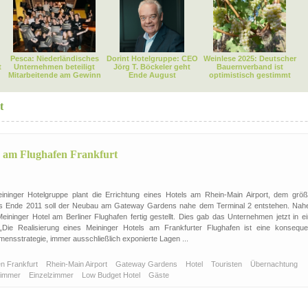
Pesca: Niederländisches
Dorint Hotelgruppe: CEO
Weinlese 2025: Deutscher
t
Unternehmen beteiligt
Jörg T. Böckeler geht
Bauernverband ist
Mitarbeitende am Gewinn
Ende August
optimistisch gestimmt
t
s am Flughafen Frankfurt
ininger Hotelgruppe plant die Errichtung eines Hotels am Rhein-Main Airport, dem größ
is Ende 2011 soll der Neubau am Gateway Gardens nahe dem Terminal 2 entstehen. Nah
Meininger Hotel am Berliner Flughafen fertig gestellt. Dies gab das Unternehmen jetzt in e
 „Die Realisierung eines Meininger Hotels am Frankfurter Flughafen ist eine konseque
ensstrategie, immer ausschließlich exponierte Lagen ...
en Frankfurt
Rhein-Main Airport
Gateway Gardens
Hotel
Touristen
Übernachtung
zimmer
Einzelzimmer
Low Budget Hotel
Gäste