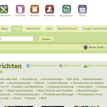
staurants
Cocktails
Rezepte
Anmelden
Shop
Registrieren
Blog
News
Menschen
Jobs
Branchenbuch
Fragen und Antwo
Meine Stadt :
Aktuelle Nachrichten
Meist besucht
Beste Bewertu
 Aus aller Welt
» Ausbildung
» Auszeichnungen
» Bio Ecke
» Branchennews
itik
» Buchrezensionen
» Events
» Gastro Messen
» Gastronomie im Internet
 im TV
» Gesetze und Richtlinien
» Gesunde Ernährung
» Hotel News
» Konzep
nen
» Köpfe und Karrieren
» Neue Technik und Produkte
» Neueröffnungen
astro.de
» Pressemitteilungen
» Produktnews Beverage
» Produktnews Food
d Lokal
» Szene
» Termine
» Wein