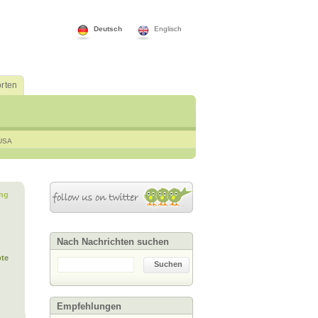
Deutsch
Englisch
rten
USA
ng
Nach Nachrichten suchen
te
Suchen
Empfehlungen