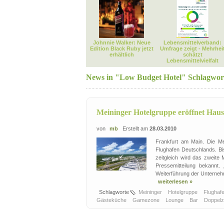
Johnnie Walker: Neue
Lebensmittelverband:
Edition Black Ruby jetzt
Umfrage zeigt - Mehrhei
erhältlich
schätzt
Lebensmittelvielfalt
News in "Low Budget Hotel" Schlagwor
Meininger Hotelgruppe eröffnet Hau
von
mb
Erstellt am
28.03.2010
Frankfurt am Main. Die Me
Flughafen Deutschlands. B
zeitgleich wird das zweite 
Pressemitteilung bekannt.
Weiterführung der Unternehm
weiterlesen »
Schlagworte
Meininger
Hotelgruppe
Flughaf
Gästeküche
Gamezone
Lounge
Bar
Doppel