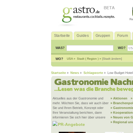
Re
Startseite
Guides
Gruppen
Forum
WAS?
WO?
WO?
USA »
Stadt ( Region ) »
[Stadt ändern]
Startseite
»
News
»
Schlagworte
» Low Budget Hotel
Aktuelles aus der Gastronomie und
» Aktionen
»
mehr. Möchten Sie, dass wir auch über
» Branchenpol
Sie und Ihren Betrieb, Konzept oder
» Gastronomie
Ihre Veranstaltung berichten, dann
» Kooperatio
informieren Sie sich hier über unsere
» Neues von G
» Regional un
PR-Angebote