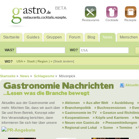
Restaurants
Cocktails
Rezepte
Startseite
Guides
Gruppen
Forum
Blog
News
Menschen
WAS?
WO?
WO?
USA »
Stadt ( Region ) »
[Stadt ändern]
Startseite
»
News
»
Schlagworte
» Mövenpick
Aktuell
Aktuelles aus der Gastronomie und
» Aktionen
» Aus aller Welt
» Ausbildung
mehr. Möchten Sie, dass wir auch über
» Branchenpolitik
» Buchrezensionen
» Eve
Sie und Ihren Betrieb, Konzept oder
» Gastronomie im TV
» Gesetze und Richtlini
Ihre Veranstaltung berichten, dann
» Kooperationen
» Köpfe und Karrieren
» N
informieren Sie sich hier über unsere
» Neues von Gastro.de
» Pressemitteilungen
» Regional und Lokal
» Szene
» Termine
»
PR-Angebote