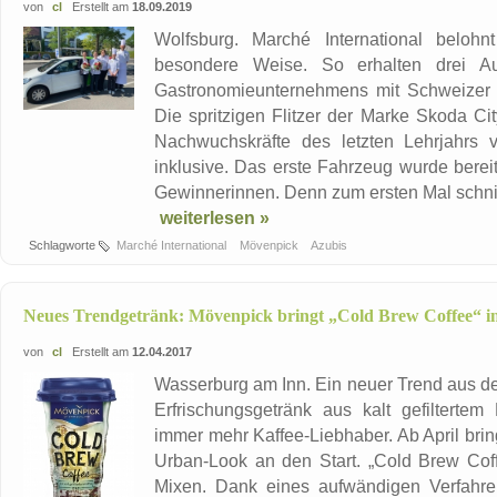
von
cl
Erstellt am
18.09.2019
Wolfsburg. Marché International beloh
besondere Weise. So erhalten drei Aus
Gastronomieunternehmens mit Schweizer 
Die spritzigen Flitzer der Marke Skoda Ci
Nachwuchskräfte des letzten Lehrjahrs v
inklusive. Das erste Fahrzeug wurde bere
Gewinnerinnen. Denn zum ersten Mal schnit
weiterlesen »
Schlagworte
Marché International
Mövenpick
Azubis
Neues Trendgetränk: Mövenpick bringt „Cold Brew Coffee“ i
von
cl
Erstellt am
12.04.2017
Wasserburg am Inn. Ein neuer Trend aus de
Erfrischungsgetränk aus kalt gefiltertem
immer mehr Kaffee-Liebhaber. Ab April bri
Urban-Look an den Start. „Cold Brew Coff
Mixen. Dank eines aufwändigen Verfahre