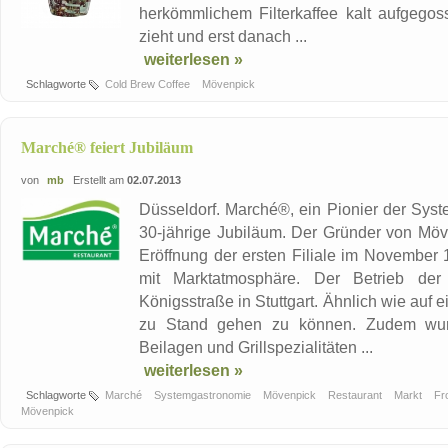
herkömmlichem Filterkaffee kalt aufgegos
zieht und erst danach ...
weiterlesen »
Schlagworte
Cold Brew Coffee
Mövenpick
Marché® feiert Jubiläum
von
mb
Erstellt am
02.07.2013
Düsseldorf. Marché®, ein Pionier der Syst
30-jährige Jubiläum. Der Gründer von Möven
Eröffnung der ersten Filiale im November
mit Marktatmosphäre. Der Betrieb der
Königsstraße in Stuttgart. Ähnlich wie auf 
zu Stand gehen zu können. Zudem wurd
Beilagen und Grillspezialitäten ...
weiterlesen »
Schlagworte
Marché
Systemgastronomie
Mövenpick
Restaurant
Markt
Fr
Mövenpick