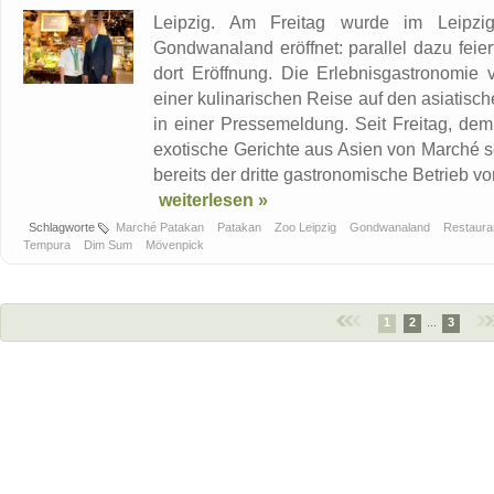
Leipzig. Am Freitag wurde im Leipzig
Gondwanaland eröffnet: parallel dazu fei
dort Eröffnung. Die Erlebnisgastronomie v
einer kulinarischen Reise auf den asiatisc
in einer Pressemeldung. Seit Freitag, de
exotische Gerichte aus Asien von Marché se
bereits der dritte gastronomische Betrieb vo
weiterlesen »
Schlagworte
Marché Patakan
Patakan
Zoo Leipzig
Gondwanaland
Restaura
Tempura
Dim Sum
Mövenpick
1
2
...
3