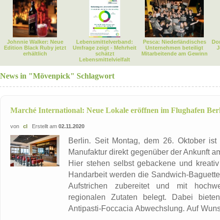
Johnnie Walker: Neue
Lebensmittelverband:
Pesca: Niederländisches
Dor
Edition Black Ruby jetzt
Umfrage zeigt - Mehrheit
Unternehmen beteiligt
J
erhältlich
schätzt
Mitarbeitende am Gewinn
Lebensmittelvielfalt
News in "Mövenpick" Schlagwort
Marché International: Neue Lokale eröffnen im Flughafen Be
von
cl
Erstellt am
02.11.2020
Berlin. Seit Montag, dem 26. Oktober i
Manufaktur direkt gegenüber der Ankunft a
Hier stehen selbst gebackene und kreativ
Handarbeit werden die Sandwich-Baguette
Aufstrichen zubereitet und mit hochw
regionalen Zutaten belegt. Dabei biete
Antipasti-Foccacia Abwechslung. Auf Wuns
...