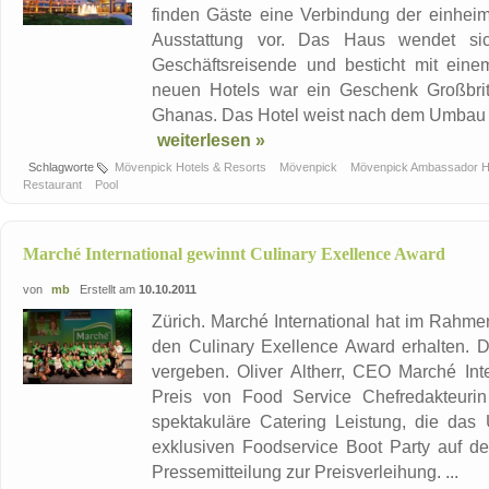
finden Gäste eine Verbindung der einheim
Ausstattung vor. Das Haus wendet si
Geschäftsreisende und besticht mit ei
neuen Hotels war ein Geschenk Großbrit
Ghanas. Das Hotel weist nach dem Umbau i
weiterlesen »
Schlagworte
Mövenpick Hotels & Resorts
Mövenpick
Mövenpick Ambassador H
Restaurant
Pool
Marché International gewinnt Culinary Exellence Award
von
mb
Erstellt am
10.10.2011
Zürich. Marché International hat im Rahm
den Culinary Exellence Award erhalten. 
vergeben. Oliver Altherr, CEO Marché In
Preis von Food Service Chefredakteurin
spektakuläre Catering Leistung, die das
exklusiven Foodservice Boot Party auf dem
Pressemitteilung zur Preisverleihung. ...