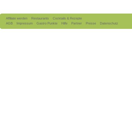
Affiliate werden
Restaurants
Cocktails & Rezepte
AGB
Impressum
Gastro Punkte
Hilfe
Partner
Presse
Datenschutz