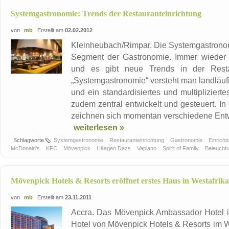
Systemgastronomie: Trends der Restauranteinrichtung
von
mb
Erstellt am
02.02.2012
Kleinheubach/Rimpar. Die Systemgastronom
Segment der Gastronomie. Immer wieder 
und es gibt neue Trends in der Restau
„Systemgastronomie“ versteht man landläufi
und ein standardisiertes und multiplizie
zudem zentral entwickelt und gesteuert. I
zeichnen sich momentan verschiedene Entwi
weiterlesen »
Schlagworte
Systemgastronomie
Restauranteinrichtung
Gastronomie
Einrich
McDonald's
KFC
Mövenpick
Häagen Dazs
Vapiano
Spirit of Family
Beleucht
Mövenpick Hotels & Resorts eröffnet erstes Haus in Westafrika
von
mb
Erstellt am
23.11.2011
Accra. Das Mövenpick Ambassador Hotel in
Hotel von Mövenpick Hotels & Resorts im W