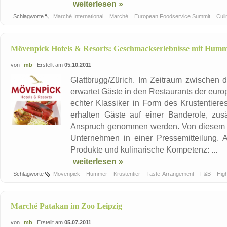
weiterlesen »
Schlagworte
Marché International
Marché
European Foodservice Summit
Culi
Mövenpick Hotels & Resorts: Geschmackserlebnisse mit Hum
von
mb
Erstellt am
05.10.2011
Glattbrugg/Zürich. Im Zeitraum zwischen
erwartet Gäste in den Restaurants der eur
echter Klassiker in Form des Krustentie
erhalten Gäste auf einer Banderole, zusä
Anspruch genommen werden. Von diesem F
Unternehmen in einer Pressemitteilung. A
Produkte und kulinarische Kompetenz: ...
weiterlesen »
Schlagworte
Mövenpick
Hummer
Krustentier
Taste-Arrangement
F&B
Hig
Marché Patakan im Zoo Leipzig
von
mb
Erstellt am
05.07.2011