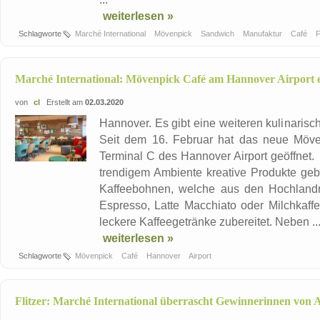
weiterlesen »
Schlagworte
Marché International
Mövenpick
Sandwich
Manufaktur
Café
F
Marché International: Mövenpick Café am Hannover Airport e
von
cl
Erstellt am
02.03.2020
Hannover. Es gibt eine weiteren kulinaris
Seit dem 16. Februar hat das neue Möven
Terminal C des Hannover Airport geöffnet.
trendigem Ambiente kreative Produkte gebo
Kaffeebohnen, welche aus den Hochland
Espresso, Latte Macchiato oder Milchkaff
leckere Kaffeegetränke zubereitet. Neben ..
weiterlesen »
Schlagworte
Mövenpick
Café
Hannover
Airport
Flitzer: Marché International überrascht Gewinnerinnen von 