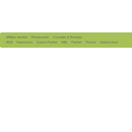
Affiliate werden
Restaurants
Cocktails & Rezepte
AGB
Impressum
Gastro Punkte
Hilfe
Partner
Presse
Datenschutz