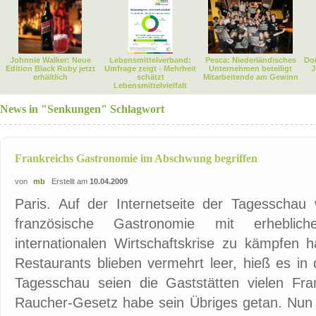
Johnnie Walker: Neue
Lebensmittelverband:
Pesca: Niederländisches
Dor
Edition Black Ruby jetzt
Umfrage zeigt - Mehrheit
Unternehmen beteiligt
J
erhältlich
schätzt
Mitarbeitende am Gewinn
Lebensmittelvielfalt
News in "Senkungen" Schlagwort
Frankreichs Gastronomie im Abschwung begriffen
von
mb
Erstellt am
10.04.2009
Paris. Auf der Internetseite der Tagesschau 
französische Gastronomie mit erhebli
internationalen Wirtschaftskrise zu kämpfen 
Restaurants blieben vermehrt leer, hieß es i
Tagesschau seien die Gaststätten vielen Fr
Raucher-Gesetz habe sein Übriges getan. Nun 