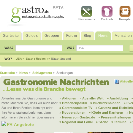
Restaurants
Cocktails
Rezepte
Startseite
Guides
Gruppen
Forum
Blog
News
Menschen
WAS?
WO?
WO?
USA »
Stadt ( Region ) »
[Stadt ändern]
Startseite
»
News
»
Schlagworte
» Senkungen
Aktuell
Aktuelles aus der Gastronomie und
» Aktionen
» Aus aller Welt
» Ausbildung
mehr. Möchten Sie, dass wir auch über
» Branchenpolitik
» Buchrezensionen
» Eve
Sie und Ihren Betrieb, Konzept oder
» Gastronomie im TV
» Gesetze und Richtlini
Ihre Veranstaltung berichten, dann
» Kooperationen
» Köpfe und Karrieren
» N
informieren Sie sich hier über unsere
» Neues von Gastro.de
» Pressemitteilungen
» Regional und Lokal
» Szene
» Termine
»
PR-Angebote