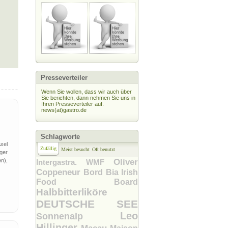
Presseverteiler
Wenn Sie wollen, dass wir auch über
Sie berichten, dann nehmen Sie uns in
Ihren Presseverteiler auf.
news(at)gastro.de
Schlagworte
xel
Zufällig
Meist besucht
Oft benutzt
ger
n),
Oliver
Intergastra. WMF
Coppeneur
Bord Bia Irish
Food Board
Halbbitterliköre
DEUTSCHE SEE
Leo
Sonnenalp
Hillinger