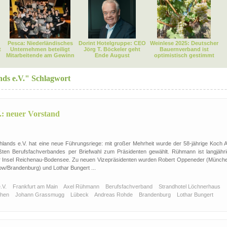
Pesca: Niederländisches
Dorint Hotelgruppe: CEO
Weinlese 2025: Deutscher
t
Unternehmen beteiligt
Jörg T. Böckeler geht
Bauernverband ist
Mitarbeitende am Gewinn
Ende August
optimistisch gestimmt
ds e.V." Schlagwort
.: neuer Vorstand
ands e.V. hat eine neue Führungsriege: mit großer Mehrheit wurde der 58-jährige Koch A
ten Berufsfachverbandes per Briefwahl zum Präsidenten gewählt. Rühmann ist langjähri
er Insel Reichenau-Bodensee. Zu neuen Vizepräsidenten wurden Robert Oppeneder (Münche
/Brandenburg) und Lothar Bungert ...
.V.
Frankfurt am Main
Axel Rühmann
Berufsfachverband
Strandhotel Löchnerhaus
chen
Johann Grassmugg
Lübeck
Andreas Rohde
Brandenburg
Lothar Bungert