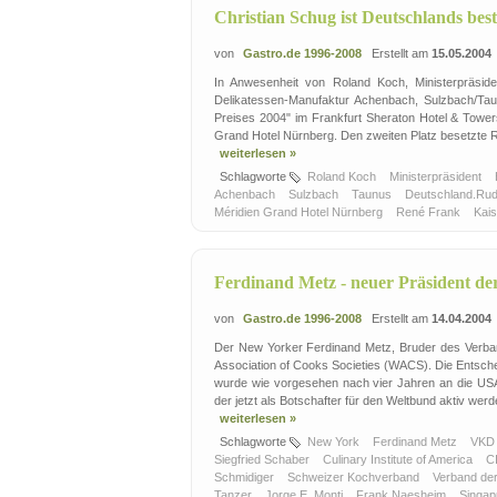
Christian Schug ist Deutschlands bes
von
Gastro.de 1996-2008
Erstellt am
15.05.2004
In Anwesenheit von Roland Koch, Ministerpräside
Delikatessen-Manufaktur Achenbach, Sulzbach/Ta
Preises 2004" im Frankfurt Sheraton Hotel & Tower
Grand Hotel Nürnberg. Den zweiten Platz besetzte R
weiterlesen »
Schlagworte
Roland Koch
Ministerpräsident
Achenbach
Sulzbach
Taunus
Deutschland.Rud
Méridien Grand Hotel Nürnberg
René Frank
Kai
Ferdinand Metz - neuer Präsident de
von
Gastro.de 1996-2008
Erstellt am
14.04.2004
Der New Yorker Ferdinand Metz, Bruder des Verban
Association of Cooks Societies (WACS). Die Entsche
wurde wie vorgesehen nach vier Jahren an die US
der jetzt als Botschafter für den Weltbund aktiv werd
weiterlesen »
Schlagworte
New York
Ferdinand Metz
VK
Siegfried Schaber
Culinary Institute of America
C
Schmidiger
Schweizer Kochverband
Verband de
Tanzer
Jorge E. Monti
Frank Naesheim
Singa