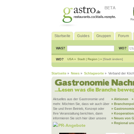
Re
Startseite
Guides
Gruppen
Forum
WAS?
WO?
WO?
USA »
Stadt ( Region ) »
[Stadt ändern]
Startseite
»
News
»
Schlagworte
» Verband der Köch
Aktuelles aus der Gastronomie und
» Aktionen
»
mehr. Möchten Sie, dass wir auch über
» Branchenpol
Sie und Ihren Betrieb, Konzept oder
» Gastronomie
Ihre Veranstaltung berichten, dann
» Kooperatio
informieren Sie sich hier über unsere
» Neues von G
» Regional un
PR-Angebote