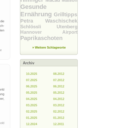
Macau
Maison
Gesunde
Ernährung
Grilltipps
Petra Waschischek
die
ch-
Schlössli Utenberg
ien
Hannover Airport
Paprikaschoten
» Weitere Schlagworte
e
Archiv
10.2025
08.2012
07.2025
07.2012
06.2025
06.2012
rld
05.2025
05.2012
ung
er,
04.2025
04.2012
03.2025
03.2012
02.2025
02.2012
01.2025
01.2012
old
12.2024
12.2011