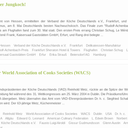
ter Jungkoch!
nt von Hessen, ermittelten der Verband der Köche Deutschlands e.V., Frankfurt, und 
unus, am 8. Mai Deutschlands besten Nachwuchskoch. Das Finale zum "Rudolf-Achenba
s am Flughafen fand zum 30. Mal statt. Den ersten Preis errang Christian Schug, Le Mérid
ené Frank, Kaisersaal Gaststätten GmbH, Erfurt, und Rang drei belegte ...
Hessen
Verband der Köche Deutschlands e.V.
Frankfurt
Delikatessen-Manufaktur
olf-Achenbach-Preis
Frankfurt Sheraton Hotel & Towers
Flughafen
Christian Schug
L
sersaal Gaststätten GmbH
Erfur
Erika Strauß
Beiersdorf AG
Hamburg
r World Association of Cooks Societies (WACS)
dspräsidenten der Köche Deutschlands (VKD) Reinhold Metz, rückte an die Spitze der Wo
idung fiel während des 31. Weltkongresses am 25. März 2004 in Dublin. Die Präsidiumsführ
A übergeben. Metz übernahm das Amt vom VKD-Ehrenpräsidenten Dr. h. c. Siegfried Schab
en wird. Der 63-jährige Metz, Küchenmeister ...
D
Reinhold Metz
World Association of Cooks Societies
WACS
Dublin
USA
Dr. h. c.
IA
Allgäu
Edward G. Leonard
American Culinary Federation
L. Edwin Brown
Norbert
r Köche Deutschlands e.V.
Fausto Luigi Airoldi
Gissur Gudmundsson
Glenn Austin
Arn
pur