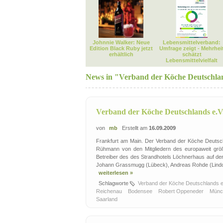
Johnnie Walker: Neue
Lebensmittelverband:
Edition Black Ruby jetzt
Umfrage zeigt - Mehrhei
erhältlich
schätzt
Lebensmittelvielfalt
News in "Verband der Köche Deutschlan
Verband der Köche Deutschlands e.V
von
mb
Erstellt am
16.09.2009
Frankfurt am Main. Der Verband der Köche Deutschl
Rühmann von den Mitgliedern des europaweit größ
Betreiber des des Strandhotels Löchnerhaus auf d
Johann Grassmugg (Lübeck), Andreas Rohde (Lindow
weiterlesen »
Schlagworte
Verband der Köche Deutschlands e
Reichenau
Bodensee
Robert Oppeneder
Mün
Saarland