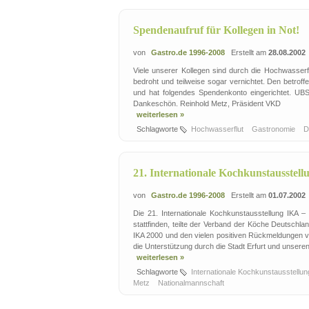
Spendenaufruf für Kollegen in Not!
von
Gastro.de 1996-2008
Erstellt am
28.08.2002
Viele unserer Kollegen sind durch die Hochwasserf
bedroht und teilweise sogar vernichtet. Den betroff
und hat folgendes Spendenkonto eingerichtet. UB
Dankeschön. Reinhold Metz, Präsident VKD
weiterlesen »
Schlagworte
Hochwasserflut
Gastronomie
D
21. Internationale Kochkunstausstel
von
Gastro.de 1996-2008
Erstellt am
01.07.2002
Die 21. Internationale Kochkunstausstellung IKA
stattfinden, teilte der Verband der Köche Deutschl
IKA 2000 und den vielen positiven Rückmeldungen v
die Unterstützung durch die Stadt Erfurt und unseren
weiterlesen »
Schlagworte
Internationale Kochkunstausstellu
Metz
Nationalmannschaft