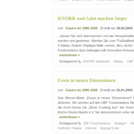
KNORR und Salat machen Sieger
von
Gastro.de 1996-2008
Erstellt am
18.02.2004
...lassen Sie sich überraschen von der Neuaufstel
werden und gewinnen. Werden Sie zum "Fußballheld" 
5 Adidas Roteiro Replique Bälle verlost. Also nic
Foodsolutions dazu beitragen will: innovative Konzept
weiterlesen »
Schlagworte
KNORR Salatteam
Adidas
UBF 
Essen in neuen Dimensionen
von
Gastro.de 1996-2008
Erstellt am
16.01.2004
Das Messe-Motto „Essen in neuen Dimensionen“ be
Aktionen. Sie werden auf den UBF Foodsolutions Mes
die Koch-Arena mit „Show Cooking live“ der Kno
Köche Deutschlands e.V. Sie demonstrieren unter de
weiterlesen »
Schlagworte
UBF Foodsolutions
Stuttgart
H
Karlheinz Haase
Internet
Spargel Gala