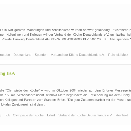
lut in Not geraten. Wohnungen und Arbeitsplätze wurden schwer geschädigt. Existenzen s
enen Kolleginnen und Kollegen will der Verband der Köche Deutschlands e.V. unmittelbar he
S Private Banking Deutschland AG Kto-Nr. 00513804000 BLZ 502 200 85 Bitte spenden S
resden
Deutschland
Spenden
Verband der Köche Deutschlands e.V.
Reinhold Metz
lung IKA
 – die "Olympiade der Köche" – wird im Oktober 2004 wieder auf dem Erfurter Messegelä
ands e.V. mit. Verbandspräsident Reinhold Metz begründete die Entscheidung mit dem Erfolg 
on Kollegen und Partnern zum Standort Erfurt. "Die gute Zusammenarbeit mit der Messe so
 lokalen Zweigverein sind dem ...
ng
IKA
Olympiade der Köche
Erfurt
Verband der Köche Deutschlands e.V.
Reinhold