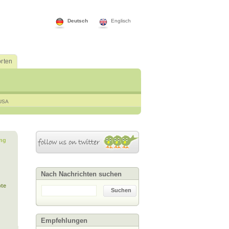
Deutsch
Englisch
rten
USA
ng
Nach Nachrichten suchen
te
Suchen
Empfehlungen