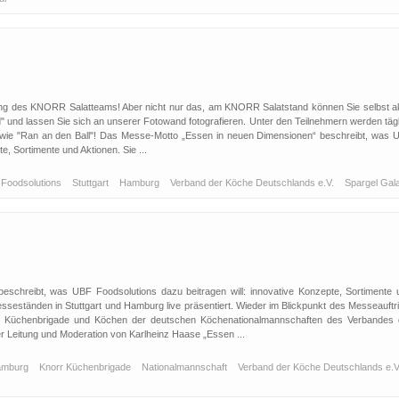
lung des KNORR Salatteams! Aber nicht nur das, am KNORR Salatstand können Sie selbst ak
und lassen Sie sich an unserer Fotowand fotografieren. Unter den Teilnehmern werden tägl
hts wie "Ran an den Ball"! Das Messe-Motto „Essen in neuen Dimensionen“ beschreibt, was 
e, Sortimente und Aktionen. Sie ...
Foodsolutions
Stuttgart
Hamburg
Verband der Köche Deutschlands e.V.
Spargel Gal
schreibt, was UBF Foodsolutions dazu beitragen will: innovative Konzepte, Sortimente 
seständen in Stuttgart und Hamburg live präsentiert. Wieder im Blickpunkt des Messeauftrit
rr Küchenbrigade und Köchen der deutschen Köchenationalmannschaften des Verbandes 
r Leitung und Moderation von Karlheinz Haase „Essen ...
amburg
Knorr Küchenbrigade
Nationalmannschaft
Verband der Köche Deutschlands e.