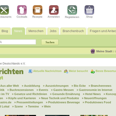
staurants
Cocktails
Rezepte
Anmelden
Shop
Registrieren
Blog
News
Menschen
Jobs
Branchenbuch
Fragen und Antwo
Meine Stadt :
e Deutschlands e.V.
Aktuelle Nachrichten
Meist besucht
Beste Bewertu
 Aus aller Welt
» Ausbildung
» Auszeichnungen
» Bio Ecke
» Branchennews
itik
» Buchrezensionen
» Events
» Gastro Messen
» Gastronomie im Internet
 im TV
» Gesetze und Richtlinien
» Gesunde Ernährung
» Hotel News
» Konzep
nen
» Köpfe und Karrieren
» Neue Technik und Produkte
» Neueröffnungen
astro.de
» Pressemitteilungen
» Produktnews Beverage
» Produktnews Food
d Lokal
» Szene
» Termine
» Wein