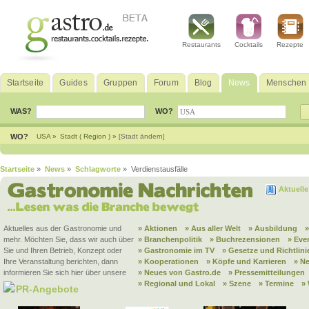
Restaurants
Cocktails
Rezepte
Startseite
Guides
Gruppen
Forum
Blog
News
Menschen
WAS?
WO?
WO?
USA »
Stadt ( Region ) »
[Stadt ändern]
Startseite
»
News
»
Schlagworte
» Verdienstausfälle
Aktuell
Aktuelles aus der Gastronomie und
» Aktionen
» Aus aller Welt
» Ausbildung
mehr. Möchten Sie, dass wir auch über
» Branchenpolitik
» Buchrezensionen
» Eve
Sie und Ihren Betrieb, Konzept oder
» Gastronomie im TV
» Gesetze und Richtlini
Ihre Veranstaltung berichten, dann
» Kooperationen
» Köpfe und Karrieren
» N
informieren Sie sich hier über unsere
» Neues von Gastro.de
» Pressemitteilungen
» Regional und Lokal
» Szene
» Termine
»
PR-Angebote