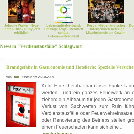
Johnnie Walker: Neue
Lebensmittelverband:
Pesca: Niederländisches
Dor
Edition Black Ruby jetzt
Umfrage zeigt - Mehrheit
Unternehmen beteiligt
J
erhältlich
schätzt
Mitarbeitende am Gewinn
Lebensmittelvielfalt
News in "Verdienstausfälle" Schlagwort
Brandgefahr in Gastronomie und Hotellerie: Spezielle Versich
von
mb
Erstellt am
25.08.2009
Köln. Ein scheinbar harmloser Funke kann
werden - und ein ganzes Feuerwerk an e
ziehen: ein Albtraum für jeden Gastronomen
Verlust von Sachwerten zum Ruin führen
Verdienstausfälle oder Feuerwehreinsätz
oder Renovierung des Betriebs stellen gro
einem Feuerschaden kann sich eine ...
weiterlesen »