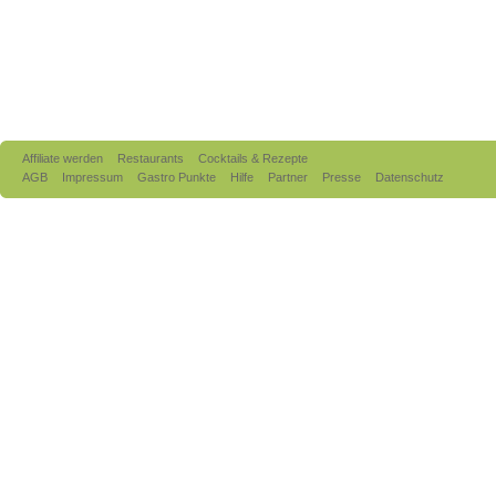
Affiliate werden
Restaurants
Cocktails & Rezepte
AGB
Impressum
Gastro Punkte
Hilfe
Partner
Presse
Datenschutz