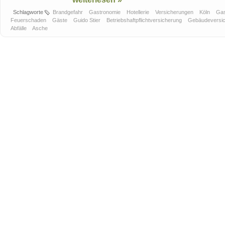
Schlagworte
Brandgefahr
Gastronomie
Hotellerie
Versicherungen
Köln
Ga
Feuerschaden
Gäste
Guido Stier
Betriebshaftpflichtversicherung
Gebäudeversi
Abfälle
Asche