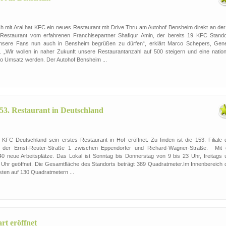
 mit Aral hat KFC ein neues Restaurant mit Drive Thru am Autohof Bensheim direkt an der
s Restaurant vom erfahrenen Franchisepartner Shafiqur Amin, der bereits 19 KFC Stando
 unsere Fans nun auch in Bensheim begrüßen zu dürfen“, erklärt Marco Schepers, Gene
„Wir wollen in naher Zukunft unsere Restaurantanzahl auf 500 steigern und eine nation
uro Umsatz werden. Der Autohof Bensheim ...
53. Restaurant in Deutschland
 KFC Deutschland sein erstes Restaurant in Hof eröffnet. Zu finden ist die 153. Filiale 
 der Ernst-Reuter-Straße 1 zwischen Eppendorfer und Richard-Wagner-Straße. Mit 
40 neue Arbeitsplätze. Das Lokal ist Sonntag bis Donnerstag von 9 bis 23 Uhr, freitags 
Uhr geöffnet. Die Gesamtfläche des Standorts beträgt 389 Quadratmeter.Im Innenbereich 
ten auf 130 Quadratmetern ...
art eröffnet