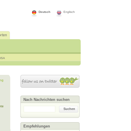
Deutsch
Englisch
rten
USA
ng
Nach Nachrichten suchen
te
Suchen
Empfehlungen