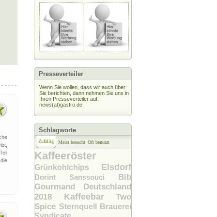
Presseverteiler
Wenn Sie wollen, dass wir auch über
Sie berichten, dann nehmen Sie uns in
Ihren Presseverteiler auf.
news(at)gastro.de
Schlagworte
che
Zufällig
Meist besucht
Oft benutzt
ibt,
eil
Kaffeeröster
die
Elsdorf
Grünkohlchips
Bib
Dorint Sanssouci
Gourmand Deutschland
Kaffeebar
2018
Two
Spice
Sternquell Brauerei
Syndicate