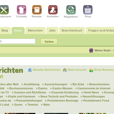
staurants
Cocktails
Rezepte
Anmelden
Shop
Registrieren
Blog
News
Menschen
Jobs
Branchenbuch
Fragen und Antwo
Meine Stadt :
Aktuelle Nachrichten
Meist besucht
Beste Bewertu
 Aus aller Welt
» Ausbildung
» Auszeichnungen
» Bio Ecke
» Branchennews
itik
» Buchrezensionen
» Events
» Gastro Messen
» Gastronomie im Internet
 im TV
» Gesetze und Richtlinien
» Gesunde Ernährung
» Hotel News
» Konzep
nen
» Köpfe und Karrieren
» Neue Technik und Produkte
» Neueröffnungen
astro.de
» Pressemitteilungen
» Produktnews Beverage
» Produktnews Food
d Lokal
» Szene
» Termine
» Wein