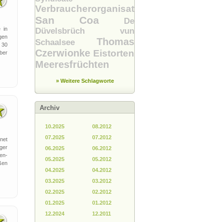
Verbraucherorganisation
San Coa
De
 in
Düvelsbrüch vun
gen
Thomas
Schaalsee
 30
Czerwionke
Eistorten
über
Meeresfrüchten
» Weitere Schlagworte
Archiv
10.2025
08.2012
07.2025
07.2012
net
rger
06.2025
06.2012
en-
05.2025
05.2012
ßen
04.2025
04.2012
03.2025
03.2012
02.2025
02.2012
01.2025
01.2012
12.2024
12.2011