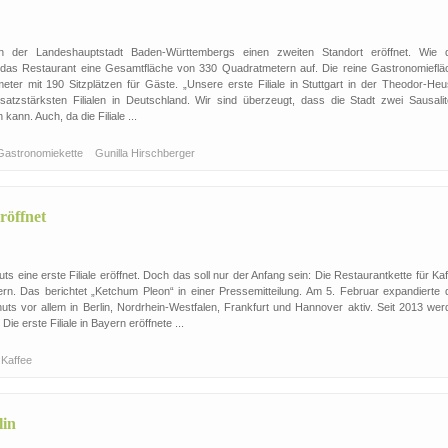
t in der Landeshauptstadt Baden-Württembergs einen zweiten Standort eröffnet. Wie 
t das Restaurant eine Gesamtfläche von 330 Quadratmetern auf. Die reine Gastronomieflä
ter mit 190 Sitzplätzen für Gäste. „Unsere erste Filiale in Stuttgart in der Theodor-Heu
tzstärksten Filialen in Deutschland. Wir sind überzeugt, dass die Stadt zwei Sausalit
kann. Auch, da die Filiale ...
Gastronomiekette
Gunilla Hirschberger
röffnet
 eine erste Filiale eröffnet. Doch das soll nur der Anfang sein: Die Restaurantkette für Ka
n. Das berichtet „Ketchum Pleon“ in einer Pressemitteilung. Am 5. Februar expandierte 
ts vor allem in Berlin, Nordrhein-Westfalen, Frankfurt und Hannover aktiv. Seit 2013 wer
e erste Filiale in Bayern eröffnete ...
Kaffee
lin