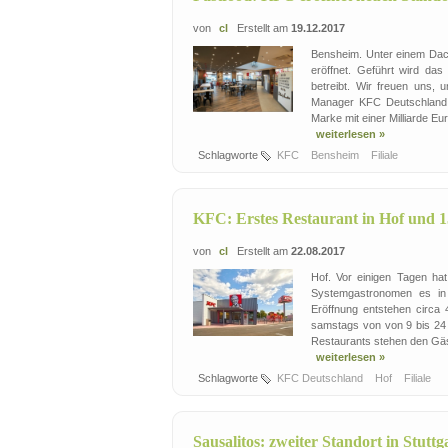
von
cl
Erstellt am
19.12.2017
Bensheim. Unter einem Dach
eröffnet. Geführt wird da
betreibt. Wir freuen uns,
Manager KFC Deutschland. 
Marke mit einer Milliarde E
weiterlesen »
Schlagworte
KFC
Bensheim
Filiale
KFC: Erstes Restaurant in Hof und 1
von
cl
Erstellt am
22.08.2017
Hof. Vor einigen Tagen hat
Systemgastronomen es in
Eröffnung entstehen circa 
samstags von von 9 bis 24 
Restaurants stehen den Gäs
weiterlesen »
Schlagworte
KFC Deutschland
Hof
Filiale
Sausalitos: zweiter Standort in Stuttg