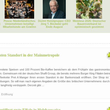
Pesca: Niederländisches
Dorint Hotelgruppe: CEO
Weinlese 2025: Deutscher
t
Unternehmen beteiligt
Jörg T. Böckeler geht
Bauernverband ist
Mitarbeitende am Gewinn
Ende August
optimistisch gestimmt
rsten Standort in der Mainmetropole
bereitete Speisen und 100 Prozent Bio-Kaffee bereichern ab dem Frühjahr das gastronomis
n. Gemeinsam mit der deutschen Shaffi Group, die bereits mehrere Burger King Filialen betre
feekette Pret A Manger ihren ersten Standort in der Bankenstadt eröffnen. Der Shop ist T
ebungen. So will man nach eigenen Angaben die Größe des britischen Unternehmens durch 
ngfristig verdoppeln. Derzeit gibt ...
Eröffnung
öffnet erste Filiale in Holzbauweise