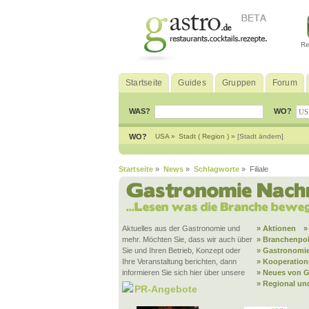
Re
Startseite
Guides
Gruppen
Forum
WAS?
WO?
WO?
USA »
Stadt ( Region ) »
[Stadt ändern]
Startseite
»
News
»
Schlagworte
» Filiale
Aktuelles aus der Gastronomie und
» Aktionen
»
mehr. Möchten Sie, dass wir auch über
» Branchenpol
Sie und Ihren Betrieb, Konzept oder
» Gastronomie
Ihre Veranstaltung berichten, dann
» Kooperatio
informieren Sie sich hier über unsere
» Neues von G
» Regional un
PR-Angebote