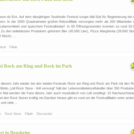
sen ob Eck. Auf dem diesjährigen Southside Festival sorgte Aldi Süd für Begeisterung bei 
ern. In der 2000 Quadratmeter großen Rekordfiliale versorgten mehr als 200 Mitarbeiter 
Lebensmitteln und typischem Festivalbedarf. In 65 Öffnungsstunden konnten so rund 62.
. Zu den beliebtesten Produkten gehörten Bier (45.500 Liter), Pizza Margherita (28.600 Stü
Stück). ...
tival
Filiale
 bei Rock am Ring und Rock im Park
in diesem Jahr wieder bei den beiden Festivals Rock am Ring und Rock am Park mit den R
otto „Lidl Rock Store - Voll versorgt“ hält der Lebensmitteleinzelhändler über 350 Produkte
en Mal werden die Fans dieses Jahr auch musikalisch von Lidl verpflegt: 15 Nachwuchsba
ei den Rock Stores kräftig ein.Darüber hinaus gibt es rund um die Festivalfilialen unter and
 und viele ...
rk
Rock Store
Filiale
Discounter
rt in Bensheim