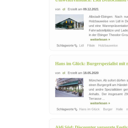
von
cl
Erstellt am
09.12.2021
Albstadt-Ebingen: Nach nu
Holzbauweise von Lidl in D
und eine Warenpräsentation
Fahrradstellplätze und Ladep
in der Ebinger Theodor-Groz-
weiterlesen »
Schlagworte
Lidl
Filiale
Holzbauweise
Hans im Glück: Burgerspezialist mit ne
von
cl
Erstellt am
18.05.2020
München. Ab sofort dürfen s
einen Burgergrill am Händel-
und andre Spezialitäten ge
Anhalts. Der insgesamt 2
Terrasse ...
weiterlesen »
Schlagworte
Hans im Glück
Burger
Halle
Aldi Süd: Discounter versorgte Festi