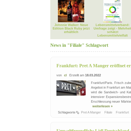
Johnnie Walker: Neue
Lebensmittelverband:
Edition Black Ruby jetzt
Umfrage zeigt - Mehrhei
erhältlich
schätzt
Lebensmittelvielfalt
News in "Filiale" Schlagwort
Frankfurt: Pret A Manger eröffnet e
von
cl
Erstellt am
18.03.2022
Frankfurt/Paris. Frisch zu
Angebot in Frankfurt am Mai
wird die Sandwich- und Kaf
intensiver Expansionsbestr
Erschliessung neuer Märkte la
weiterlesen »
Schlagworte
Pret A Manger
Filiale
Frankfurt
Umweltfreundlich: Lidl Deutschland er