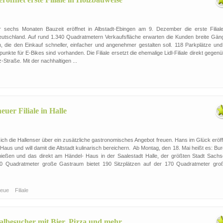
r sechs Monaten Bauzeit eröffnet in Albstadt-Ebingen am 9. Dezember die erste Filiale
eutschland. Auf rund 1.340 Quadratmetern Verkaufsfläche erwarten die Kunden breite Gän
, die den Einkauf schneller, einfacher und angenehmer gestalten soll. 118 Parkplätze und
unkte für E-Bikes sind vorhanden. Die Filiale ersetzt die ehemalige Lidl-Filiale direkt gegen
Straße. Mit der nachhaltigen ...
uer Filiale in Halle
ich die Hallenser über ein zusätzliche gastronomisches Angebot freuen. Hans im Glück eröff
Haus und will damit die Altstadt kulinarisch bereichern. Ab Montag, den 18. Mai heißt es: Bu
nießen und das direkt am Händel- Haus in der Saalestadt Halle, der größten Stadt Sachs
90 Quadratmeter große Gastraum bietet 190 Sitzplätzen auf der 170 Quadratmeter gro
neue
Filiale
valbesucher mit Bier, Pizza und mehr