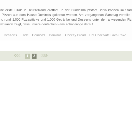
ne erste Filiale in Deutschland eröffnet. In der Bundeshauptstadt Berlin können im Stadtt
en Pizzen aus dem Hause Domino's gekostet werden. Am vergangenen Samstag verteilte 
ng rund 1.000 Pizzastücke und 1.000 Getränke und Desserts unter den anwesenden Piz
ierzulande zeigt, dass unsere deutschen Fans schon lange darauf ...
e
Desserts
Filiale
Domino's
Dominos
Cheesy Bread
Hot Chocolate Lava Cake
1
2