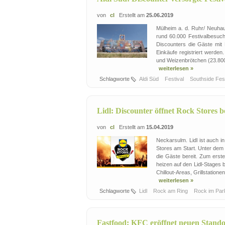
von
cl
Erstellt am
25.06.2019
Mülheim a. d. Ruhr/ Neuhau
rund 60.000 Festivalbesuch
Discounters die Gäste mit 
Einkäufe registriert werden
und Weizenbrötchen (23.800 
weiterlesen »
Schlagworte
Aldi Süd
Festival
Southside Fes
Lidl: Discounter öffnet Rock Stores
von
cl
Erstellt am
15.04.2019
Neckarsulm. Lidl ist auch 
Stores am Start. Unter dem M
die Gäste bereit. Zum erst
heizen auf den Lidl-Stages b
Chillout-Areas, Grillstationen
weiterlesen »
Schlagworte
Lidl
Rock am Ring
Rock im Pa
Fastfood: KFC eröffnet neuen Stando