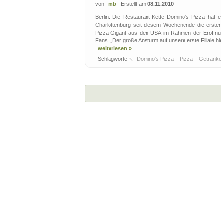
von
mb
Erstellt am
08.11.2010
Berlin. Die Restaurant-Kette Domino's Pizza hat ei
Charlottenburg seit diesem Wochenende die erst
Pizza-Gigant aus den USA im Rahmen der Eröffnu
Fans. „Der große Ansturm auf unsere erste Filiale h
weiterlesen »
Schlagworte
Domino's Pizza
Pizza
Getränk