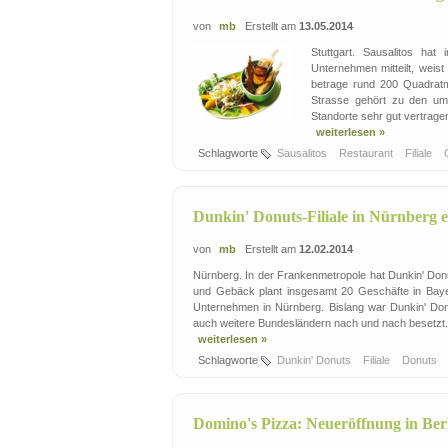
von
mb
Erstellt am
13.05.2014
Stuttgart. Sausalitos ha
Unternehmen mitteilt, weis
betrage rund 200 Quadratme
Strasse gehört zu den umsa
Standorte sehr gut vertragen 
weiterlesen »
Schlagworte
Sausalitos
Restaurant
Filiale
Dunkin' Donuts-Filiale in Nürnberg e
von
mb
Erstellt am
12.02.2014
Nürnberg. In der Frankenmetropole hat Dunkin' Donuts
und Gebäck plant insgesamt 20 Geschäfte in Bayer
Unternehmen in Nürnberg. Bislang war Dunkin' Donu
auch weitere Bundesländern nach und nach besetzt. Di
weiterlesen »
Schlagworte
Dunkin' Donuts
Filiale
Donuts
Domino's Pizza: Neueröffnung in Ber