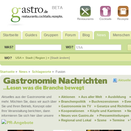
Restaurants
Cocktails
Rezepte
Startseite
Guides
Gruppen
Forum
Blog
News
Menschen
WAS?
WO?
WO?
USA »
Stadt ( Region ) »
[Stadt ändern]
Startseite
»
News
»
Schlagworte
» Fusion
Aktuell
Aktuelles aus der Gastronomie und
» Aktionen
» Aus aller Welt
» Ausbildung
mehr. Möchten Sie, dass wir auch über
» Branchenpolitik
» Buchrezensionen
» Eve
Sie und Ihren Betrieb, Konzept oder
» Gastronomie im TV
» Gesetze und Richtlini
Ihre Veranstaltung berichten, dann
» Kooperationen
» Köpfe und Karrieren
» N
informieren Sie sich hier über unsere
» Neues von Gastro.de
» Pressemitteilungen
» Regional und Lokal
» Szene
» Termine
»
PR-Angebote