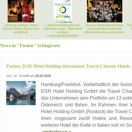
Johnnie Walker: Neue
Lebensmittelverband:
Pesca: Niederländisches
Dor
Edition Black Ruby jetzt
Umfrage zeigt - Mehrheit
Unternehmen beteiligt
J
erhältlich
schätzt
Mitarbeitende am Gewinn
Lebensmittelvielfalt
News in "Fusion" Schlagwort
Fusion: DSR Hotel Holding übernimmt Travel Charme Hotels 
von
cl
Erstellt am
26.02.2024
Hamburg/Frankfurt. Vorbehaltlich der fusi
DSR Hotel Holding GmbH die Travel Char
das Unternehmen sein Portfolio um 13 exkl
Österreich und Italien. Im Rahmen ihrer
Hotel Holding GmbH (Rostock) die Travel 
ihren insgesamt zwölf Hotels und Resor
weiteres Hotel der Kette in Italien soll im S
weiterlesen »