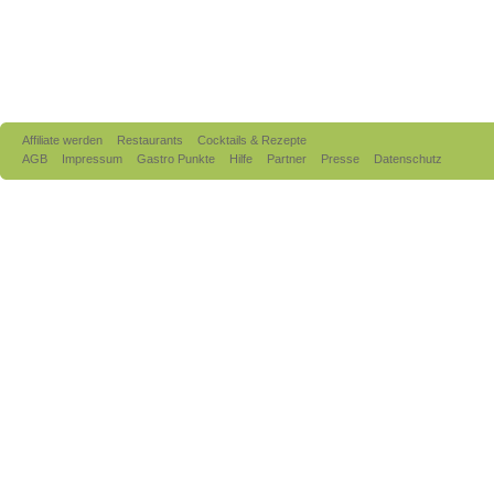
Affiliate werden
Restaurants
Cocktails & Rezepte
AGB
Impressum
Gastro Punkte
Hilfe
Partner
Presse
Datenschutz