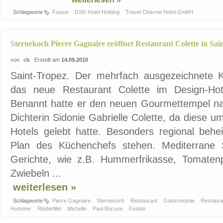
Schlagworte
Fusion
DSR Hotel Holding
Travel Charme Hotel GmbH
Sternekoch Pierre Gagnaire eröffnet Restaurant Colette in Sai
von
cb
Erstellt am
14.09.2010
Saint-Tropez. Der mehrfach ausgezeichnete 
das neue Restaurant Colette im Design-Hote
Benannt hatte er den neuen Gourmettempel na
Dichterin Sidonie Gabrielle Colette, da diese 
Hotels gelebt hatte. Besonders regional behe
Plan des Küchenchefs stehen. Mediterrane Sp
Gerichte, wie z.B. Hummerfrikasse, Tomatenp
Zwiebeln ...
weiterlesen »
Schlagworte
Pierre Gagnaire
Sternekoch
Restaurant
Gastronomie
Restaura
Hummer
Rinderfilet
Michelin
Paul Bocuse
Fusion