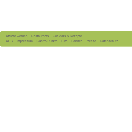
Affiliate werden
Restaurants
Cocktails & Rezepte
AGB
Impressum
Gastro Punkte
Hilfe
Partner
Presse
Datenschutz