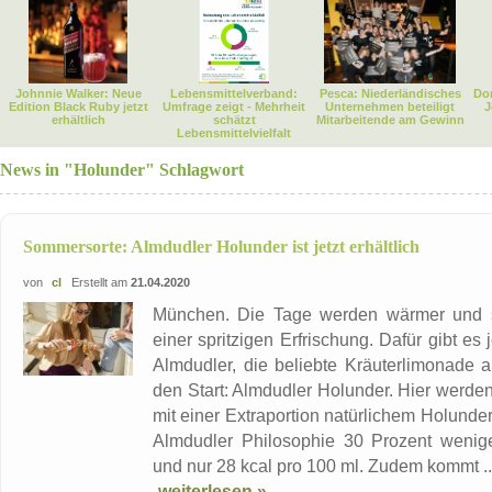
Johnnie Walker: Neue
Lebensmittelverband:
Pesca: Niederländisches
Dor
Edition Black Ruby jetzt
Umfrage zeigt - Mehrheit
Unternehmen beteiligt
J
erhältlich
schätzt
Mitarbeitende am Gewinn
Lebensmittelvielfalt
News in "Holunder" Schlagwort
Sommersorte: Almdudler Holunder ist jetzt erhältlich
von
cl
Erstellt am
21.04.2020
München. Die Tage werden wärmer und s
einer spritzigen Erfrischung. Dafür gibt e
Almdudler, die beliebte Kräuterlimonade a
den Start: Almdudler Holunder. Hier werden
mit einer Extraportion natürlichem Holunder
Almdudler Philosophie 30 Prozent wenig
und nur 28 kcal pro 100 ml. Zudem kommt ..
weiterlesen »