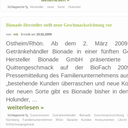
Schlagworte
Almdudler
neue
Sorte
Holunder
Bionade-Hersteller stellt neue Geschmacksrichtung vor
von
mb
Erstellt am
19.02.2009
Ostheim/Rhön. Ab dem 2. März 2009
Getränkehändler Bionade in einer fünften G
Hersteller Bionade GmbH präsentierte d
Quittengeschmack auf der BioFach 200
Pressemitteilung des Familienunternehmens aus
„bestehende Kunden überraschen und neue K
der neuen Sorte gibt es Bionade bisher in de
Holunder, ...
weiterlesen »
Schlagworte
Gastronomen
Getränkehändler
Bionade
Geschmacksrichtung
Nürnberg
Familienunternehmen
Rhön
Variante
Kunden
Konsumenten
Litschi
Erfrischungsgetränk