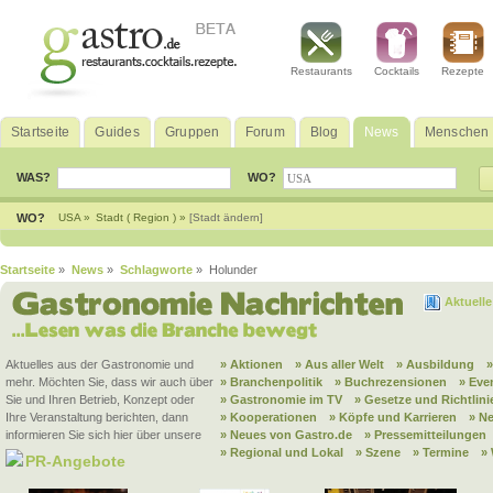
Restaurants
Cocktails
Rezepte
Startseite
Guides
Gruppen
Forum
Blog
News
Menschen
WAS?
WO?
WO?
USA »
Stadt ( Region ) »
[Stadt ändern]
Startseite
»
News
»
Schlagworte
» Holunder
Aktuell
Aktuelles aus der Gastronomie und
» Aktionen
» Aus aller Welt
» Ausbildung
mehr. Möchten Sie, dass wir auch über
» Branchenpolitik
» Buchrezensionen
» Eve
Sie und Ihren Betrieb, Konzept oder
» Gastronomie im TV
» Gesetze und Richtlini
Ihre Veranstaltung berichten, dann
» Kooperationen
» Köpfe und Karrieren
» N
informieren Sie sich hier über unsere
» Neues von Gastro.de
» Pressemitteilungen
» Regional und Lokal
» Szene
» Termine
»
PR-Angebote