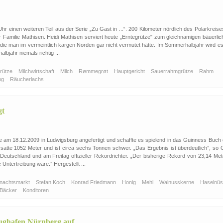
 einen weiteren Teil aus der Serie „Zu Gast in ...“. 200 Kilometer nördlich des Polarkreise
r Familie Mathisen. Heidi Mathisen serviert heute „Erntegrütze" zum gleichnamigen bäuerli
alt, die man im vermeintlich kargen Norden gar nicht vermutet hätte. Im Sommerhalbjahr wird e
bjahr niemals richtig ...
grütze
Milchwirtschaft
Milch
Rømmegrøt
Hauptgericht
Sauerrahmgrütze
Rahm
ng
Räucherlachs
gt
 am 18.12.2009 in Ludwigsburg angefertigt und schaffte es spielend in das Guinness Buch 
satte 1052 Meter und ist circa sechs Tonnen schwer. „Das Ergebnis ist überdeutlich”, so O
tschland und am Freitag offizieller Rekordrichter. „Der bisherige Rekord von 23,14 Met
Untertreibung wäre.” Hergestellt ...
nachtsmarkt
Stefan Koch
Konrad Friedmann
Honig
Mehl
Walnusskerne
Haselnü
Bäcker
Konditoren
ughafen Nürnberg auf