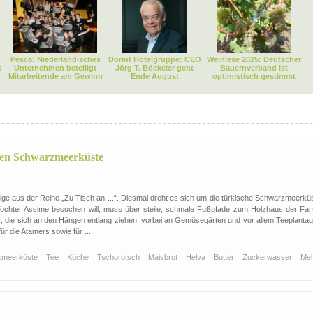
Pesca: Niederländisches
Dorint Hotelgruppe: CEO
Weinlese 2025: Deutscher
t
Unternehmen beteiligt
Jörg T. Böckeler geht
Bauernverband ist
Mitarbeitende am Gewinn
Ende August
optimistisch gestimmt
chen Schwarzmeerküste
e aus der Reihe „Zu Tisch an ...“. Diesmal dreht es sich um die türkische Schwarzmeerküs
ochter Assime besuchen will, muss über steile, schmale Fußpfade zum Holzhaus der Fami
er, die sich an den Hängen entlang ziehen, vorbei an Gemüsegärten und vor allem Teeplantag
ür die Atamers sowie für ...
rzmeerküste
Tee
Küche
Tschorotsch
Maisbrot
Helva
Butter
Zuckerwasser
Me