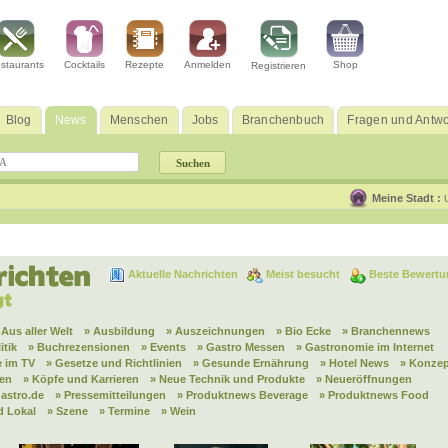
staurants
Cocktails
Rezepte
Anmelden
Shop
Registrieren
Blog
News
Menschen
Jobs
Branchenbuch
Fragen und Antwo
Meine Stadt :
Aktuelle Nachrichten
Meist besucht
Beste Bewertu
 Aus aller Welt
» Ausbildung
» Auszeichnungen
» Bio Ecke
» Branchennews
itik
» Buchrezensionen
» Events
» Gastro Messen
» Gastronomie im Internet
 im TV
» Gesetze und Richtlinien
» Gesunde Ernährung
» Hotel News
» Konzep
nen
» Köpfe und Karrieren
» Neue Technik und Produkte
» Neueröffnungen
astro.de
» Pressemitteilungen
» Produktnews Beverage
» Produktnews Food
d Lokal
» Szene
» Termine
» Wein