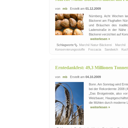
von
mb
Erstellt am
01.12.2009
Nürnberg. Acht Wochen la
Bäckerei am Flughafen Nürn
und Bräuchen des traditi
Ladenstraße in der Nähe d
Bäckerei verzichtet auf Kons
weiterlesen »
Schlagworte
Marché Natur-Bäckerei
Marché
Konservierungsstoffe
Foccacia
Sandwich
Kuc
Erntedankfest: 49,3 Millionen Tonnen
von
mb
Erstellt am
04.10.2009
Bonn. Am Sonntag wird Ernte
bei der Rekordernte 2008 (4
„Das Brotgetreide, also vo
Weizbauer, Hauptgeschäftsf
die Mühlen durch moderne Log
weiterlesen »