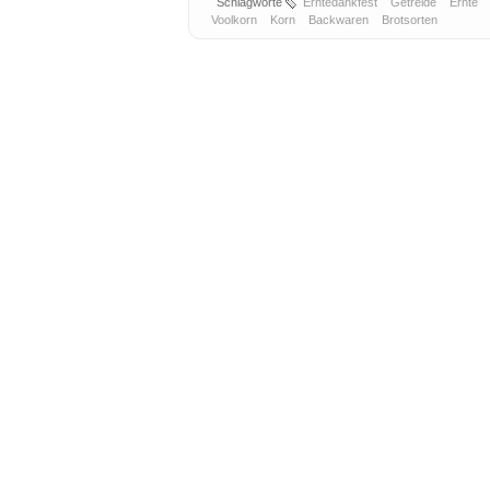
Schlagworte
Erntedankfest
Getreide
Ernte
Voolkorn
Korn
Backwaren
Brotsorten