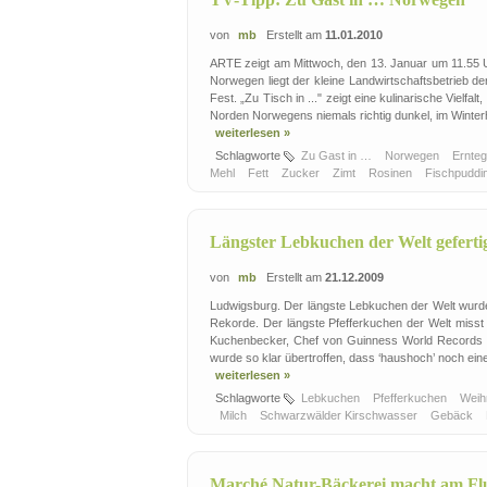
von
mb
Erstellt am
11.01.2010
ARTE zeigt am Mittwoch, den 13. Januar um 11.55 Uhr
Norwegen liegt der kleine Landwirtschaftsbetrieb de
Fest. „Zu Tisch in ..." zeigt eine kulinarische Vielf
Norden Norwegens niemals richtig dunkel, im Winterhal
weiterlesen »
Schlagworte
Zu Gast in …
Norwegen
Ernte
Mehl
Fett
Zucker
Zimt
Rosinen
Fischpuddi
Längster Lebkuchen der Welt geferti
von
mb
Erstellt am
21.12.2009
Ludwigsburg. Der längste Lebkuchen der Welt wurde
Rekorde. Der längste Pfefferkuchen der Welt misst 
Kuchenbecker, Chef von Guinness World Records Deu
wurde so klar übertroffen, dass ‘haushoch’ noch eine 
weiterlesen »
Schlagworte
Lebkuchen
Pfefferkuchen
Weih
Milch
Schwarzwälder Kirschwasser
Gebäck
Marché Natur-Bäckerei macht am Fl