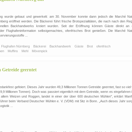
ng wurde gebaut und gewerkelt: am 30. November konnte dann jedoch die Marché Nat
berg eröffnet werden. Die Bäckerei führt frische Brotspezialitäten, die nach nach den Reg
onellen Backhandwerks kreiert wurden. Seit der Eröffnung können Gäste direkt an 
er Flughafeninformation selbstgemachtes, ofenfrisches Brot genießen. Die Marché Nat
ervierungsstoffe ...
Flughafen Nürnberg
Bäckerei
Backhandwerk
Gäste
Brot
ofenfrisch
hen
Muffins
Mehl
Mövenpick
 Getreide geerntet
dankfest gefeiert. Dieses Jahr wurden 49,3 Millionen Tonnen Getreide geerntet, fast so viel
9,9 Millionen Tonnen). Doch was passiert eigentlich mit dem Getreide, wenn es eingefahren 
r allem Weizen und Roggen, landet in einer der über 600 deutschen Mühlen", erklärt Manf
ührer beim Verband Deutscher Mühlen e. V. (VDM) mit Sitz in Bonn. „Auch dieses Jahr sor
istik ...