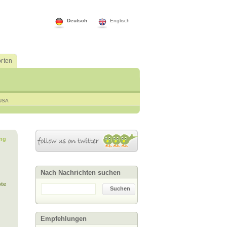
Deutsch
Englisch
rten
USA
ng
Nach Nachrichten suchen
te
Suchen
Empfehlungen