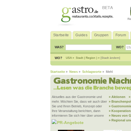
Re
Startseite
Guides
Gruppen
Forum
WAS?
WO?
WO?
USA »
Stadt ( Region ) »
[Stadt ändern]
Startseite
»
News
»
Schlagworte
» Mehl
Aktuelles aus der Gastronomie und
» Aktionen
»
mehr. Möchten Sie, dass wir auch über
» Branchenpol
Sie und Ihren Betrieb, Konzept oder
» Gastronomie
Ihre Veranstaltung berichten, dann
» Kooperatio
informieren Sie sich hier über unsere
» Neues von G
» Regional un
PR-Angebote