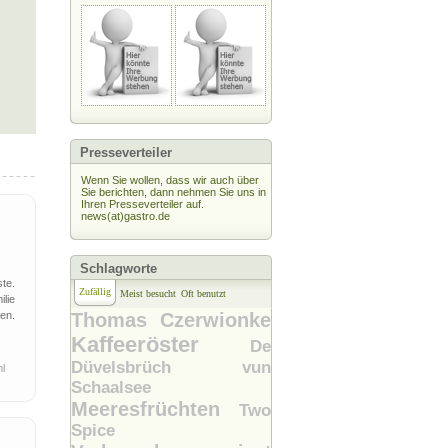
Presseverteiler
Wenn Sie wollen, dass wir auch über
Sie berichten, dann nehmen Sie uns in
Ihren Presseverteiler auf.
news(at)gastro.de
Schlagworte
te.
Zufällig
Meist besucht
Oft benutzt
lie
en.
Thomas Czerwionke
Kaffeeröster
De
Düvelsbrüch vun
hl
Schaalsee
Meeresfrüchten
Two
Spice