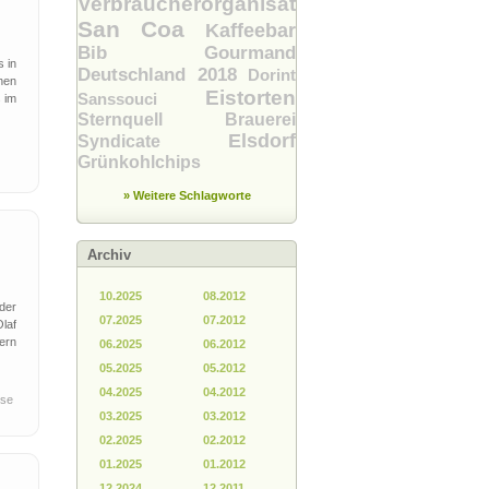
Verbraucherorganisation
San Coa
Kaffeebar
Bib Gourmand
s in
Deutschland 2018
Dorint
chen
Eistorten
Sanssouci
s im
Sternquell Brauerei
Elsdorf
Syndicate
Grünkohlchips
» Weitere Schlagworte
Archiv
10.2025
08.2012
der
07.2025
07.2012
laf
ern
06.2025
06.2012
05.2025
05.2012
04.2025
04.2012
sse
03.2025
03.2012
02.2025
02.2012
01.2025
01.2012
12.2024
12.2011