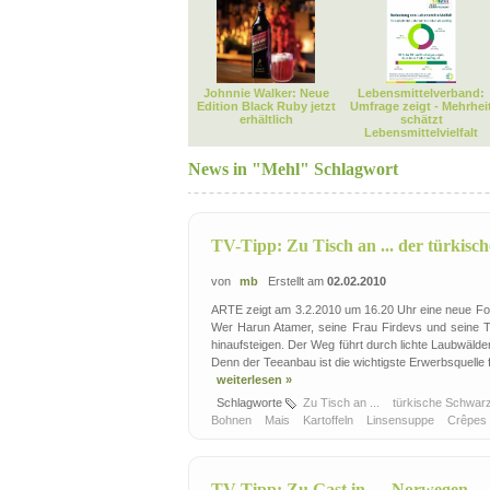
Johnnie Walker: Neue
Lebensmittelverband:
Edition Black Ruby jetzt
Umfrage zeigt - Mehrhei
erhältlich
schätzt
Lebensmittelvielfalt
News in "Mehl" Schlagwort
TV-Tipp: Zu Tisch an ... der türkis
von
mb
Erstellt am
02.02.2010
ARTE zeigt am 3.2.2010 um 16.20 Uhr eine neue Folg
Wer Harun Atamer, seine Frau Firdevs und seine T
hinaufsteigen. Der Weg führt durch lichte Laubwäld
Denn der Teeanbau ist die wichtigste Erwerbsquelle f
weiterlesen »
Schlagworte
Zu Tisch an ...
türkische Schwa
Bohnen
Mais
Kartoffeln
Linsensuppe
Crêpes
TV-Tipp: Zu Gast in … Norwegen