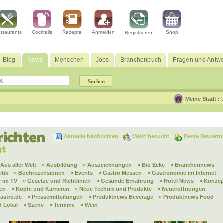
staurants
Cocktails
Rezepte
Anmelden
Shop
Registrieren
Blog
News
Menschen
Jobs
Branchenbuch
Fragen und Antwo
Meine Stadt :
Aktuelle Nachrichten
Meist besucht
Beste Bewertu
 Aus aller Welt
» Ausbildung
» Auszeichnungen
» Bio Ecke
» Branchennews
itik
» Buchrezensionen
» Events
» Gastro Messen
» Gastronomie im Internet
 im TV
» Gesetze und Richtlinien
» Gesunde Ernährung
» Hotel News
» Konzep
nen
» Köpfe und Karrieren
» Neue Technik und Produkte
» Neueröffnungen
astro.de
» Pressemitteilungen
» Produktnews Beverage
» Produktnews Food
d Lokal
» Szene
» Termine
» Wein