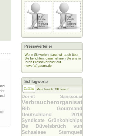
Presseverteiler
Wenn Sie wollen, dass wir auch über
Sie berichten, dann nehmen Sie uns in
Ihren Presseverteiler auf.
news(at)gastro.de
Schlagworte
und
Zufällig
Meist besucht
Oft benutzt
der
und
Dorint Sanssouci
Verbraucherorganisation
Bib Gourmand
tje
Deutschland 2018
Syndicate
Grünkohlchips
De Düvelsbrüch vun
Schaalsee
Sternquell