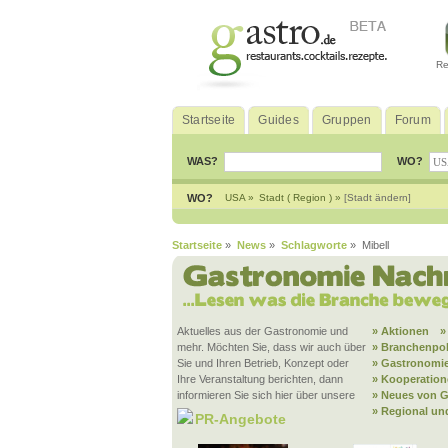
Re
Startseite
Guides
Gruppen
Forum
WAS?
WO?
WO?
USA »
Stadt ( Region ) »
[Stadt ändern]
Startseite
»
News
»
Schlagworte
» Mibell
Aktuelles aus der Gastronomie und
» Aktionen
»
mehr. Möchten Sie, dass wir auch über
» Branchenpol
Sie und Ihren Betrieb, Konzept oder
» Gastronomie
Ihre Veranstaltung berichten, dann
» Kooperatio
informieren Sie sich hier über unsere
» Neues von G
» Regional un
PR-Angebote