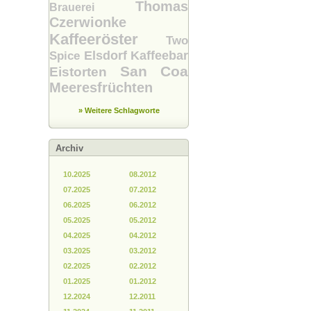
Thomas
Brauerei
Czerwionke
Kaffeeröster
Two
Elsdorf
Kaffeebar
Spice
San Coa
Eistorten
Meeresfrüchten
» Weitere Schlagworte
Archiv
10.2025
08.2012
07.2025
07.2012
06.2025
06.2012
05.2025
05.2012
04.2025
04.2012
03.2025
03.2012
02.2025
02.2012
01.2025
01.2012
12.2024
12.2011