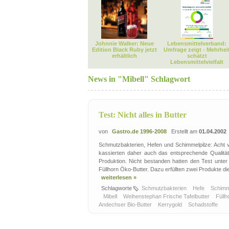
Johnnie Walker: Neue
Lebensmittelverband:
Edition Black Ruby jetzt
Umfrage zeigt - Mehrhei
erhältlich
schätzt
Lebensmittelvielfalt
News in "Mibell" Schlagwort
Test: Nicht alles in Butter
von
Gastro.de 1996-2008
Erstellt am
01.04.2002
Schmutzbakterien, Hefen und Schimmelpilze: Acht v
kassierten daher auch das entsprechende Qualitäts
Produktion. Nicht bestanden hatten den Test unter
Füllhorn Öko-Butter. Dazu erfüllten zwei Produkte d
weiterlesen »
Schlagworte
Schmutzbakterien
Hefe
Schimm
Mibell
Weihenstephan Frische Tafelbutter
Füll
Andechser Bio-Butter
Kerrygold
Schadstoffe