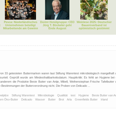
Pesca: Niederländisches
Dorint Hotelgruppe: CEO
Weinlese 2025: Deutscher
t
Unternehmen beteiligt
Jörg T. Böckeler geht
Bauernverband ist
Mitarbeitende am Gewinn
Ende August
optimistisch gestimmt
on 33 getesteten Buttermarken waren laut Stiftung Warentest mikrobiologisch mangelhaft 
urteil. Geprüft wurde am Mindesthaltbarkeitsdatum. Hauptkritik: Es fehlt an Hygiene bei 
 anderem die Produkte Beste Butter van Antje, Mibell, Weihenstephan Frische Tafelbutter 
ie Bestimmungen der Butterverordnung nicht. Die Proben von Delicado ...
elpilze
Stiftung Warentest
Mikrobiologie
Qualtität
test
Hygiene
Beste Butter van An
horn Öko-Butter
Delicado
Wasser
Butter
Brot
Arla
Greenfields Butter
Irland