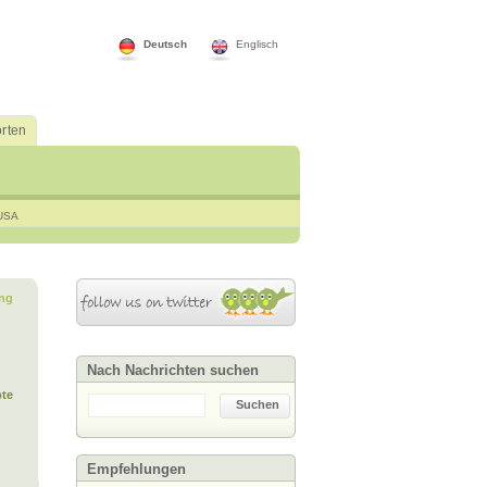
Deutsch
Englisch
rten
USA
ng
Nach Nachrichten suchen
te
Suchen
Empfehlungen