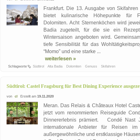
Frankfurt. Die 13. Ausgabe von Skifahren m
bietet kulinarische Höhepunkte für 
Dolomiten. Acht Sternenköchen wird jeweil
Badia zugeteilt, für die sie ein Rezep
Wintersaison angeboten wird. Gemeinsa
tiefe Sensibilität für das Wohltätigkeitspr
“Momo” und eine starke ...
weiterlesen »
Schlagworte
Südtirol
Alta Badia
Dolomiten
Genuss
Skifahren
Südtirol: Castel Fragsburg für Best Dining Experience ausgeze
von
cl
Erstellt am
19.11.2020
Meran. Das Relais & Châteaux Hotel Caste
jetzt vom renommierten Reiseguide Cond
Dinnererlebnis prämiert. Condé Nast J
internationale Anbieter für Reisen im
außergewöhnliche und erstklassige Häuser