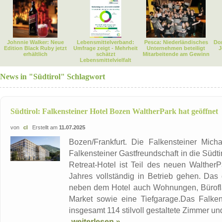
Johnnie Walker: Neue
Lebensmittelverband:
Pesca: Niederländisches
Dor
Edition Black Ruby jetzt
Umfrage zeigt - Mehrheit
Unternehmen beteiligt
J
erhältlich
schätzt
Mitarbeitende am Gewinn
Lebensmittelvielfalt
News in "Südtirol" Schlagwort
Südtirol: Falkensteiner Hotel Bozen WaltherPark hat geöffnet
von
cl
Erstellt am
11.07.2025
Bozen/Frankfurt. Die Falkensteiner Mich
Falkensteiner Gastfreundschaft in die Südt
Retreat-Hotel ist Teil des neuen WaltherP
Jahres vollständig in Betrieb gehen. Das 
neben dem Hotel auch Wohnungen, Büroflä
Market sowie eine Tiefgarage.Das Falken
insgesamt 114 stilvoll gestaltete Zimmer un
weiterlesen »