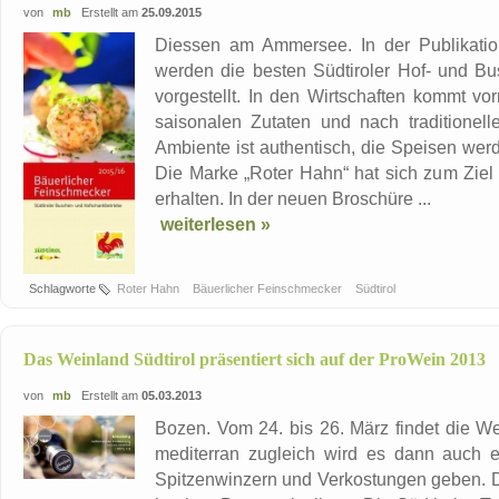
von
mb
Erstellt am
25.09.2015
Diessen am Ammersee. In der Publikatio
werden die besten Südtiroler Hof- und B
vorgestellt. In den Wirtschaften kommt v
saisonalen Zutaten und nach traditione
Ambiente ist authentisch, die Speisen werd
Die Marke „Roter Hahn“ hat sich zum Ziel g
erhalten. In der neuen Broschüre ...
weiterlesen »
Schlagworte
Roter Hahn
Bäuerlicher Feinschmecker
Südtirol
Das Weinland Südtirol präsentiert sich auf der ProWein 2013
von
mb
Erstellt am
05.03.2013
Bozen. Vom 24. bis 26. März findet die W
mediterran zugleich wird es dann auch e
Spitzenwinzern und Verkostungen geben. D