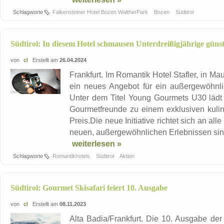
Schlagworte
Falkensteiner Hotel Bozen WaltherPark
Bozen
Südtirol
Südtirol: In diesem Hotel schmausen Unterdreißigjährige günst
von
cl
Erstellt am
26.04.2024
Frankfurt. Im Romantik Hotel Stafler, in Maul
ein neues Angebot für ein außergewöhnli
Unter dem Titel Young Gourmets U30 lädt
Gourmetfreunde zu einem exklusiven kuli
Preis.Die neue Initiative richtet sich an all
neuen, außergewöhnlichen Erlebnissen sind u
weiterlesen »
Schlagworte
Romantikhotels
Südtirol
Aktion
Südtirol: Gourmet Skisafari feiert 10. Ausgabe
von
cl
Erstellt am
08.11.2023
Alta Badia/Frankfurt. Die 10. Ausgabe de