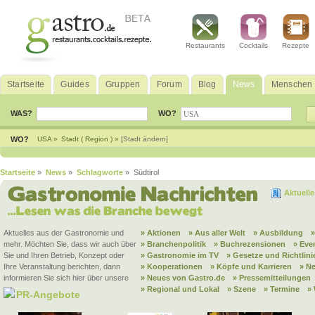
Restaurants
Cocktails
Rezepte
Startseite
Guides
Gruppen
Forum
Blog
News
Menschen
WAS?
WO?
WO?
USA »
Stadt ( Region ) »
[Stadt ändern]
Startseite
»
News
»
Schlagworte
» Südtirol
Aktuell
Aktuelles aus der Gastronomie und
» Aktionen
» Aus aller Welt
» Ausbildung
mehr. Möchten Sie, dass wir auch über
» Branchenpolitik
» Buchrezensionen
» Eve
Sie und Ihren Betrieb, Konzept oder
» Gastronomie im TV
» Gesetze und Richtlini
Ihre Veranstaltung berichten, dann
» Kooperationen
» Köpfe und Karrieren
» N
informieren Sie sich hier über unsere
» Neues von Gastro.de
» Pressemitteilungen
» Regional und Lokal
» Szene
» Termine
»
PR-Angebote