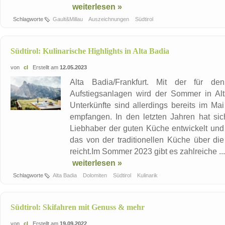
weiterlesen »
Schlagworte
Gault&Millau
Auszeichnungen
Südtirol
Südtirol: Kulinarische Highlights in Alta Badia
von
cl
Erstellt am
12.05.2023
Alta Badia/Frankfurt. Mit der für de
Aufstiegsanlagen wird der Sommer in Alta 
Unterkünfte sind allerdings bereits im Ma
empfangen. In den letzten Jahren hat si
Liebhaber der guten Küche entwickelt und b
das von der traditionellen Küche über di
reicht.Im Sommer 2023 gibt es zahlreiche ...
weiterlesen »
Schlagworte
Alta Badia
Dolomiten
Südtirol
Kulinarik
Südtirol: Skifahren mit Genuss & mehr
von
cl
Erstellt am
19.09.2022