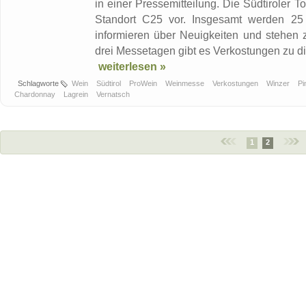
in einer Pressemitteilung. Die Südtiroler 
Standort C25 vor. Insgesamt werden 25 
informieren über Neuigkeiten und stehen z
drei Messetagen gibt es Verkostungen zu div
weiterlesen »
Schlagworte
Wein
Südtirol
ProWein
Weinmesse
Verkostungen
Winzer
Pi
Chardonnay
Lagrein
Vernatsch
1
2