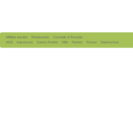
Affiliate werden
Restaurants
Cocktails & Rezepte
AGB
Impressum
Gastro Punkte
Hilfe
Partner
Presse
Datenschutz