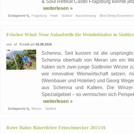
& Soul Retreat Castel Fragsburg konnte jetz
weiterlesen »
Schlagworte
Fragsburg
Hotel
Südtirol
Auszeichnung
Best Dining Exoerienc
Frischer Wind: Neue Anlaufstelle für Weinliebhaber in Südtiro
von
cl
Erstellt am
02.08.2016
Schenna. Seit kurzem ist die ursprüngl
Schenna oberhalb von Meran um ein Wein
haben sich zwei junge Südtiroler Winzer 
wie innovative Weinwirtschaft setzen. r
(Weinbauer und Hotelier) und Georg Wege
aus Schenna und Kaltern. Die Winzer k
Spezialgebiet – so vermischen sich Perspek
weiterlesen »
Schlagworte
Winzer
Südtirol
Roter Hahn: Bäuerlicher Feinschmecker 2015/16