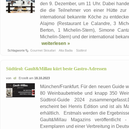
den 9. Dezember, um 11 Uhr. Dabei handel
die die Teilnehmer von einer Hütte zur
international bekannte Köche zu entdecke
Alajmo (Restaurant Le Calandre, 3 Miche
Berton, 1 Michelin-Stern), Simone Cant
Michelin-Stern) und der international bekan
weiterlesen »
Schlagworte
Gourmet Skisafari
Alta Badia
Südtirol
Südtirol: Gault&Millau kürt beste Gastro-Adressen
von
cl
Erstellt am
18.10.2023
München/Frankfurt. Für den neuen Guide w
80 Weinbaubetriebe und knapp 350 Wein
Südtirol-Guide 2024 zusammengefasst.
erscheint bei Henris Edition und ist als 
erhältlich. Erstmals werden die Ergebnisse
Gault&Millau Magazins veröffentlicht 
Exemplaren und einer Verbreitung in Deutsch