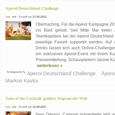
Aperol Deutschland Challenge
von
mb
Erstellt am
27.06.2012
Oberhaching. Für die Aperol Kampagne 201
ins Boot geholt. Seit Mitte Mai trete
Teamkapitäne bei der Aperol Deutschland 
jeweilige Favorit supportet werden. Auf
Drinks lassen sich auch Online-Challenge
ein exklusives Aperol-Event mit ihrem Kap
Pressemitteilung. Schauspielerin Janine K
weiterlesen »
Schlagworte
Aperol Deutschland Challenge
Apero
Markus Kavka
Tales of the Cocktail: größter Negroni der Welt
von
mb
Erstellt am
14.09.2011
New Orleans. Campari präsentierte jetzt a