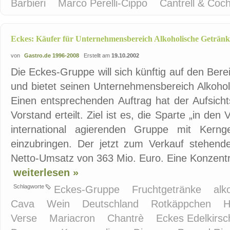
Barbieri
Marco Perelli-Cippo
Cantrell & Coc
Eckes: Käufer für Unternehmensbereich Alkoholische Getränk
von
Gastro.de 1996-2008
Erstellt am
19.10.2002
Die Eckes-Gruppe will sich künftig auf den Ber
und bietet seinen Unternehmensbereich Alkoho
Einen entsprechenden Auftrag hat der Aufsich
Vorstand erteilt. Ziel ist es, die Sparte „in den
international agierenden Gruppe mit Kernge
einzubringen. Der jetzt zum Verkauf stehende
Netto-Umsatz von 363 Mio. Euro. Eine Konzentra
weiterlesen »
Schlagworte
Eckes-Gruppe
Fruchtgetränke
alk
Cava
Wein
Deutschland
Rotkäppchen
H
Verse
Mariacron
Chantrè
Eckes Edelkirs