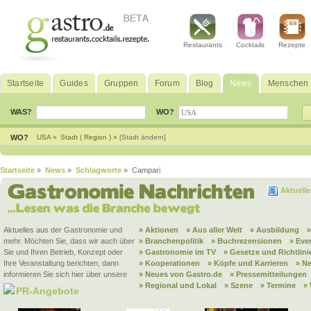
Restaurants
Cocktails
Rezepte
Startseite
Guides
Gruppen
Forum
Blog
News
Menschen
WAS?
WO?
WO?
USA »
Stadt ( Region ) »
[Stadt ändern]
Startseite
»
News
»
Schlagworte
» Campari
Aktuell
Aktuelles aus der Gastronomie und
» Aktionen
» Aus aller Welt
» Ausbildung
mehr. Möchten Sie, dass wir auch über
» Branchenpolitik
» Buchrezensionen
» Eve
Sie und Ihren Betrieb, Konzept oder
» Gastronomie im TV
» Gesetze und Richtlini
Ihre Veranstaltung berichten, dann
» Kooperationen
» Köpfe und Karrieren
» N
informieren Sie sich hier über unsere
» Neues von Gastro.de
» Pressemitteilungen
» Regional und Lokal
» Szene
» Termine
»
PR-Angebote