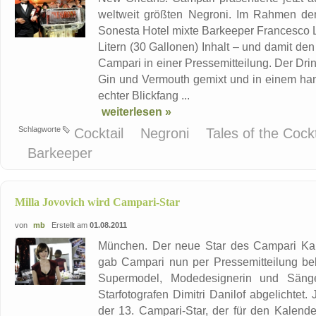
weltweit größten Negroni. Im Rahmen der
Sonesta Hotel mixte Barkeeper Francesco La
Litern (30 Gallonen) Inhalt – und damit den
Campari in einer Pressemitteilung. Der Dri
Gin und Vermouth gemixt und in einem han
echter Blickfang ...
weiterlesen »
Schlagworte
Cocktail
Negroni
Tales of the Cock
Barkeeper
Milla Jovovich wird Campari-Star
von
mb
Erstellt am
01.08.2011
München. Der neue Star des Campari Kale
gab Campari nun per Pressemitteilung beka
Supermodel, Modedesignerin und Säng
Starfotografen Dimitri Danilof abgelichtet
der 13. Campari-Star, der für den Kalende