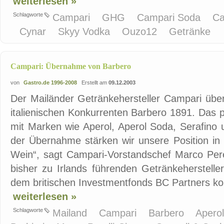
weiterlesen »
Schlagworte
Campari
GHG
Campari Soda
Ca
Cynar
Skyy Vodka
Ouzo12
Getränke
Campari: Übernahme von Barbero
von
Gastro.de 1996-2008
Erstellt am
09.12.2003
Der Mailänder Getränkehersteller Campari übe
italienischen Konkurrenten Barbero 1891. Das p
mit Marken wie Aperol, Aperol Soda, Serafino 
der Übernahme stärken wir unsere Position in
Wein“, sagt Campari-Vorstandschef Marco Pere
bisher zu Irlands führenden Getränkeherstelle
dem britischen Investmentfonds BC Partners kontr
weiterlesen »
Schlagworte
Mailand
Campari
Barbero
Apero