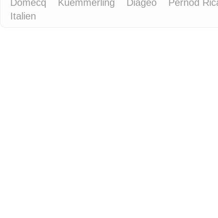
Domecq
Kuemmerling
Diageo
Pernod Ri
Italien