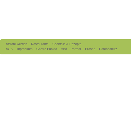
Affiliate werden
Restaurants
Cocktails & Rezepte
AGB
Impressum
Gastro Punkte
Hilfe
Partner
Presse
Datenschutz