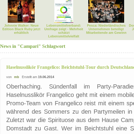
Johnnie Walker: Neue
Lebensmittelverband:
Pesca: Niederländisches
Dor
Edition Black Ruby jetzt
Umfrage zeigt - Mehrheit
Unternehmen beteiligt
J
erhältlich
schätzt
Mitarbeitende am Gewinn
Lebensmittelvielfalt
News in "Campari" Schlagwort
Haselnusslikör Frangelico: Beichtstuhl-Tour durch Deutschlan
von
mb
Erstellt am
19.06.2014
Oberhaching. Sündenfall im Party-Paradi
Haselnusslikör Frangelico geht mit einem mobile
Promo-Team von Frangelico reist mit einem spe
während des Sommers zu den Partymeilen in 
Zuletzt war die Spirituose aus dem Hause Camp
Domstadt zu Gast. Wer im Beichtstuhl eine S