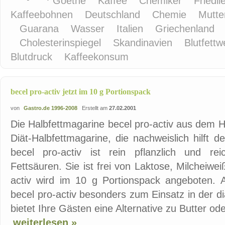
Goethe
Kaffee
Chemiker
Friedl
Kaffeebohnen
Deutschland
Chemie
Mutte
Guarana
Wasser
Italien
Griechenland
Cholesterinspiegel
Skandinavien
Blutfett
Blutdruck
Kaffeekonsum
becel pro-activ jetzt im 10 g Portionspack
von
Gastro.de 1996-2008
Erstellt am
27.02.2001
Die Halbfettmagarine becel pro-activ aus dem 
Diät-Halbfettmagarine, die nachweislich hilft 
becel pro-activ ist rein pflanzlich und re
Fettsäuren. Sie ist frei von Laktose, Milcheiwei
activ wird im 10 g Portionspack angeboten. A
becel pro-activ besonders zum Einsatz in der d
bietet Ihre Gästen eine Alternative zu Butter ode
weiterlesen »