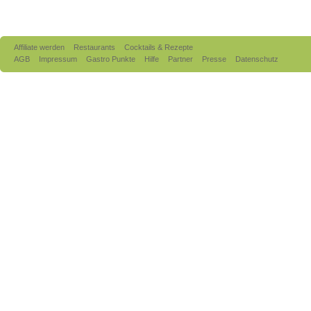
Affiliate werden
Restaurants
Cocktails & Rezepte
AGB
Impressum
Gastro Punkte
Hilfe
Partner
Presse
Datenschutz