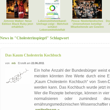
Johnnie Walker: Neue
Lebensmittelverband:
Pesca: Niederländisches
Dor
Edition Black Ruby jetzt
Umfrage zeigt - Mehrheit
Unternehmen beteiligt
J
erhältlich
schätzt
Mitarbeitende am Gewinn
Lebensmittelvielfalt
News in "Cholesterinspiegel" Schlagwort
Das Kaum Cholesterin Kochbuch
von
mb
Erstellt am
22.06.2011
Ein hohe Anzahl der Bundesbürger weist er
meisten könnten ihre Werte durch eine E
„Kaum Cholesterin Kochbuch“ von Sven-Davi
werden kann. Das Kochbuch wurde jetzt in 
Wer die Rezepte beherzige, können in vier
normalisieren oder zumindest d
ernährungsmedizinischen Wissenschaftler un
weiterlesen »