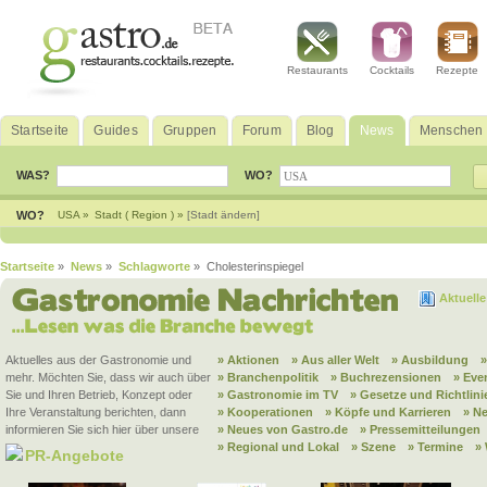
Restaurants
Cocktails
Rezepte
Startseite
Guides
Gruppen
Forum
Blog
News
Menschen
WAS?
WO?
WO?
USA »
Stadt ( Region ) »
[Stadt ändern]
Startseite
»
News
»
Schlagworte
» Cholesterinspiegel
Aktuell
Aktuelles aus der Gastronomie und
» Aktionen
» Aus aller Welt
» Ausbildung
mehr. Möchten Sie, dass wir auch über
» Branchenpolitik
» Buchrezensionen
» Eve
Sie und Ihren Betrieb, Konzept oder
» Gastronomie im TV
» Gesetze und Richtlini
Ihre Veranstaltung berichten, dann
» Kooperationen
» Köpfe und Karrieren
» N
informieren Sie sich hier über unsere
» Neues von Gastro.de
» Pressemitteilungen
» Regional und Lokal
» Szene
» Termine
»
PR-Angebote