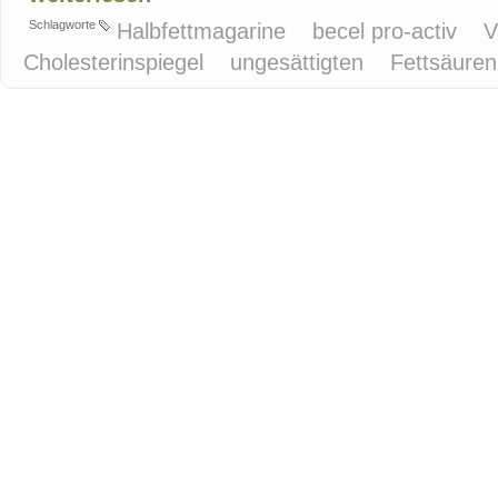
Schlagworte
Halbfettmagarine
becel pro-activ
V
Cholesterinspiegel
ungesättigten
Fettsäure