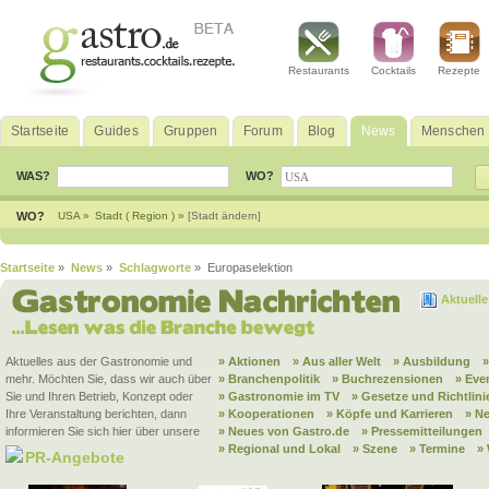
Restaurants
Cocktails
Rezepte
Startseite
Guides
Gruppen
Forum
Blog
News
Menschen
WAS?
WO?
WO?
USA »
Stadt ( Region ) »
[Stadt ändern]
Startseite
»
News
»
Schlagworte
» Europaselektion
Aktuell
Aktuelles aus der Gastronomie und
» Aktionen
» Aus aller Welt
» Ausbildung
mehr. Möchten Sie, dass wir auch über
» Branchenpolitik
» Buchrezensionen
» Eve
Sie und Ihren Betrieb, Konzept oder
» Gastronomie im TV
» Gesetze und Richtlini
Ihre Veranstaltung berichten, dann
» Kooperationen
» Köpfe und Karrieren
» N
informieren Sie sich hier über unsere
» Neues von Gastro.de
» Pressemitteilungen
» Regional und Lokal
» Szene
» Termine
»
PR-Angebote