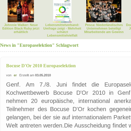
Johnnie Walker: Neue
Lebensmittelverband:
Pesca: Niederländisches
Dor
Edition Black Ruby jetzt
Umfrage zeigt - Mehrheit
Unternehmen beteiligt
J
erhältlich
schätzt
Mitarbeitende am Gewinn
Lebensmittelvielfalt
News in "Europaselektion" Schlagwort
Bocuse D'Or 2010 Europaselektion
von
er
Erstellt am
03.05.2010
Genf. Am 7./8. Juni findet die Europasele
Kochwettbewerb Bocuse D'Or 2010 in Genf s
nehmen 20 europäische, international anerk
Teilnehmer des Bocuse D'Or kochen gegenei
gelangen, bei der sie auf internationalem Park
Welt antreten werden.Die Ausscheidung findet