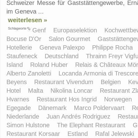
Schweizer Messe für Gaststättengewerbe, Ernäh
im Geneva ...
weiterlesen »
Schlagworte
Genf
Europaselektion
Kochwettb
Bocuse D'Or
Salon Gourmet
Gaststätteng
Hotellerie
Geneva Palexpo
Philippe Rocha
Staufeneck
Deutschland
Thrainn Freyr Vig
Island
Roland Huber
Relais & Châteaux Mör
Alberto Zanoletti
Locanda Armonia di Trescor
Beyens
Restaurant Vivendum
Belgien
Kev
Hotel
Malta
Nikolina Loncar
Restaurant Z
Hvarnes
Restaurant Hos Ingrid
Norwegen
Egegade
Dänemark
Marco Poldervaart
R
Niederlande
Juan Andrés Rodriguez
Restaur
Simon Hulstone
The Elephant Restaurant
G
Restaurant Korsaar
Estland
Rafal Jelewski