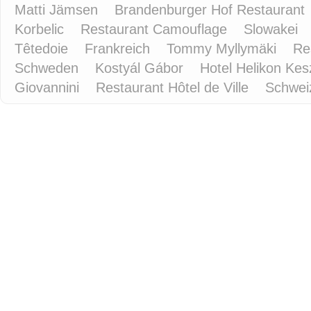
Matti Jämsen
Brandenburger Hof Restaurant
Korbelic
Restaurant Camouflage
Slowakei
Têtedoie
Frankreich
Tommy Myllymäki
Re
Schweden
Kostyál Gábor
Hotel Helikon Kes
Giovannini
Restaurant Hôtel de Ville
Schwe