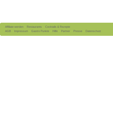
Affiliate werden
Restaurants
Cocktails & Rezepte
AGB
Impressum
Gastro Punkte
Hilfe
Partner
Presse
Datenschutz