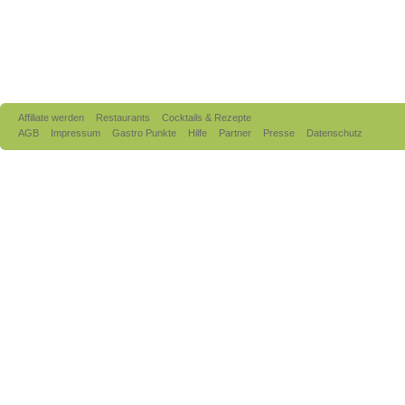
Affiliate werden
Restaurants
Cocktails & Rezepte
AGB
Impressum
Gastro Punkte
Hilfe
Partner
Presse
Datenschutz