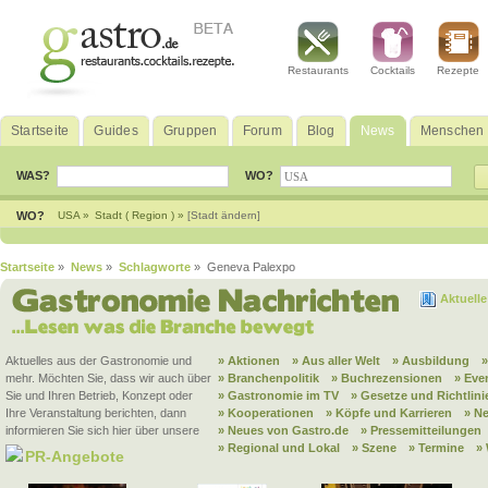
Restaurants
Cocktails
Rezepte
Startseite
Guides
Gruppen
Forum
Blog
News
Menschen
WAS?
WO?
WO?
USA »
Stadt ( Region ) »
[Stadt ändern]
Startseite
»
News
»
Schlagworte
» Geneva Palexpo
Aktuell
Aktuelles aus der Gastronomie und
» Aktionen
» Aus aller Welt
» Ausbildung
mehr. Möchten Sie, dass wir auch über
» Branchenpolitik
» Buchrezensionen
» Eve
Sie und Ihren Betrieb, Konzept oder
» Gastronomie im TV
» Gesetze und Richtlini
Ihre Veranstaltung berichten, dann
» Kooperationen
» Köpfe und Karrieren
» N
informieren Sie sich hier über unsere
» Neues von Gastro.de
» Pressemitteilungen
» Regional und Lokal
» Szene
» Termine
»
PR-Angebote