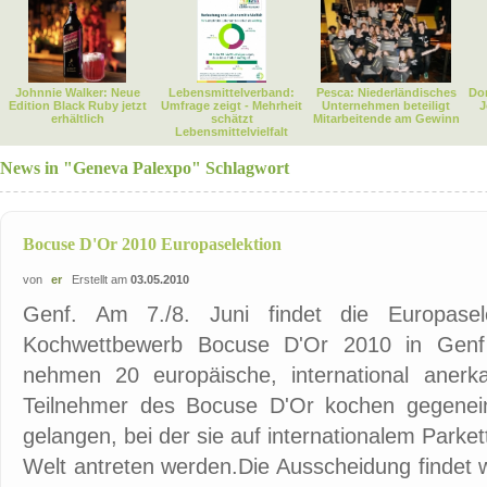
Johnnie Walker: Neue
Lebensmittelverband:
Pesca: Niederländisches
Dor
Edition Black Ruby jetzt
Umfrage zeigt - Mehrheit
Unternehmen beteiligt
J
erhältlich
schätzt
Mitarbeitende am Gewinn
Lebensmittelvielfalt
News in "Geneva Palexpo" Schlagwort
Bocuse D'Or 2010 Europaselektion
von
er
Erstellt am
03.05.2010
Genf. Am 7./8. Juni findet die Europasele
Kochwettbewerb Bocuse D'Or 2010 in Genf s
nehmen 20 europäische, international anerk
Teilnehmer des Bocuse D'Or kochen gegenei
gelangen, bei der sie auf internationalem Park
Welt antreten werden.Die Ausscheidung findet