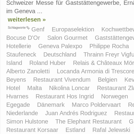
Schweizer Messe für Gaststättengewerbe, Ernäh
im Geneva ...
weiterlesen »
Schlagworte
Genf
Europaselektion
Kochwettb
Bocuse D'Or
Salon Gourmet
Gaststätteng
Hotellerie
Geneva Palexpo
Philippe Rocha
Staufeneck
Deutschland
Thrainn Freyr Vig
Island
Roland Huber
Relais & Châteaux Mör
Alberto Zanoletti
Locanda Armonia di Trescor
Beyens
Restaurant Vivendum
Belgien
Kev
Hotel
Malta
Nikolina Loncar
Restaurant Z
Hvarnes
Restaurant Hos Ingrid
Norwegen
Egegade
Dänemark
Marco Poldervaart
R
Niederlande
Juan Andrés Rodriguez
Restaur
Simon Hulstone
The Elephant Restaurant
G
Restaurant Korsaar
Estland
Rafal Jelewski