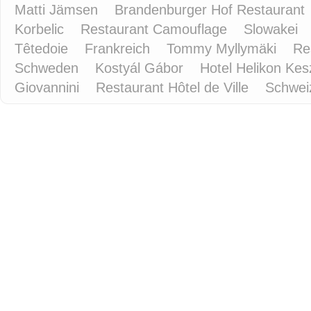
Matti Jämsen
Brandenburger Hof Restaurant
Korbelic
Restaurant Camouflage
Slowakei
Têtedoie
Frankreich
Tommy Myllymäki
Re
Schweden
Kostyál Gábor
Hotel Helikon Kes
Giovannini
Restaurant Hôtel de Ville
Schwe