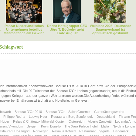
Pesca: Niederländisches
Dorint Hotelgruppe: CEO
Weinlese 2025: Deutscher
t
Unternehmen beteiligt
Jörg T. Böckeler geht
Bauernverband ist
Mitarbeitende am Gewinn
Ende August
optimistisch gestimmt
 Schlagwort
r den internationalen Kochwettbewerb Bocuse D'Or 2010 in Genf statt. An der Europaselekt
üchenchefs teil. Die 20 Teilnehmer des Bocuse D'Or kochen gegeneinander, um in die Endru
ett gegen Kollegen aus der ganzen Welt antreten werden.Die Ausscheidung findet während 
gewerbe, Ernährungswirtschaft und Hotellerie, im Geneva ...
tbewerb
Bocuse D'Or 2010
Bocuse D'Or
Salon Gourmet
Gaststättengewerbe
o
Philippe Rocha
Ludwig Heer
Restaurant Burg Staufeneck
Deutschland
Thrainn Fre
 Huber
Relais & Châteaux Mörwald Kloster
Österreich
Alberto Zanoletti
Locanda Armo
urant Vivendum
Belgien
Kevin Bonello
The Xara Palace Hotel
Malta
Nikolina Lonca
estaurant Hos Ingrid
Norwegen
Rasmus Kofoed
Restaurant Egegade
Dänemark