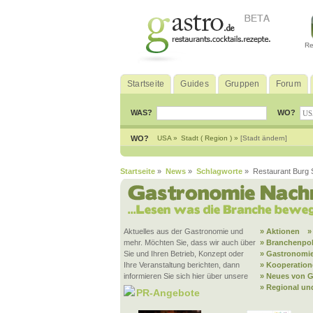
Re
Startseite
Guides
Gruppen
Forum
WAS?
WO?
WO?
USA »
Stadt ( Region ) »
[Stadt ändern]
Startseite
»
News
»
Schlagworte
» Restaurant Burg 
Aktuelles aus der Gastronomie und
» Aktionen
»
mehr. Möchten Sie, dass wir auch über
» Branchenpol
Sie und Ihren Betrieb, Konzept oder
» Gastronomie
Ihre Veranstaltung berichten, dann
» Kooperatio
informieren Sie sich hier über unsere
» Neues von G
» Regional un
PR-Angebote