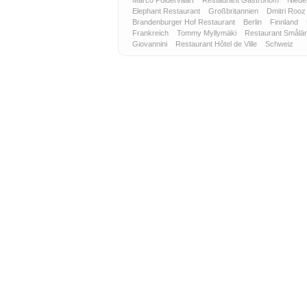
Marco Poldervaart
Restaurant Gastronom
Niede
Elephant Restaurant
Großbritannien
Dmitri Roo
Brandenburger Hof Restaurant
Berlin
Finnland
Frankreich
Tommy Myllymäki
Restaurant Smålä
Giovannini
Restaurant Hôtel de Ville
Schweiz