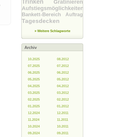
Trinken
Gratinieren
n
Aufstiegsmöglichkeiten
e
Bankett-Bereich
Auftrag
Tagesdecken
» Weitere Schlagworte
Archiv
10.2025
08.2012
07.2025
07.2012
06.2025
06.2012
05.2025
05.2012
04.2025
04.2012
03.2025
03.2012
02.2025
02.2012
01.2025
01.2012
12.2024
12.2011
11.2024
11.2011
10.2024
10.2011
09.2024
09.2011