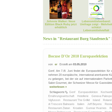
Johnnie Walker: Neue
Lebensmittelverband:
Edition Black Ruby jetzt
Umfrage zeigt - Mehrhei
erhältlich
schätzt
Lebensmittelvielfalt
News in "Restaurant Burg Staufeneck"
Bocuse D'Or 2010 Europaselektion
von
er
Erstellt am
03.05.2010
Genf. Am 7./8. Juni findet die Europaselektion fü
nehmen 20 europäische, international anerkannte K
zu gelangen, bei der sie auf internationalem Park
Salon Gourmet, der Schweizer Messe für Gaststätten
weiterlesen »
Schlagworte
Genf
Europaselektion
Kochwet
Ernährungswirtschaft
Hotellerie
Geneva Palexp
Vigfusson
Restaurant The Grillid
Island
Roland
di Trescore Balneario
Italien
Jeff Beyens
Resta
Restaurant Zlatan
Kroatien
Gunnar Hvarnes
R