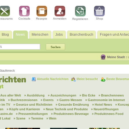
staurants
Cocktails
Rezepte
Anmelden
Shop
Registrieren
Blog
News
Menschen
Jobs
Branchenbuch
Fragen und Antwo
Meine Stadt :
Staufeneck
Aktuelle Nachrichten
Meist besucht
Beste Bewertu
 Aus aller Welt
» Ausbildung
» Auszeichnungen
» Bio Ecke
» Branchennews
itik
» Buchrezensionen
» Events
» Gastro Messen
» Gastronomie im Internet
 im TV
» Gesetze und Richtlinien
» Gesunde Ernährung
» Hotel News
» Konzep
nen
» Köpfe und Karrieren
» Neue Technik und Produkte
» Neueröffnungen
astro.de
» Pressemitteilungen
» Produktnews Beverage
» Produktnews Food
d Lokal
» Szene
» Termine
» Wein