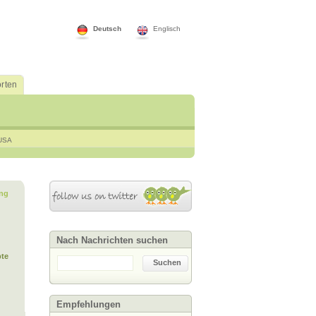
Deutsch
Englisch
rten
USA
ng
Nach Nachrichten suchen
te
Suchen
Empfehlungen