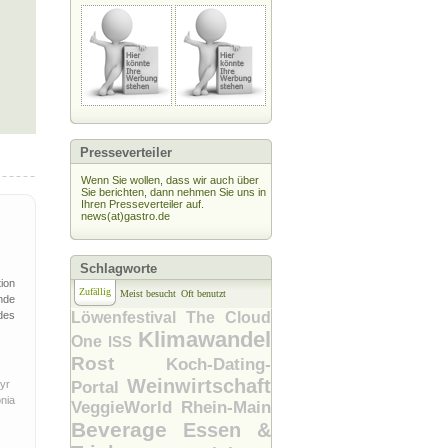
Presseverteiler
Wenn Sie wollen, dass wir auch über
Sie berichten, dann nehmen Sie uns in
Ihren Presseverteiler auf.
news(at)gastro.de
Schlagworte
ion
Zufällig
Meist besucht
Oft benutzt
nde
des
Löwenfestival
The Cloud
Klimawandel
One
ISS
Rost
Koch-Dating-
Weinwirtschaft
yr
Portal
nia
VeggieWorld Rhein-Main
r
Beverage
Essen &