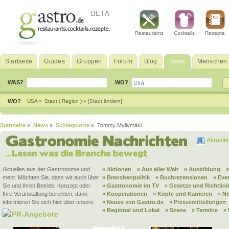
Restaurants
Cocktails
Rezepte
Startseite
Guides
Gruppen
Forum
Blog
News
Menschen
WAS?
WO?
WO?
USA »
Stadt ( Region ) »
[Stadt ändern]
Startseite
»
News
»
Schlagworte
» Tommy Myllymäki
Aktuell
Aktuelles aus der Gastronomie und
» Aktionen
» Aus aller Welt
» Ausbildung
mehr. Möchten Sie, dass wir auch über
» Branchenpolitik
» Buchrezensionen
» Eve
Sie und Ihren Betrieb, Konzept oder
» Gastronomie im TV
» Gesetze und Richtlini
Ihre Veranstaltung berichten, dann
» Kooperationen
» Köpfe und Karrieren
» N
informieren Sie sich hier über unsere
» Neues von Gastro.de
» Pressemitteilungen
» Regional und Lokal
» Szene
» Termine
»
PR-Angebote