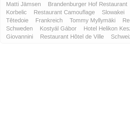
Matti Jämsen
Brandenburger Hof Restaurant
Korbelic
Restaurant Camouflage
Slowakei
Têtedoie
Frankreich
Tommy Myllymäki
Re
Schweden
Kostyál Gábor
Hotel Helikon Kes
Giovannini
Restaurant Hôtel de Ville
Schwe