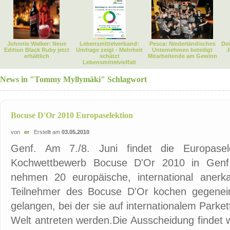
Johnnie Walker: Neue
Lebensmittelverband:
Pesca: Niederländisches
Dor
Edition Black Ruby jetzt
Umfrage zeigt - Mehrheit
Unternehmen beteiligt
J
erhältlich
schätzt
Mitarbeitende am Gewinn
Lebensmittelvielfalt
News in "Tommy Myllymäki" Schlagwort
Bocuse D'Or 2010 Europaselektion
von
er
Erstellt am
03.05.2010
Genf. Am 7./8. Juni findet die Europasele
Kochwettbewerb Bocuse D'Or 2010 in Genf s
nehmen 20 europäische, international anerk
Teilnehmer des Bocuse D'Or kochen gegenei
gelangen, bei der sie auf internationalem Park
Welt antreten werden.Die Ausscheidung findet