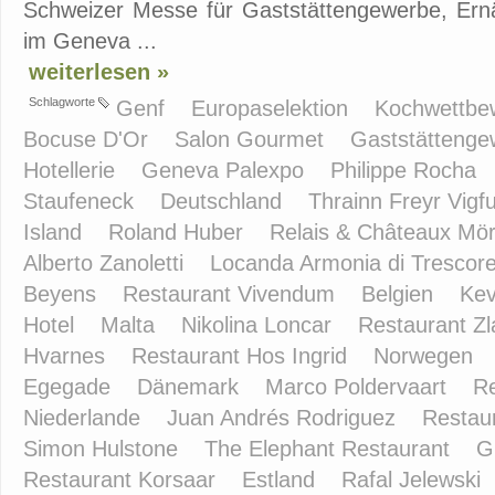
Schweizer Messe für Gaststättengewerbe, Ernäh
im Geneva ...
weiterlesen »
Schlagworte
Genf
Europaselektion
Kochwettb
Bocuse D'Or
Salon Gourmet
Gaststätteng
Hotellerie
Geneva Palexpo
Philippe Rocha
Staufeneck
Deutschland
Thrainn Freyr Vig
Island
Roland Huber
Relais & Châteaux Mör
Alberto Zanoletti
Locanda Armonia di Trescor
Beyens
Restaurant Vivendum
Belgien
Kev
Hotel
Malta
Nikolina Loncar
Restaurant Z
Hvarnes
Restaurant Hos Ingrid
Norwegen
Egegade
Dänemark
Marco Poldervaart
R
Niederlande
Juan Andrés Rodriguez
Restaur
Simon Hulstone
The Elephant Restaurant
G
Restaurant Korsaar
Estland
Rafal Jelewski