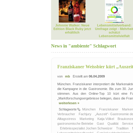
Johnnie Walker: Neue
Lebensmittelverband:
Edition Black Ruby jetzt
Umfrage zeigt - Mehrhei
erhältlich
schätzt
Lebensmittelvielfalt
News in "ambiente" Schlagwort
Franziskaner Weissbier kürt „Auszei
von
mb
Erstellt am
06.04.2009
München. Franziskaner interpretiert die Markenakti
die Kampagne in die Gastronomie. Bis zum 30. Juni
stimmen. Aus den Online-Top 10 kürt eine Fac
„Marktforschungsergebnisse belegen, dass die Franz
weiterlesen »
Schlagworte
München
Franziskaner
Markena
Verbraucher
Fachjury
„Auszeit“- Gastronomie d
Alltagsstress
Marketing
Katja Völkel
Braukonz
gastronomische Betriebe
Gast
Qualität
Servic
Erlebnisspezialist Jochen Schweizer
Tradition