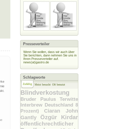
Presseverteiler
Wenn Sie wollen, dass wir auch über
Sie berichten, dann nehmen Sie uns in
Ihren Presseverteiler auf.
news(at)gastro.de
Schlagworte
rke
Zufällig
Meist besucht
Oft benutzt
mie
kt.
Blindverkostung
Bruder Paulus Terwitte
Interbrew Deutschland
8
Ciaran John
Prozent)
Özgür Kirdar
Gantly
ne
öffentlichrechtlicher