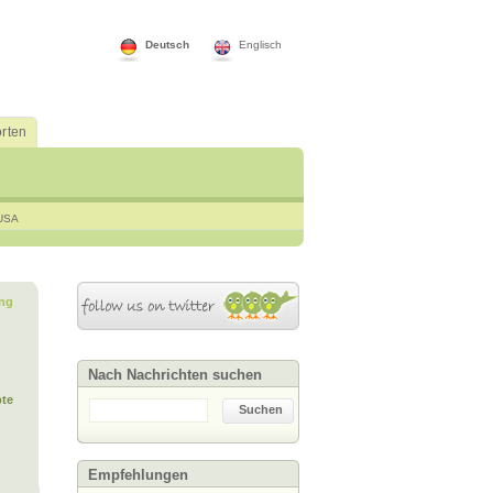
Deutsch
Englisch
rten
USA
ng
Nach Nachrichten suchen
te
Suchen
Empfehlungen