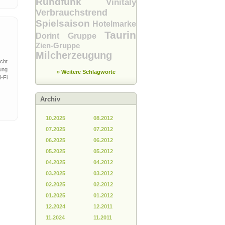
Rundfunk
Vinitaly
Verbrauchstrend
Spielsaison
Hotelmarke
Taurin
Dorint Gruppe
Zien-Gruppe
Milcherzeugung
cht
ung
» Weitere Schlagworte
-Fi
Archiv
10.2025
08.2012
07.2025
07.2012
06.2025
06.2012
05.2025
05.2012
04.2025
04.2012
03.2025
03.2012
02.2025
02.2012
01.2025
01.2012
12.2024
12.2011
11.2024
11.2011