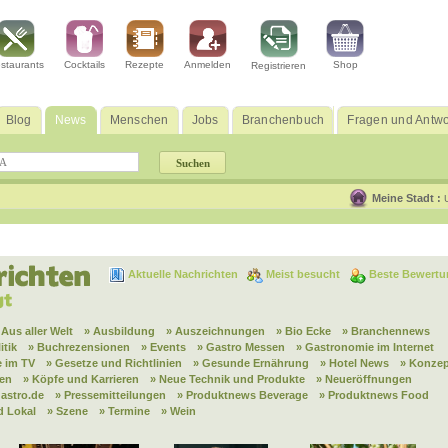
staurants
Cocktails
Rezepte
Anmelden
Shop
Registrieren
Blog
News
Menschen
Jobs
Branchenbuch
Fragen und Antwo
Meine Stadt :
Aktuelle Nachrichten
Meist besucht
Beste Bewertu
 Aus aller Welt
» Ausbildung
» Auszeichnungen
» Bio Ecke
» Branchennews
itik
» Buchrezensionen
» Events
» Gastro Messen
» Gastronomie im Internet
 im TV
» Gesetze und Richtlinien
» Gesunde Ernährung
» Hotel News
» Konzep
nen
» Köpfe und Karrieren
» Neue Technik und Produkte
» Neueröffnungen
astro.de
» Pressemitteilungen
» Produktnews Beverage
» Produktnews Food
d Lokal
» Szene
» Termine
» Wein