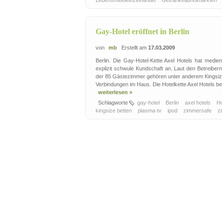
Lebensmitteleinzelhandel
Getränkeabholmärkten
Gay-Hotel eröffnet in Berlin
von
mb
Erstellt am
17.03.2009
Berlin. Die Gay-Hotel-Kette Axel Hotels hat medie
explizit schwule Kundschaft an. Laut den Betreiber
der 85 Gästezimmer gehören unter anderem Kingsiz
Verbindungen im Haus. Die Hotelkette Axel Hotels be
weiterlesen »
Schlagworte
gay-hotel
Berlin
axel hotels
H
kingsize betten
plasma-tv
ipod
zimmersafe
z