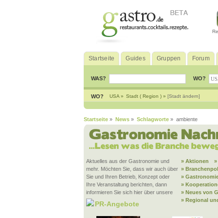
Re
Startseite
Guides
Gruppen
Forum
WAS?
WO?
WO?
USA »
Stadt ( Region ) »
[Stadt ändern]
Startseite
»
News
»
Schlagworte
» ambiente
Aktuelles aus der Gastronomie und
» Aktionen
»
mehr. Möchten Sie, dass wir auch über
» Branchenpol
Sie und Ihren Betrieb, Konzept oder
» Gastronomie
Ihre Veranstaltung berichten, dann
» Kooperatio
informieren Sie sich hier über unsere
» Neues von G
» Regional un
PR-Angebote