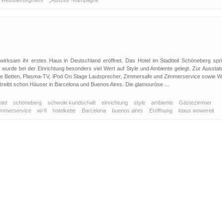
Weißbiersegment
„Auszeit“-Kampagne
nwirksam ihr erstes Haus in Deutschland eröffnet. Das Hotel im Stadtteil Schöneberg spri
n wurde bei der Einrichtung besonders viel Wert auf Style und Ambiente gelegt. Zur Ausstat
e Betten, Plasma-TV, iPod On Stage Lautsprecher, Zimmersafe und Zimmerservice sowie Wi
treibt schon Häuser in Barcelona und Buenos Aires. Die glamouröse ...
otel
schöneberg
schwule kundschaft
einrichtung
style
ambiente
Gästezimmer
immerservice
wi-fi
hotelkette
Barcelona
buenos aires
Eröffnung
klaus wowereit