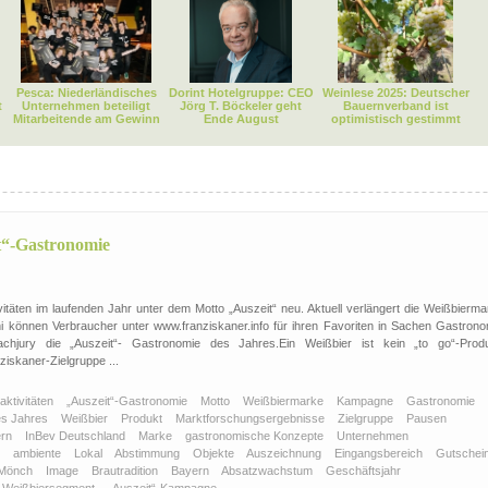
Pesca: Niederländisches
Dorint Hotelgruppe: CEO
Weinlese 2025: Deutscher
t
Unternehmen beteiligt
Jörg T. Böckeler geht
Bauernverband ist
Mitarbeitende am Gewinn
Ende August
optimistisch gestimmt
t“-Gastronomie
vitäten im laufenden Jahr unter dem Motto „Auszeit“ neu. Aktuell verlängert die Weißbierma
 können Verbraucher unter www.franziskaner.info für ihren Favoriten in Sachen Gastrono
hjury die „Auszeit“- Gastronomie des Jahres.Ein Weißbier ist kein „to go“-Produ
iskaner-Zielgruppe ...
ktivitäten
„Auszeit“-Gastronomie
Motto
Weißbiermarke
Kampagne
Gastronomie
es Jahres
Weißbier
Produkt
Marktforschungsergebnisse
Zielgruppe
Pausen
ern
InBev Deutschland
Marke
gastronomische Konzepte
Unternehmen
e
ambiente
Lokal
Abstimmung
Objekte
Auszeichnung
Eingangsbereich
Gutschei
Mönch
Image
Brautradition
Bayern
Absatzwachstum
Geschäftsjahr