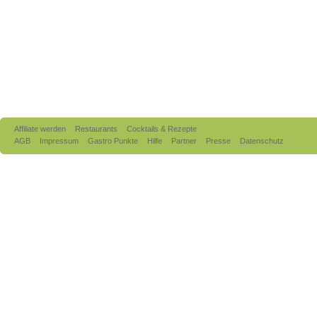
Affiliate werden
Restaurants
Cocktails & Rezepte
AGB
Impressum
Gastro Punkte
Hilfe
Partner
Presse
Datenschutz