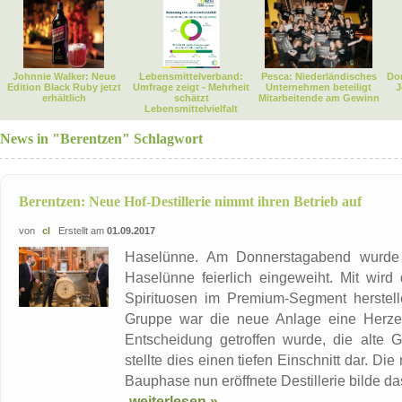
Johnnie Walker: Neue
Lebensmittelverband:
Pesca: Niederländisches
Dor
Edition Black Ruby jetzt
Umfrage zeigt - Mehrheit
Unternehmen beteiligt
J
erhältlich
schätzt
Mitarbeitende am Gewinn
Lebensmittelvielfalt
News in "Berentzen" Schlagwort
Berentzen: Neue Hof-Destillerie nimmt ihren Betrieb auf
von
cl
Erstellt am
01.09.2017
Haselünne. Am Donnerstagabend wurde d
Haselünne feierlich eingeweiht. Mit wird
Spirituosen im Premium-Segment herstell
Gruppe war die neue Anlage eine Herzen
Entscheidung getroffen wurde, die alte 
stellte dies einen tiefen Einschnitt dar. D
Bauphase nun eröffnete Destillerie bilde das
weiterlesen »