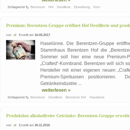
Schlagworte
Berentzen
Hof
Destillerie
Einweihung
Korn
Premium: Berentzen-Gruppe eröffnet Hof Destillerie und pro
von
cl
Erstellt am
16.05.2017
Haselünne. Die Berentzen-Gruppe eröffn
Stammhaus Berentzen Hof die „Berentze
Sommer soll hier eine neue Premium-Pro
„Crafted“-Kornbrand. Berentzen will sich so
Hersteller mit einer eigenen neuen „Craf
Premium-Spirituosen positionieren. De
Getränkeindustrie ...
weiterlesen »
Schlagworte
Berentzen
Destillerie
Berentzen Hof
Haselünne
Produktion alkoholfreier Getränke: Berentzen-Gruppe erweite
von
cl
Erstellt am
30.11.2016