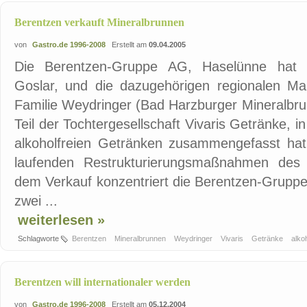
Berentzen verkauft Mineralbrunnen
von
Gastro.de 1996-2008
Erstellt am
09.04.2005
Die Berentzen-Gruppe AG, Haselünne hat d
Goslar, und die dazugehörigen regionalen M
Familie Weydringer (Bad Harzburger Mineralbru
Teil der Tochtergesellschaft Vivaris Getränke, 
alkoholfreien Getränken zusammengefasst hat. 
laufenden Restrukturierungsmaßnahmen des
dem Verkauf konzentriert die Berentzen-Gruppe 
zwei ...
weiterlesen »
Schlagworte
Berentzen
Mineralbrunnen
Weydringer
Vivaris
Getränke
alko
Berentzen will internationaler werden
von
Gastro.de 1996-2008
Erstellt am
05.12.2004