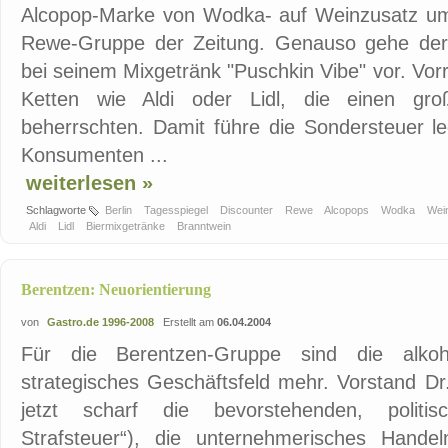
Alcopop-Marke von Wodka- auf Weinzusatz umge
Rewe-Gruppe der Zeitung. Genauso gehe der S
bei seinem Mixgetränk "Puschkin Vibe" vor. Vor
Ketten wie Aldi oder Lidl, die einen gro
beherrschten. Damit führe die Sondersteuer le
Konsumenten ...
weiterlesen »
Schlagworte
Berlin
Tagesspiegel
Discounter
Rewe
Alcopops
Wodka
Wei
Aldi
Lidl
Biermixgetränke
Branntwein
Berentzen: Neuorientierung
von
Gastro.de 1996-2008
Erstellt am
06.04.2004
Für die Berentzen-Gruppe sind die alkoho
strategisches Geschäftsfeld mehr. Vorstand Dr.
jetzt scharf die bevorstehenden, politisc
Strafsteuer“), die unternehmerisches Hande