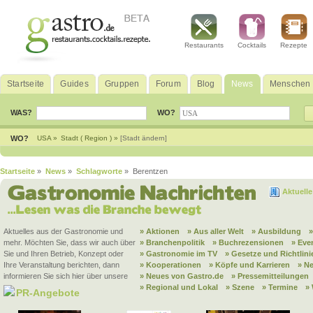
Restaurants
Cocktails
Rezepte
Startseite
Guides
Gruppen
Forum
Blog
News
Menschen
WAS?
WO?
WO?
USA »
Stadt ( Region ) »
[Stadt ändern]
Startseite
»
News
»
Schlagworte
» Berentzen
Aktuell
Aktuelles aus der Gastronomie und
» Aktionen
» Aus aller Welt
» Ausbildung
mehr. Möchten Sie, dass wir auch über
» Branchenpolitik
» Buchrezensionen
» Eve
Sie und Ihren Betrieb, Konzept oder
» Gastronomie im TV
» Gesetze und Richtlini
Ihre Veranstaltung berichten, dann
» Kooperationen
» Köpfe und Karrieren
» N
informieren Sie sich hier über unsere
» Neues von Gastro.de
» Pressemitteilungen
» Regional und Lokal
» Szene
» Termine
»
PR-Angebote