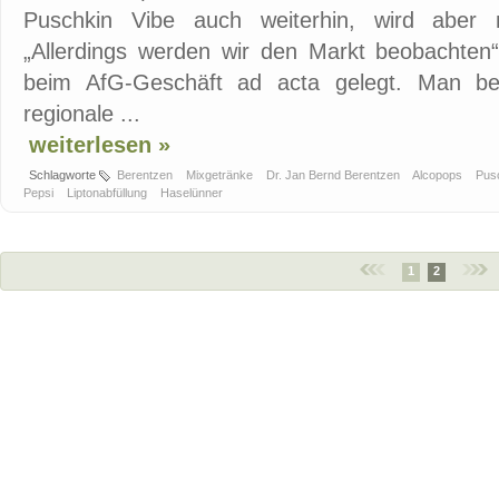
Puschkin Vibe auch weiterhin, wird aber n
„Allerdings werden wir den Markt beobachten“
beim AfG-Geschäft ad acta gelegt. Man bes
regionale ...
weiterlesen »
Schlagworte
Berentzen
Mixgetränke
Dr. Jan Bernd Berentzen
Alcopops
Pus
Pepsi
Liptonabfüllung
Haselünner
1
2