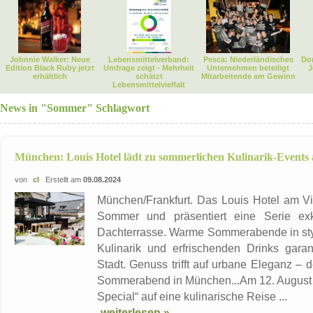
Johnnie Walker: Neue
Lebensmittelverband:
Pesca: Niederländisches
Dor
Edition Black Ruby jetzt
Umfrage zeigt - Mehrheit
Unternehmen beteiligt
J
erhältlich
schätzt
Mitarbeitende am Gewinn
Lebensmittelvielfalt
News in "Sommer" Schlagwort
München: Louis Hotel lädt zu sommerlichen Kulinarik-Events
von
cl
Erstellt am
09.08.2024
München/Frankfurt. Das Louis Hotel am Vi
Sommer und präsentiert eine Serie exk
Dachterrasse. Warme Sommerabende in styl
Kulinarik und erfrischenden Drinks garan
Stadt. Genuss trifft auf urbane Eleganz – 
Sommerabend in München...Am 12. August
Special“ auf eine kulinarische Reise ...
weiterlesen »