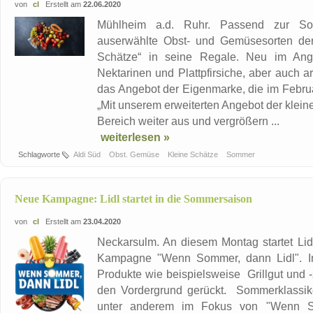
von
cl
Erstellt am
22.06.2020
Mühlheim a.d. Ruhr. Passend zur Som
auserwählte Obst- und Gemüsesorten der
Schätze“ in seine Regale. Neu im Ange
Nektarinen und Plattpfirsiche, aber auch a
das Angebot der Eigenmarke, die im Februa
„Mit unserem erweiterten Angebot der kle
Bereich weiter aus und vergrößern ...
weiterlesen »
Schlagworte
Aldi Süd
Obst. Gemüse
Kleine Schätze
Sommer
Neue Kampagne: Lidl startet in die Sommersaison
von
cl
Erstellt am
23.04.2020
Neckarsulm. An diesem Montag startet Lid
Kampagne "Wenn Sommer, dann Lidl". I
Produkte wie beispielsweise Grillgut und 
den Vordergrund gerückt. Sommerklassiker
unter anderem im Fokus von "Wenn So