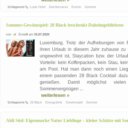
Schlagworte
Louis Hotel
Dachterrasse
Events
Sommer
Sommer-Gewinnspiel: 28 Black beschenkt Daheimgebliebene
von
cl
Erstellt am
15.07.2020
Luxemburg. Trotz der Aufhebungen von 
ihren Urlaub in diesem Jahr zuhause zu
ungewohnt ist, Staycation bzw. der Urla
Vorteile: kein Kofferpacken, kein Stau, k
am Pool. Hat man dann noch einen Liege
einem passenden 28 Black Cocktail dazu
genießen. Damit möglichst viele
Sommervergnügen ...
weiterlesen »
Schlagworte
28 Black
Energydrink
Gewinnspiel
Sommer
Aldi Süd: Eigenmarke Natur Lieblinge – kleine Schätze mit 