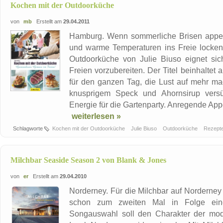
Kochen mit der Outdoorküche
von
mb
Erstellt am
29.04.2011
Hamburg. Wenn sommerliche Brisen appeti
und warme Temperaturen ins Freie locken,
Outdoorküche von Julie Biuso eignet sic
Freien vorzubereiten. Der Titel beinhalte
für den ganzen Tag, die Lust auf mehr ma
knusprigem Speck und Ahornsirup versü
Energie für die Gartenparty. Anregende Appe
weiterlesen »
Schlagworte
Kochen mit der Outdoorküche
Julie Biuso
Outdoorküche
Rezept
Milchbar Seaside Season 2 von Blank & Jones
von
er
Erstellt am
29.04.2010
Norderney. Für die Milchbar auf Norderne
schon zum zweiten Mal in Folge eine
Songauswahl soll den Charakter der mode