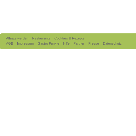
Affiliate werden
Restaurants
Cocktails & Rezepte
AGB
Impressum
Gastro Punkte
Hilfe
Partner
Presse
Datenschutz