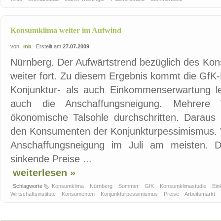
Konsumklima weiter im Aufwind
von
mb
Erstellt am
27.07.2009
Nürnberg. Der Aufwärtstrend bezüglich des Ko
weiter fort. Zu diesem Ergebnis kommt die GfK-
Konjunktur- als auch Einkommenserwartung leg
auch die Anschaffungsneigung. Mehrere Wi
ökonomische Talsohle durchschritten. Daraus 
den Konsumenten der Konjunkturpessimismus. V
Anschaffungsneigung im Juli am meisten. Di
sinkende Preise ...
weiterlesen »
Schlagworte
Konsumklima
Nürnberg
Sommer
GfK
Konsumklimastudie
Ei
Wirtschaftsinstitute
Konsumenten
Konjunkturpessimismus
Preise
Arbeitsmarkt