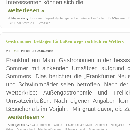
Interessenten können sich die ...
weiterlesen »
Schlagworte
Eningen
Squell Systemgetränke
Getränke Cooler
BiB-System
B
BiB Cool-Store 200
Wasser
Gastronomen beklagen Einbußen wegen schlechten Wetters
von
mb
Erstellt am
06.08.2009
Frankfurt am Main. Gastronomen in der hessi
Sommer mit sinkenden Umsätzen aufgrund de
Sommers. Dies berichtet die „Frankfurter Neu
und Schwimmbäder seien betroffen. Nach der 
Wetterkrise: Außengastronomie und Freili
Umsatzeinbußen. Nach eigenen Angaben komm
Besucher als im Vorjahr. „Mir graut davor, die Za
weiterlesen »
Schlagworte
Gastronomen
Wetter
Frankfurt am Main
Sommer
Biergärten
Witte
Brentanobad
Martin Wüstinger
Pflasterstrand
Sommerfeste