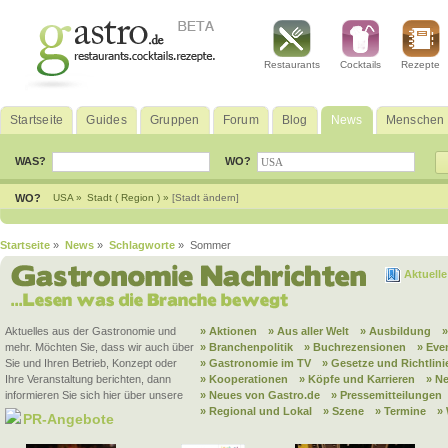
Restaurants
Cocktails
Rezepte
Startseite
Guides
Gruppen
Forum
Blog
News
Menschen
WAS?
WO?
WO?
USA »
Stadt ( Region ) »
[Stadt ändern]
Startseite
»
News
»
Schlagworte
» Sommer
Aktuell
Aktuelles aus der Gastronomie und
» Aktionen
» Aus aller Welt
» Ausbildung
mehr. Möchten Sie, dass wir auch über
» Branchenpolitik
» Buchrezensionen
» Eve
Sie und Ihren Betrieb, Konzept oder
» Gastronomie im TV
» Gesetze und Richtlini
Ihre Veranstaltung berichten, dann
» Kooperationen
» Köpfe und Karrieren
» N
informieren Sie sich hier über unsere
» Neues von Gastro.de
» Pressemitteilungen
» Regional und Lokal
» Szene
» Termine
»
PR-Angebote