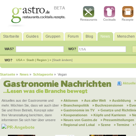
Restaurants
Cocktails
Rezepte
Startseite
Guides
Gruppen
Forum
Blog
News
Menschen
WAS?
WO?
WO?
USA »
Stadt ( Region ) »
[Stadt ändern]
Startseite
»
News
»
Schlagworte
» Vegan
Aktuell
Aktuelles aus der Gastronomie und
» Aktionen
» Aus aller Welt
» Ausbildung
mehr. Möchten Sie, dass wir auch über
» Branchenpolitik
» Buchrezensionen
» Eve
Sie und Ihren Betrieb, Konzept oder
» Gastronomie im TV
» Gesetze und Richtlini
Ihre Veranstaltung berichten, dann
» Kooperationen
» Köpfe und Karrieren
» N
informieren Sie sich hier über unsere
» Neues von Gastro.de
» Pressemitteilungen
» Regional und Lokal
» Szene
» Termine
»
PR-Angebote