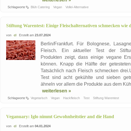
Schlagworte
Blüh Catering
Vegan
Vollei-Alternative
Stiftung Warentest: Einige Fleischalternativen schmecken wie 
von
cl
Erstellt am
23.07.2024
Berlin/Frankfurt. Für Bolognese, Lasag
Fleisch. Ein aktueller Test der Stif
Produkten zeigt, dass einige vegane Ers
können. Knapp die Hälfte der getesteten
Tatsächlich nach Fleisch schmecken drei.U
Test sind acht gekühlte und sieben get
ähneln vor allem die Produkte aus dem Küh
weiterlesen »
Schlagworte
Vegetarisch
Vegan
Hackfleisch
Test
Stiftung Warentest
Veganuary: Iglo nimmt Gewohnheitstier and die Hand
von
cl
Erstellt am
04.01.2024