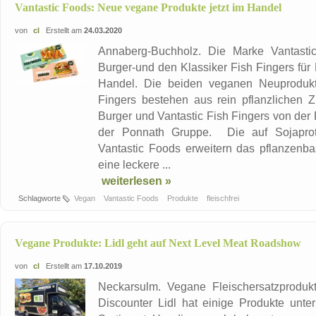
Vantastic Foods: Neue vegane Produkte jetzt im Handel
von
cl
Erstellt am
24.03.2020
Annaberg-Buchholz. Die Marke Vantastic 
Burger-und den Klassiker Fish Fingers für
Handel. Die beiden veganen Neuprodukte
Fingers bestehen aus rein pflanzlichen Z
Burger und Vantastic Fish Fingers von d
der Ponnath Gruppe. Die auf Sojaprote
Vantastic Foods erweitern das pflanzenb
eine leckere ...
weiterlesen »
Schlagworte
Vegan
Vantastic Foods
Produkte
fleischfrei
Vegane Produkte: Lidl geht auf Next Level Meat Roadshow
von
cl
Erstellt am
17.10.2019
Neckarsulm. Vegane Fleischersatzproduk
Discounter Lidl hat einige Produkte unt