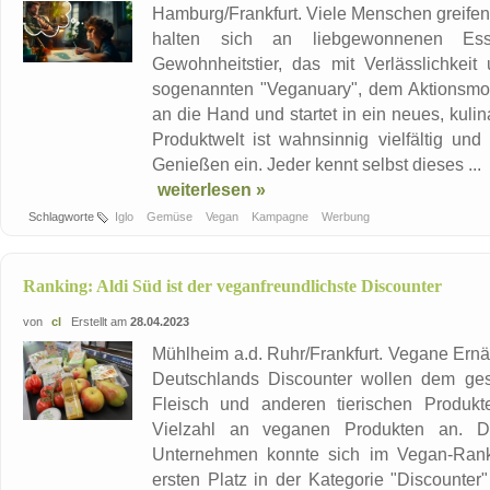
Hamburg/Frankfurt. Viele Menschen greifen 
halten sich an liebgewonnenen Ess
Gewohnheitstier, das mit Verlässlichkei
sogenannten "Veganuary", dem Aktionsmona
an die Hand und startet in ein neues, kuli
Produktwelt ist wahnsinnig vielfältig un
Genießen ein. Jeder kennt selbst dieses ...
weiterlesen »
Schlagworte
Iglo
Gemüse
Vegan
Kampagne
Werbung
Ranking: Aldi Süd ist der veganfreundlichste Discounter
von
cl
Erstellt am
28.04.2023
Mühlheim a.d. Ruhr/Frankfurt. Vegane Ernä
Deutschlands Discounter wollen dem ges
Fleisch und anderen tierischen Produk
Vielzahl an veganen Produkten an.
Unternehmen konnte sich im Vegan-Ranki
ersten Platz in der Kategorie "Discounte