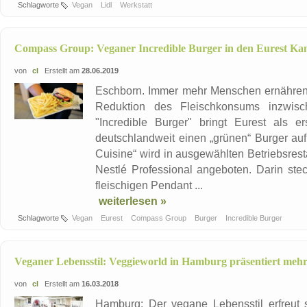
Schlagworte
Vegan
Lidl
Werkstatt
Compass Group: Veganer Incredible Burger in den Eurest Ka
von
cl
Erstellt am
28.06.2019
Eschborn. Immer mehr Menschen ernähren s
Reduktion des Fleischkonsums inzwis
"Incredible Burger" bringt Eurest als e
deutschlandweit einen „grünen“ Burger auf d
Cuisine“ wird in ausgewählten Betriebsre
Nestlé Professional angeboten. Darin stec
fleischigen Pendant ...
weiterlesen »
Schlagworte
Vegan
Eurest
Compass Group
Burger
Incredible Burger
Veganer Lebensstil: Veggieworld in Hamburg präsentiert mehr 
von
cl
Erstellt am
16.03.2018
Hamburg: Der vegane Lebensstil erfreut 