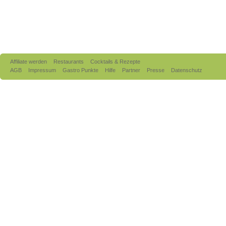
Affiliate werden
Restaurants
Cocktails & Rezepte
AGB
Impressum
Gastro Punkte
Hilfe
Partner
Presse
Datenschutz