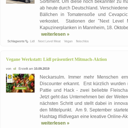
Sortiment. Um diese noch bekannter zu ma
ab heute durch Deutschland. Verschiedene 
Bällchen in Tomatensoße und Cevapcici
verkostet. Stationen der "Next Level
Kapuzinerplanken in Mannheim, 18. Oktober
weiterlesen »
Schlagworte
Lidl
Next Level Meat
Vegan
fleischlos
Vegane Werkstatt: Lidl präsentiert Mitmach-Aktion
von
cl
Erstellt am
10.09.2019
Neckarsulm. Immer mehr Menschen ern
Discounter erkannt. Erst kürzlich wurden 
Pattie und Hack - zwei beliebte Fleischa
Jetzt geht das Unternehmen bei der Weite
nächsten Schritt und stellt dabei in inno
den Mittelpunkt. Am 9. September startet
Hashtag #lidlvegan eine kreative Online-Akti
weiterlesen »