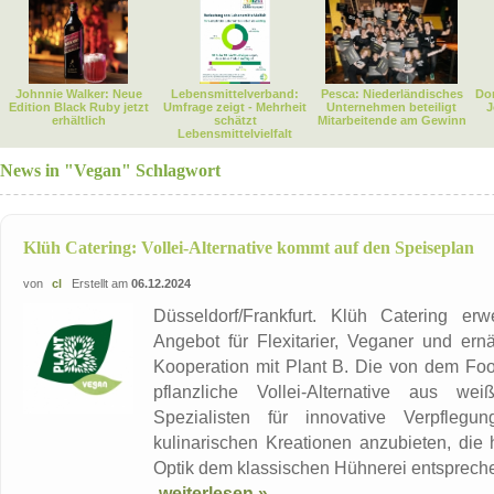
Johnnie Walker: Neue
Lebensmittelverband:
Pesca: Niederländisches
Dor
Edition Black Ruby jetzt
Umfrage zeigt - Mehrheit
Unternehmen beteiligt
J
erhältlich
schätzt
Mitarbeitende am Gewinn
Lebensmittelvielfalt
News in "Vegan" Schlagwort
Klüh Catering: Vollei-Alternative kommt auf den Speiseplan
von
cl
Erstellt am
06.12.2024
Düsseldorf/Frankfurt. Klüh Catering erw
Angebot für Flexitarier, Veganer und er
Kooperation mit Plant B. Die von dem Food
pflanzliche Vollei-Alternative aus w
Spezialisten für innovative Verpflegu
kulinarischen Kreationen anzubieten, die
Optik dem klassischen Hühnerei entsprechen
weiterlesen »