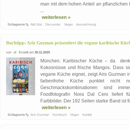
man mit dem hohen Anteil an pflanzlichen
...
weiterlesen »
Schlagworte
Aldi Süd
Discounter
Vegan
Auszeichnung
Buchtipp: Ariz Guzman präsentiert die vegane karibische Küc
von
cl
Erstellt am
30.11.2020
München. Karibischer Küche – da denkt
Kokosnüsse und frische Mangos. Dass sic
vegane Küche eignet, zeigt Aris Guzman i
farbenfrohe Küche punktet nicht nu
Geschmackskombinationen sind imme
Foodfotografin Nora Dal Cero liefert
Farbbilder. Der 192 Seiten starke Band ist für
weiterlesen »
Schlagworte
Ariz Guzman
Kochbuch
Vegan
Karibik